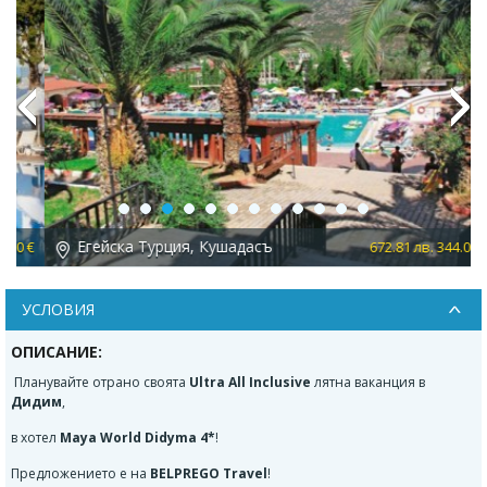
Previous
Next
Егейска Турция, Кушадасъ
 €
672.81 лв. 344.00 €
УСЛОВИЯ
ОПИСАНИЕ:
Планувайте отрано своята
Ultra All Inclusive
лятна ваканция в
Дидим
,
в хотел
Maya World Didyma 4*
!
Предложението е на
BELPREGO Travel
!