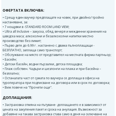
ОФЕРТАТА ВКЛЮЧВА:
• Срещу един ваучер предплащате на човек, при двойно/ тройно
настаняване, за:
• 7 нощувки в -STANDARD ROOM LAND VIEW;
• Ultra all Inclusive – закуска, обяд, вечеря и междинни хранения на
шведска маса; алкохолни и безалкохолни напитки местно
производство без лимит;
• Първо дете до 6.99 г . настанено с двама пълноплащащи -
БЕЗПЛАТНО, заплаща само транспорт;
• Обслужване на място от представител на местната фирма партньор;
• Басейн;
• Детски басейн, водни пързалки, детска площадка;
• Плаж собствен. Чадъри и шезлонги на плажа и при басейна –
безплатно;
• Останалата част от сумата по ваучера се доплаща в офиса на
туроператора при подписване на договора или в срок по договорка;
• Виж повече на "Прочети още".
ДОПЛАЩАНИЯ:
• Застраховка отмяна на пътуване- доплащането е в зависимост от
цената на закупения пакет и срока на анулация. Възможност за
добавяне на такава застраховка става само в деня на сключване на