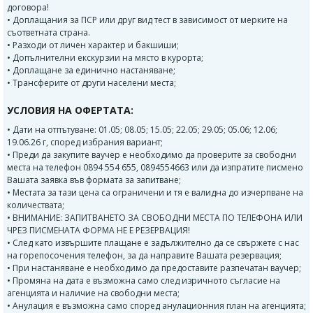
договора!
• Доплащания за ПСР или друг вид тест в зависимост от мерките на
съответната страна.
• Разходи от личен характер и бакшиши;
• Допълнителни екскурзии на място в курорта;
• Доплащане за единично настаняване;
• Трансферите от други населени места;
УСЛОВИЯ НА ОФЕРТАТА:
• Дати на отпътуване: 01.05; 08.05; 15.05; 22.05; 29.05; 05.06; 12.06;
19.06.26 г, според избрания вариант;
• Преди да закупите ваучер е необходимо да проверите за свободни
места на телефон 0894 554 655, 0894554663 или да изпратите писмено
Вашата заявка във формата за запитване;
• Местата за тази цена са ограничени и тя е валидна до изчерпване на
количествата;
• ВНИМАНИЕ: ЗАПИТВАНЕТО ЗА СВОБОДНИ МЕСТА ПО ТЕЛЕФОНА ИЛИ
ЧРЕЗ ПИСМЕНАТА ФОРМА НЕ Е РЕЗЕРВАЦИЯ!
• След като извършите плащане е задължително да се свържете с нас
на горепосочения телефон, за да направите Вашата резервация;
• При настаняване е необходимо да предоставите разпечатан ваучер;
• Промяна на дата е възможна само след изричното съгласие на
агенцията и наличие на свободни места;
• Анулация е възможна само според анулационния план на агенцията;