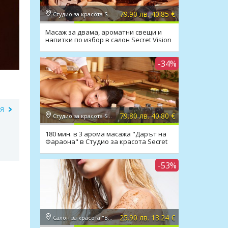
79.90 лв. 40.85 €
Студио за красота Secret Vision
Масаж за двама, ароматни свещи и
напитки по избор в салон Secret Vision
-34%
ИЯ
79.80 лв. 40.80 €
Студио за красота Secret Vision
180 мин. в 3 арома масажа "Дарът на
Фараона" в Студио за красота Secret
Vision
-53%
25.90 лв. 13.24 €
Салон за красота "Вили"