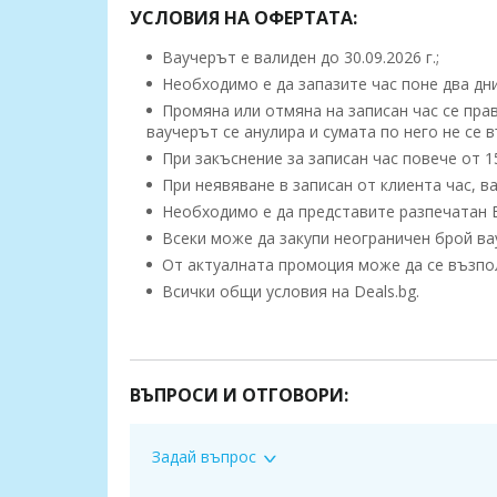
УСЛОВИЯ НА ОФЕРТАТА:
Ваучерът е валиден до 30.09.2026 г.;
Необходимо е да запазите час поне два дни
Промяна или отмяна на записан час се прав
ваучерът се анулира и сумата по него не се 
При закъснение за записан час повече от 15
При неявяване в записан от клиента час, ва
Необходимо е да представите разпечатан 
Всеки може да закупи неограничен брой вау
От актуалната промоция може да се възполз
Всички общи условия на Deals.bg.
Релаксиращ атистрес масаж на 4 ръце:
Масажът на четири ръце дава още по-голяма
"Четири ръце" се изпълнява от двама масажи
ВЪПРОСИ И ОТГОВОРИ:
четири ръце, работещи в пълен синхрон, което
баланс на тялото. Използват се комбинации от
Задай въпрос
Този масаж има силно релаксиращ ефект, чрез 
освободи от натрупаното напрежение, да зас