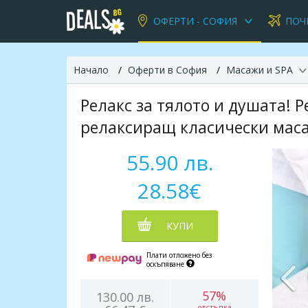
ОФЕРТИ - СОФИЯ
ПОЧ
Начало
Оферти в София
Масажи и SPA
Релакс за тялото и душата!
релаксиращ класически масаж
55.90 лв.
28.58€
КУПИ
Плати отложено без
оскъпяване
57%
130.00 лв.
отстъпка