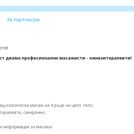
За партньора
ото!
 от двама професионални масажисти - кинезитерапевти!
щ класически масаж на 4 ръце на цяло тяло;
терапевти, синхронно;
а информация за масажa.