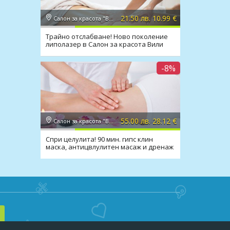
21.50 лв. 10.99 €
Салон за красота "Вили"
Трайно отслабване! Ново поколение
липолазер в Салон за красота Вили
-8%
55.00 лв. 28.12 €
Салон за красота "Вили"
Спри целулита! 90 мин. гипс клин
маска, антицвлулитен масаж и дренаж
в Салон Вили