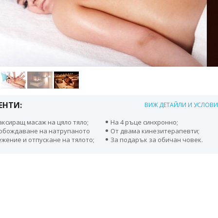
ЕНТИ:
ВИЖ ДЕТАЙЛИ И УСЛОВ
аксиращ масаж на цяло тяло;
На 4 ръце синхронно;
обождаване на натрупаното
От двама кинезитерапевти;
жение и отпускане на тялото;
За подарък за обичан човек.