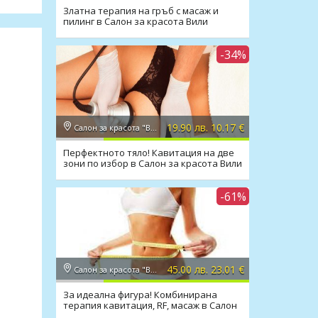
Златна терапия на гръб с масаж и
пилинг в Салон за красота Вили
-34%
19.90 лв. 10.17 €
Салон за красота "Вили"
Перфектното тяло! Кавитация на две
зони по избор в Салон за красота Вили
-61%
45.00 лв. 23.01 €
Салон за красота "Вили"
За идеална фигура! Комбинирана
терапия кавитация, RF, масаж в Салон
Вили