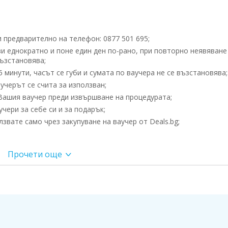
 предварително на телефон: 0877 501 695;
и еднократно и поне един ден по-рано, при повторно неявяване
възстановява;
 минути, часът се губи и сумата по ваучера не се възстановява;
учерът се счита за използван;
Вашия ваучер преди извършване на процедурата;
чери за себе си и за подарък;
вате само чрез закупуване на ваучер от Deals.bg;
Прочети още
 пълнота и богатство от усещания за релакс и хармония. Ма
сти едновременно - едно неповторимо удоволствие от усещане
 не бива да пропускате. Целта е да се постигне пълна релакс
 различни масажни техники.
който ще заредите тялото си с блаженство. Целта на масажа е
или кръвообращението, лимфообращението и да презареди силит