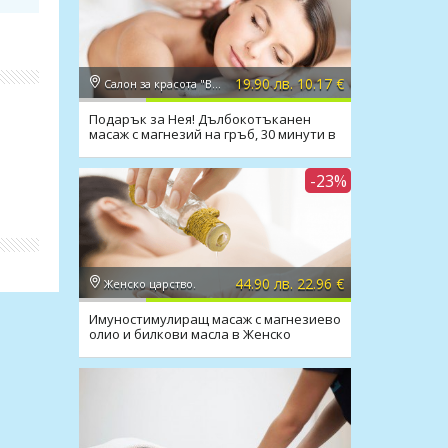
19.90 лв. 10.17 €
Салон за красота "Вили"
рок
Подарък за Нея! Дълбокотъканен
масаж с магнезий на гръб, 30 минути в
Салон Вили
-23%
44.90 лв. 22.96 €
Женско царство.
Имуностимулиращ масаж с магнезиево
олио и билкови масла в Женско
Царство Център