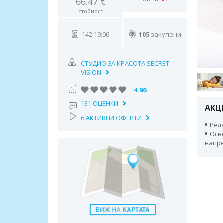
66.47 €
стойност
142:19:05
105
закупени
СТУДИО ЗА КРАСОТА SECRET
VISION
4.96
131 ОЦЕНКИ
АКЦ
6 АКТИВНИ ОФЕРТИ
Рел
Осв
напре