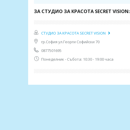
Използват се нежни и релаксиращи масла, рег
ЗА СТУДИО ЗА КРАСОТА SECRET VISION:
* * *
ВАЖНО!
СТУДИО ЗА КРАСОТА SECRET VISION
Може да се възползвате от актуалната промоци
ваучер се счита за невалиден и сумата по него 
гр.София ул.Георги Софийски 70
0877501695
Понеделник - Събота: 10:30 - 19:00 часа