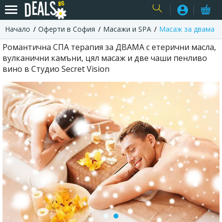
Начало
Оферти в София
Масажи и SPA
Mасаж за двама
USER
Романтична СПА терапия за ДВАМА с етерични масла,
вулканични камъни, цял масаж и две чаши пенливо
вино в Студио Secret Vision