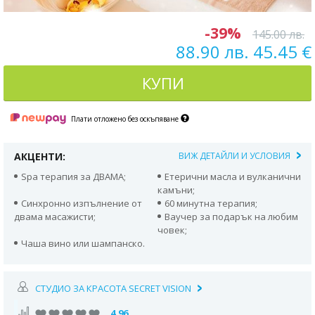
-39%
145.00 лв.
88.90 лв. 45.45 €
КУПИ
Плати отложено без оскъпяване
АКЦЕНТИ:
ВИЖ ДЕТАЙЛИ И УСЛОВИЯ
Spa терапия за ДВАМА;
Етерични масла и вулканични
камъни;
Синхронно изпълнение от
60 минутна терапия;
двама масажисти;
Ваучер за подарък на любим
човек;
Чаша вино или шампанско.
СТУДИО ЗА КРАСОТА SECRET VISION
4.96