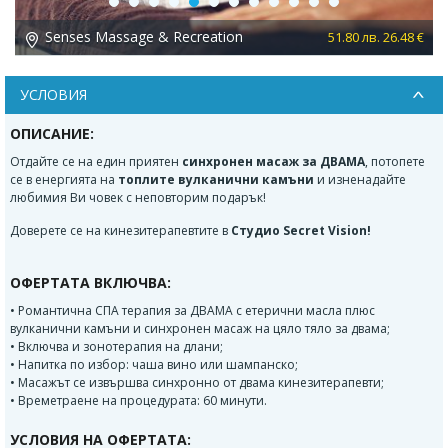
Previous
Next
Senses Massage & Recreation
 €
51.80 лв. 26.48 €
УСЛОВИЯ
ОПИСАНИЕ:
Отдайте се на един приятен
синхронен масаж за ДВАМА
, потопете
се в енергията на
топлите вулканични камъни
и изненадайте
любимия Ви човек с неповторим подарък!
Доверете се на кинезитерапевтите в
Студио Secret Vision!
ОФЕРТАТА ВКЛЮЧВА:
• Романтична СПА терапия за ДВАМА с етерични масла плюс
вулканични камъни и синхронен масаж на цяло тяло за двама;
• Включва и зонотерапия на длани;
• Напитка по избор: чаша вино или шампанско;
• Масажът се извършва синхронно от двама кинезитерапевти;
• Времетраене на процедурата: 60 минути.
УСЛОВИЯ НА ОФЕРТАТА: