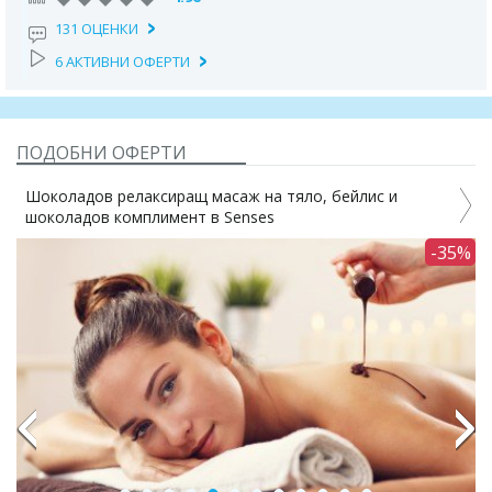
131 ОЦЕНКИ
6 АКТИВНИ ОФЕРТИ
ПОДОБНИ ОФЕРТИ
Шоколадов релаксиращ масаж на тяло, бейлис и
шоколадов комплимент в Senses
1%
-35%