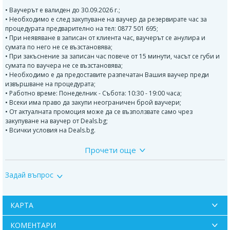
• Ваучерът е валиден до 30.09.2026 г.;
• Необходимо е след закупуване на ваучер да резервирате час за
процедурата предварително на тел: 0877 501 695;
• При неявяване в записан от клиента час, ваучерът се анулира и
сумата по него не се възстановява;
• При закъснение за записан час повече от 15 минути, часът се губи и
сумата по ваучера не се възстановява;
• Необходимо е да предоставите разпечатан Вашия ваучер преди
извършване на процедурата;
• Работно време: Понеделник - Събота: 10:30 - 19:00 часа;
• Всеки има право да закупи неограничен брой ваучери;
• От актуалната промоция може да се възползвате само чрез
закупуване на ваучер от Deals.bg;
• Всички условия на Deals.bg.
Прочети още
Масажът
има изключително благоприятен ефект върху човешкото
здраве. Познат още от древността, той е един от най-приятните и
ефикасни методи за стимулиране на обмяната на веществата,
Задай въпрос
подобряване функциите на организма, възстановяване и релакс на
кожата и тялото.
Регенериращият лечебен болкоуспокояващ масаж е чудесен
КАРТА
релаксиращ метод след физическо натоварване, при болки в ставите и
мускулите, в следствие на мускулна треска, настинка, при плексити,
КОМЕНТАРИ