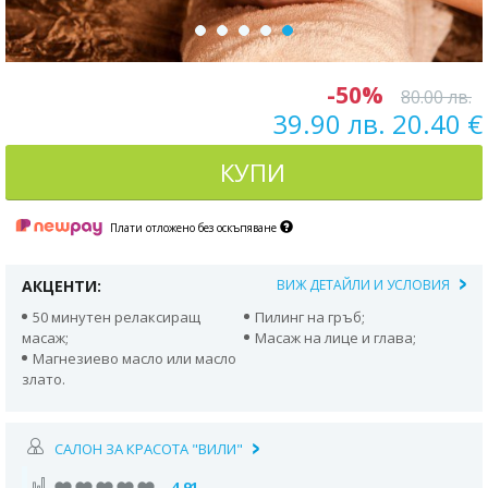
-50%
80.00 лв.
39.90 лв. 20.40 €
КУПИ
Плати отложено без оскъпяване
АКЦЕНТИ:
ВИЖ ДЕТАЙЛИ И УСЛОВИЯ
50 минутен релаксиращ
Пилинг на гръб;
масаж;
Масаж на лице и глава;
Магнезиево масло или масло
злато.
САЛОН ЗА КРАСОТА "ВИЛИ"
4.91