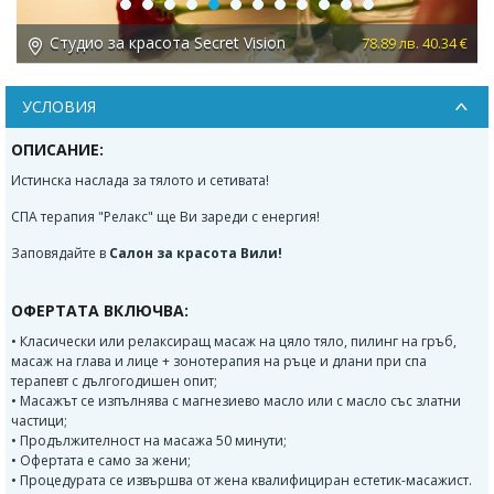
Previous
Next
Студио за красота Secret Vision
 €
78.89 лв. 40.34 €
УСЛОВИЯ
ОПИСАНИЕ:
Истинска наслада за тялото и сетивата!
СПА терапия "Релакс" ще Ви зареди с енергия!
Заповядайте в
Салон за красота Вили!
ОФЕРТАТА ВКЛЮЧВА:
• Класически или релаксиращ масаж на цяло тяло, пилинг на гръб,
масаж на глава и лице + зонотерапия на ръце и длани при спа
терапевт с дългогодишен опит;
• Масажът се изпълнява с магнезиево масло или с масло със златни
частици;
• Продължителност на масажа 50 минути;
• Офертата е само за жени;
• Процедурата се извършва от жена квалифициран естетик-масажист.