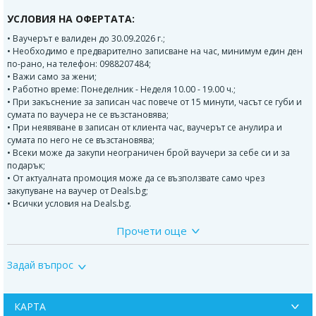
УСЛОВИЯ НА ОФЕРТАТА:
• Ваучерът е валиден до 30.09.2026 г.;
• Необходимо е предварително записване на час, минимум един ден
по-рано, на телефон: 0988207484;
• Важи само за жени;
• Работно време: Понеделник - Неделя 10.00 - 19.00 ч.;
• При закъснение за записан час повече от 15 минути, часът се губи и
сумата по ваучера не се възстановява;
• При неявяване в записан от клиента час, ваучерът се анулира и
сумата по него не се възстановява;
• Всеки може да закупи неограничен брой ваучери за себе си и за
подарък;
• От актуалната промоция може да се възползвате само чрез
закупуване на ваучер от Deals.bg;
• Всички условия на Deals.bg.
Прочети още
ВАЖНО!
Може да се възползвате от актуалната промоция само чрез закупуване
Задай въпрос
на ваучер от Deals.bg. Неизползван в срок ваучер се счита за
невалиден и сумата по него не се възстановява!
КАРТА