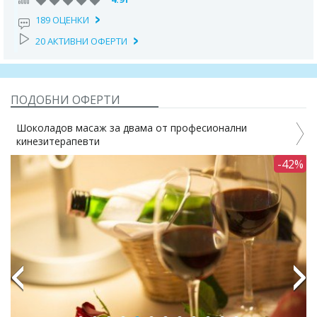
189 ОЦЕНКИ
20 АКТИВНИ ОФЕРТИ
ПОДОБНИ ОФЕРТИ
Шоколадов масаж за двама от професионални
кинезитерапевти
с
1%
-42%