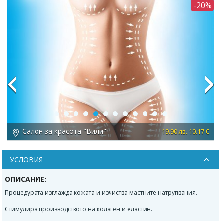
1%
-20%
Previous
Next
Салон за красота "Вили"
 €
19.90 лв. 10.17 €
УСЛОВИЯ
ОПИСАНИЕ:
Процедурата
изглажда кожата
и изчиства мастните натрупвания.
Стимулира производството на колаген и еластин.