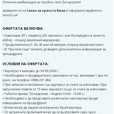
Отлична комбинация за стройно тяло без целулит!
Доверете се на
Салон за красота Вили
и оформете перфектно
тялото си!
ОФЕРТАТА ВКЛЮЧВА:
• Кавитация, RF с червена LED светлина с или без вакуум на зони по
избор - според закупения вид ваучер;
• Продължителност: 30, 45 или 60 минути, според закупения пакет;
• В "Прочети още" можете да видите допълнителна информация за
процедурата.
УСЛОВИЯ НА ОФЕРТАТА:
• Ваучерът е валиден до 30.09.2026 г.;
• Необходимо е предварително записване на час, минимум 1 ден по-
рано, на телефон: 0988 207 484;
• При записан и неотменен час ваучерът се счита за използван. При
закъснение повече от 15 мин. ваучерът също се счита за използван;
• Работно време: Понеделник - Неделя 10.00 - 19.00 ч.;
• Необходимо е да представите разпечатан своя ваучер преди
извършване на процедурата
• Всеки може да закупи неограничен брой ваучери;
• От актуалната промоция може да се възползвате само чрез