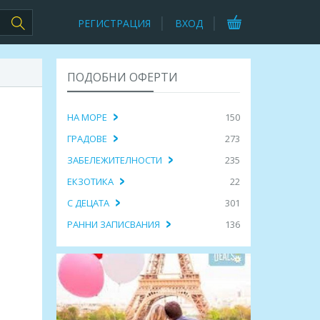
РЕГИСТРАЦИЯ
ВХОД
ПОДОБНИ ОФЕРТИ
НА МОРЕ
150
ГРАДОВЕ
273
ЗАБЕЛЕЖИТЕЛНОСТИ
235
ЕКЗОТИКА
22
С ДЕЦАТА
301
РАННИ ЗАПИСВАНИЯ
136
,
рограма: 7 нощ. Армения и
Самолетна програма: Почивка във
ешествие из Кавказките
Венеция - 7 нощувки, закуски, вечери
/ 1,171.37€
1253.00лв. / 640.65€
ПРЕГЛЕД
ПРЕГЛЕД