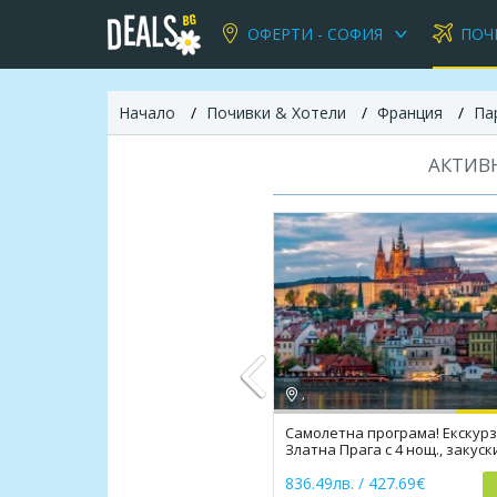
ОФЕРТИ - СОФИЯ
ПОЧ
Начало
Почивки & Хотели
Франция
Па
АКТИВН
,
Самолетна програма! Екскурз
Златна Прага с 4 нощ., закуски
Previous
екскурзии, трансфери
836.49лв. / 427.69€