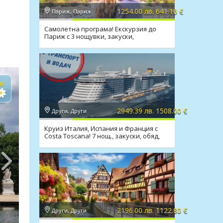
1254.00 лв. 641.16 €
Париж, Париж
Самолетна програма! Екскурзия до
Париж с 3 нощувки, закуски,
трансфери
2949.39 лв. 1508.00 €
Други, Други
Круиз Италия, Испания и Франция с
Costa Toscana! 7 нощ., закуски, обяд,
вечеря
2196.00 лв. 1122.80 €
Други, Други