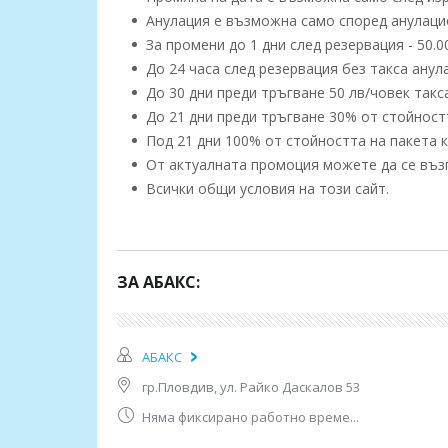
Анулация е възможна само според анулацио
За промени до 1 дни след резервация - 50.0
До 24 часа след резервация без такса анул
До 30 дни преди тръгване 50 лв/човек такс
До 21 дни преди тръгване 30% от стойностт
Под 21 дни 100% от стойността на пакета к
От актуалната промоция можете да се възп
Всички общи условия на този сайт.
SОпОписание на хотелаисание на хотелаSt
резервации, направени в
периода от 16.05 до 31.05.2023 г. или до О
ЗА АБАКС:
1 - ден -
29.12
Полет до Париж. Трансфер до Париж. Настаняв
АБАКС
2 - ден -
30.12
гр.Пловдив, ул. Райко Даскалов 53
Закуска. Свободно време или възможност за д
Няма фиксирано работно време...