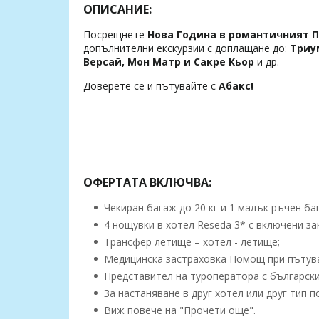
ОПИСАНИЕ:
Посрещнете
Нова Година в романтичният 
допълнителни екскурзии с доплащане до:
Триу
Версай, Мон Матр и Сакре Кьор
и др.
Доверете се и пътувайте с
Абакс!
ОФЕРТАТА ВКЛЮЧВА:
Чекиран багаж до 20 кг и 1 малък ръчен бага
4 нощувки в хотел Reseda 3* с включени зак
Трансфер летище – хотел - летище;
Медицинска застраховка Помощ при пътуване
Представител на туроператора с български 
За настаняване в друг хотел или друг тип 
Виж повече на "Прочети още".