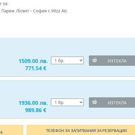
 за:
ариж /Бове/ - София с Wizz Air;
1509.00 лв.
ИЗТЕКЛА
771.54 €
1936.00 лв.
ИЗТЕКЛА
989.86 €
ТЕЛЕФОН ЗА ЗАПИТВАНИЯ ЗА РЕЗЕРВАЦИИ
И: