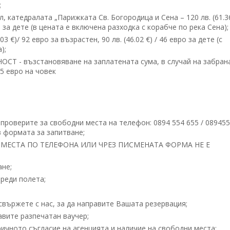
;
 катедралата „Парижката Св. Богородица и Сена – 120 лв. (61.36
ро за дете (в цената е включена разходка с корабче по река Сена);
 €)/ 92 евро за възрастен, 90 лв. (46.02 €) / 46 евро за дете (с
);
 - възстановяване на заплатената сума, в случай на забрана
15 евро на човек
проверите за свободни места на телефон: 0894 554 655 / 08945
 формата за запитване;
МЕСТА ПО ТЕЛЕФОНА ИЛИ ЧРЕЗ ПИСМЕНАТА ФОРМА НЕ Е
ане;
реди полета;
вържете с нас, за да направите Вашата резервация;
вите разпечатан ваучер;
ичното съгласие на агенцията и наличие на свободни места;