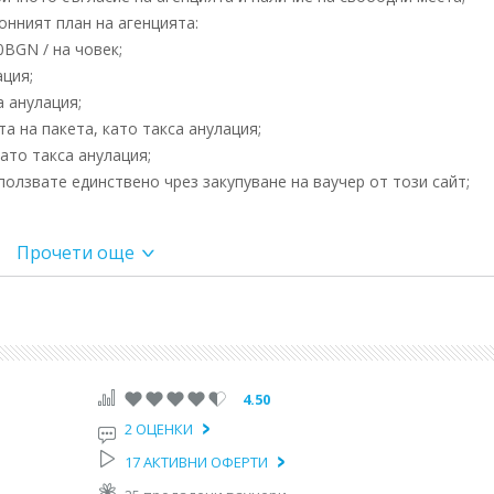
нният план на агенцията:
0BGN / на човек;
ация;
а анулация;
а на пакета, като такса анулация;
ато такса анулация;
олзвате единствено чрез закупуване на ваучер от този сайт;
andard room - Промоционална цена, валидна само за нов
Прочети още
писание на хотела
ПРОГРАМА:
ане. Информационна среща с вашият представител. Нощувка.
4.50
2 ОЦЕНКИ
опълнителна екскурзия по желание.
17 АКТИВНИ ОФЕРТИ