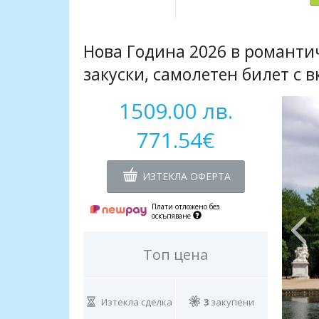
Нова Година 2026 в романтич
закуски, самолетен билет с 
1509.00 лв.
771.54€
ИЗТЕКЛА ОФЕРТА
Плати отложено без
оскъпяване
Топ цена
Изтекла сделка
3
закупени