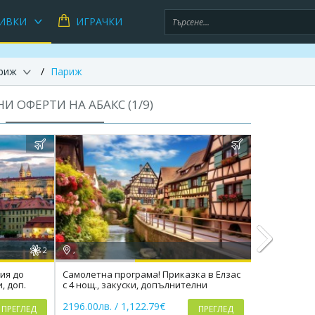
ИВКИ
ИГРАЧКИ
риж
Париж
И ОФЕРТИ НА АБАКС (
1
/
9
)
2
,
,
ия до
Самолетна програма! Приказка в Елзас
Самолетна п
, доп.
с 4 нощ., закуски, допълнителни
Грузия Път
Next
екскурзии, трансфери
съкровища
2196.00лв. / 1,122.79€
2291.00лв. 
ПРЕГЛЕД
ПРЕГЛЕД