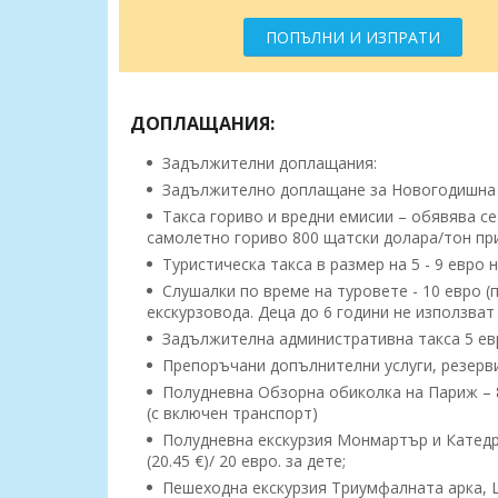
ПОПЪЛНИ И ИЗПРАТИ
ДОПЛАЩАНИЯ:
Задължителни доплащания:
Задължително доплащане за Новогодишна в
Такса гориво и вредни емисии – обявява се
самолетно гориво 800 щатски долара/тон при 
Туристическа такса в размер на 5 - 9 евро н
Слушалки по време на туровете - 10 евро (
екскурзовода. Деца до 6 години не използват 
Задължителна административна такса 5 евро
Препоръчани допълнителни услуги, резерв
Полудневна Обзорна обиколка на Париж – 80 л
(с включен транспорт)
Полудневна екскурзия Монмартър и Катедрала
(20.45 €)/ 20 евро. за дете;
Пешеходна екскурзия Триумфалната арка, Ша