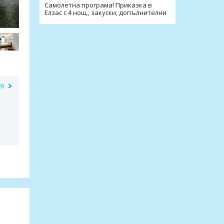
Самолетна програма! Приказка в
Елзас с 4 нощ., закуски, допълнителни
екскурзии, трансфери
ИЯ