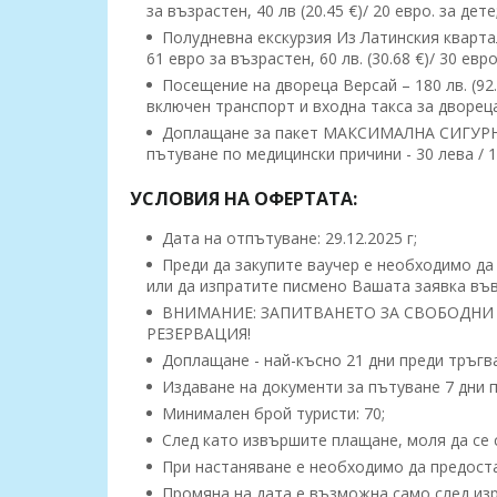
за възрастен, 40 лв (20.45 €)/ 20 евро. за дете
Полудневна екскурзия Из Латинския квартал,
61 евро за възрастен, 60 лв. (30.68 €)/ 30 ев
Посещение на двореца Версай – 180 лв. (92.03
включен транспорт и входна такса за двореца
Доплащане за пакет МАКСИМАЛНА СИГУРНОСТ
пътуване по медицински причини - 30 лева / 
УСЛОВИЯ НА ОФЕРТАТА:
Дата на отпътуване: 29.12.2025 г;
Преди да закупите ваучер е необходимо да 
или да изпратите писмено Вашата заявка във
ВНИМАНИЕ: ЗАПИТВАНЕТО ЗА СВОБОДНИ 
РЕЗЕРВАЦИЯ!
Доплащане - най-късно 21 дни преди тръгв
Издаване на документи за пътуване 7 дни п
Минимален брой туристи: 70;
След като извършите плащане, моля да се с
При настаняване е необходимо да предоста
Промяна на дата е възможна само след изр