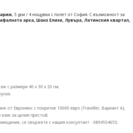
Париж
, 5 дни / 4 нощувки с полет от София. С възможност за
мфалната арка, Шанз Елизе, Лувъра, Латинския квартал,
ж с размери 40 х 30 х 20 см;
уски;
 от Евронинс с покритие 10000 евро (Traveller, Вариант А);
език за целия престой;
помещение, се свържете с нашия консултант - 0894554655;