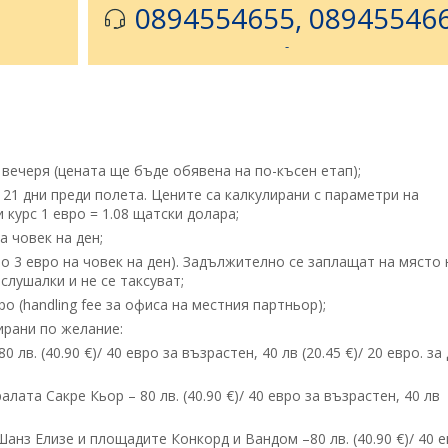
0894554655, 08945546
-
ечеря (цената ще бъде обявена на по-късен етап);
 21 дни преди полета. Цените са калкулирани с параметри на
курс 1 евро = 1.08 щатски долара;
а човек на ден;
по 3 евро на човек на ден). Задължително се заплащат на място 
слушалки и не се таксуват;
 (handling fee за офиса на местния партньор);
ирани по желание:
в. (40.90 €)/ 40 евро за възрастен, 40 лв (20.45 €)/ 20 евро. за 
та Сакре Кьор – 80 лв. (40.90 €)/ 40 евро за възрастен, 40 лв
нз Елизе и площадите Конкорд и Вандом –80 лв. (40.90 €)/ 40 