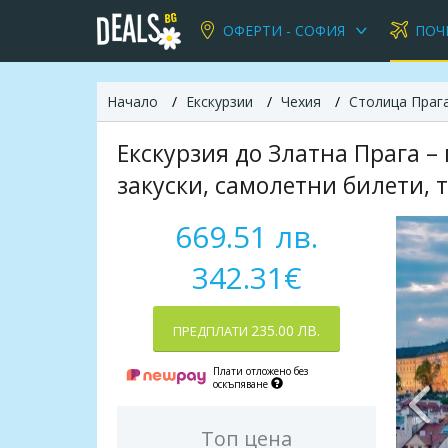
ОФЕРТИ - СОФИЯ
ПОЧ
Начало
Екскурзии
Чехия
Столица Праг
Екскурзия до Златна Прага –
закуски, самолетни билети, 
669.51 лв.
342.31€
235.00 ЛВ.
ПРЕДПЛАТИ
Плати отложено без
оскъпяване
Топ цена