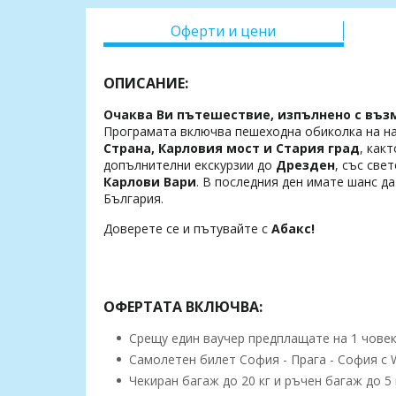
Оферти и цени
ОПИСАНИЕ:
Очаква Ви пътешествие, изпълнено с възм
Програмата включва пешеходна обиколка на н
Страна, Карловия мост и Стария град
, как
допълнителни екскурзии до
Дрезден
, със све
Карлови Вари
. В последния ден имате шанс д
България.
Доверете се и пътувайте с
Абакс!
ОФЕРТАТА ВКЛЮЧВА:
Срещу един ваучер предплащате на 1 човек,
Самолетен билет София - Прага - София с Wi
Чекиран багаж до 20 кг и ръчен багаж до 5 