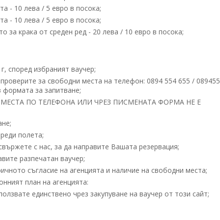
 - 10 лева / 5 евро в посока;
 - 10 лева / 5 евро в посока;
за крака от среден ред - 20 лева / 10 евро в посока;
6 г, според избраният ваучер;
проверите за свободни места на телефон: 0894 554 655 / 08945
 формата за запитване;
МЕСТА ПО ТЕЛЕФОНА ИЛИ ЧРЕЗ ПИСМЕНАТА ФОРМА НЕ Е
ане;
реди полета;
вържете с нас, за да направите Вашата резервация;
вите разпечатан ваучер;
ичното съгласие на агенцията и наличие на свободни места;
нният план на агенцията:
олзвате единствено чрез закупуване на ваучер от този сайт;