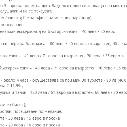
по 3 евро на човек на ден). Задължително се заплащат на място 
слушалки и не се таксуват;
 (handling fee за офиса на местния партньор);
по желание:
нзиран екскурзовод на български език – 40 лева / 20 евро
;
а вечеря на блок маса – 80 лева / 40 евро за възрастен, 40 лева
ки език – 140 лева / 71 евро за възрастен, 70 лева / 35 евро за
лгарски език – 140 лева / 71 евро за възрастен, 70 лева / 35 ев
около 4 часа - осъществява се при мин 30 туриста - 90 лв (46.02
еца 2-11,99г;
ика и танци - 120 лева / 61 евро за възрастен, 60 лева / 30 евр
сочен билет);
прояви, посещавани по желание;
а - 30 лева / 15 евро в посока;
а - 20 лева / 10 евро в посока;