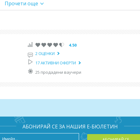
лидна само за нови резервации, направени в периода от 
Прочети още
ансфер до хотела в Прага. Нощувка.
4.50
2 ОЦЕНКИ
 екскурзии:
17 АКТИВНИ ОФЕРТИ
25 продадени ваучери
цензиран екскурзовод на български език.
га, обгърната в празнична премяна и ухание на греяно вино и
разходка ще видите едни от най-емблематичните забележително
 базари. Ще започнем с панорамна разходка из
ай-големия замъчен комплекс в света, извисяващ се над река
тедрала "Св. Вит"
– архитектурен шедьовър, строен в продъл
а националната история. Оттам ще се спуснем към живописния
своите барокови фасади и романтични улички, водещи ни до симв
АБОНИРАЙ СЕ ЗА НАШИЯ Е-БЮЛЕТИН
ствени статуи и омагьосваща гледка към града.Продължаваме
 Стария град
, където времето сякаш е спряло. Ще излезем
дната празничност в Прага – с дървени къщички, пъстри светлин
АБОНИРАЙ СЕ