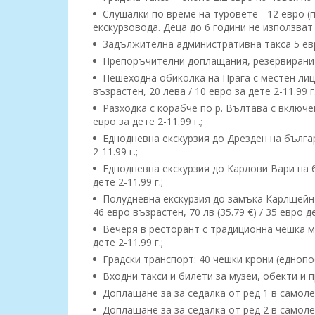
Слушалки по време на туровете - 12 евро (
екскурзовода. Деца до 6 години не използват 
Задължителна административна такса 5 евро
Препоръчителни доплащания, резервирани 
Пешеходна обиколка на Прага с местен лице
възрастен, 20 лева / 10 евро за дете 2-11.99 г.
Разходка с корабче по р. Вълтава с включен
евро за дете 2-11.99 г.;
Еднодневна екскурзия до Дрезден на българс
2-11.99 г.;
Еднодневна екскурзия до Карлови Вари на бъ
дете 2-11.99 г.;
Полудневна екскурзия до замъка Карлщейн - 
46 евро възрастен, 70 лв (35.79 €) / 35 евро д
Вечеря в ресторант с традиционна чешка муз
дете 2-11.99 г.;
Градски транспорт: 40 чешки крони (еднопо
Входни такси и билети за музеи, обекти и 
Доплащане за за седалка от ред 1 в самолет
Доплащане за за седалка от ред 2 в самолет