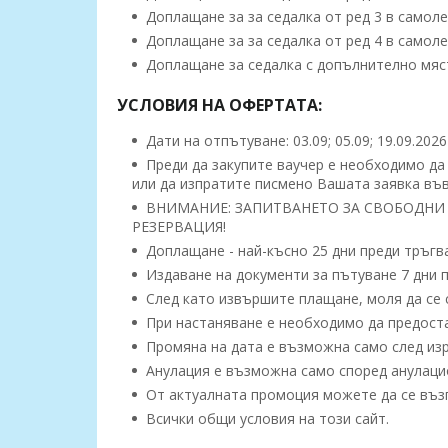
Доплащане за за седалка от ред 3 в самолета
Доплащане за за седалка от ред 4 в самолета
Доплащане за седалка с допълнително място 
УСЛОВИЯ НА ОФЕРТАТА:
Дати на отпътуване: 03.09; 05.09; 19.09.202
Преди да закупите ваучер е необходимо да 
или да изпратите писмено Вашата заявка във
ВНИМАНИЕ: ЗАПИТВАНЕТО ЗА СВОБОДНИ 
РЕЗЕРВАЦИЯ!
Доплащане - най-късно 25 дни преди тръгв
Издаване на документи за пътуване 7 дни п
След като извършите плащане, моля да се с
При настаняване е необходимо да предоста
Промяна на дата е възможна само след изр
Анулация е възможна само според анулацио
От актуалната промоция можете да се възп
Всички общи условия на този сайт.