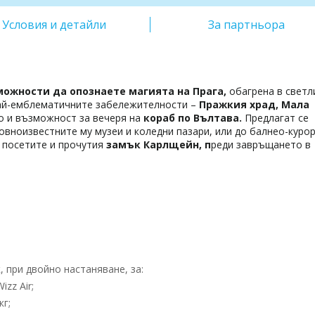
Условия и детайли
За партньора
ожности да опознаете магията на Прага,
обагрена в светл
ай-емблематичните забележителности –
Пражкия храд, Мала
то и възможност за вечеря на
кораб по Вълтава.
Предлагат се
товноизвестните му музеи и коледни пазари, или до балнео-куро
а посетите и прочутия
замък Карлщейн, п
реди завръщането в
 при двойно настаняване, за:
zz Air;
кг;