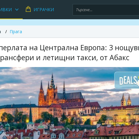
ИВКИ
ИГРАЧКИ
а
Прага
 перлата на Централна Европа: 3 нощув
трансфери и летищни такси, от Абакс