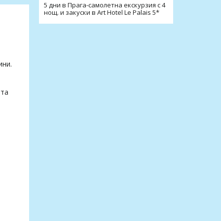
5 дни в Прага-самолетна екскурзия с 4
нощ. и закуски в Art Hotel Le Palais 5*
ини.
рта