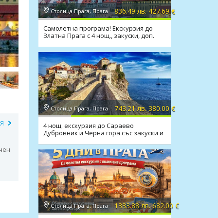
836.49 лв. 427.69 €
Столица Прага, Прага
Самолетна програма! Екскурзия до
Златна Прага с 4 нощ., закуски, доп.
екскурзии, трансфери
743.21 лв. 380.00 €
Столица Прага, Прага
ИЯ
4 нощ. екскурзия до Сараево
Дубровник и Черна гора със закуски и
вечери
ъчен
1333.88 лв. 682.00 €
Столица Прага, Прага