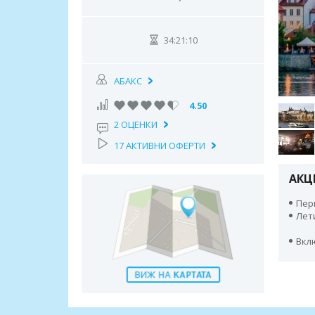
34:21:09
АБАКС
4.50
2 ОЦЕНКИ
17 АКТИВНИ ОФЕРТИ
АКЦ
Пери
Лет
Вкл