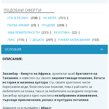
ПОДОБНИ ОФЕРТИ
СПА & РЕЛАКС
(208)
НА МОРЕ
(151)
ПЪРВА ЛИНИЯ
(29)
ГРАДОВЕ
(269)
ЗАБЕЛЕЖИТЕЛНОСТИ
(231)
ЕКЗОТИКА
(22)
ЛУКС
(115)
С ДЕЦАТА
(297)
РАННИ ЗАПИСВАНИЯ
(133)
УСЛОВИЯ
ОПИСАНИЕ:
Занзибар - бижуто на Африка
, архипелаг край
бреговете на
Танзания
, е известен със своите
зашеметяващи плажове, богата
история и жизнена култура
. Със своите кристално чисти
тюркоазени води, бели пясъчни плажове, това е рай както за
любителите на плажа, така и за любителите на водните спортове.
Занзибар предлага едно наистина
незабравимо изживяване,
търсещи приключения, релакс и културно потапяне
.
Доверете се и пътувайте с
Абакс!