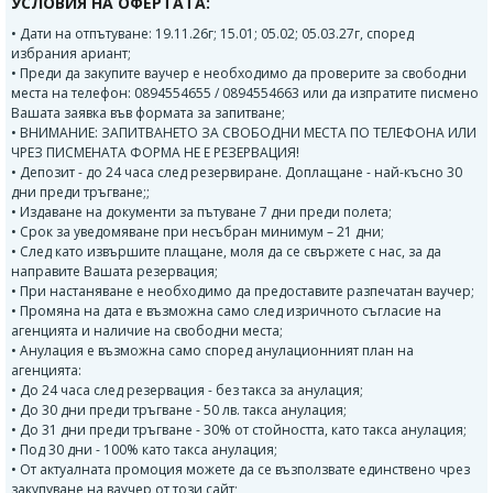
УСЛОВИЯ НА ОФЕРТАТА:
• Дати на отпътуване: 19.11.26г; 15.01; 05.02; 05.03.27г, според
избрания ариант;
• Преди да закупите ваучер е необходимо да проверите за свободни
места на телефон: 0894554655 / 0894554663 или да изпратите писмено
Вашата заявка във формата за запитване;
• ВНИМАНИЕ: ЗАПИТВАНЕТО ЗА СВОБОДНИ МЕСТА ПО ТЕЛЕФОНА ИЛИ
ЧРЕЗ ПИСМЕНАТА ФОРМА НЕ Е РЕЗЕРВАЦИЯ!
• Депозит - до 24 часа след резервиране. Доплащане - най-късно 30
дни преди тръгване;;
• Издаване на документи за пътуване 7 дни преди полета;
• Срок за уведомяване при несъбран минимум – 21 дни;
• След като извършите плащане, моля да се свържете с нас, за да
направите Вашата резервация;
• При настаняване е необходимо да предоставите разпечатан ваучер;
• Промяна на дата е възможна само след изричното съгласие на
агенцията и наличие на свободни места;
• Анулация е възможна само според анулационният план на
агенцията:
• До 24 часа след резервация - без такса за анулация;
• До 30 дни преди тръгване - 50 лв. такса анулация;
• До 31 дни преди тръгване - 30% от стойността, като такса анулация;
• Под 30 дни - 100% като такса анулация;
• От актуалната промоция можете да се възползвате единствено чрез
закупуване на ваучер от този сайт;