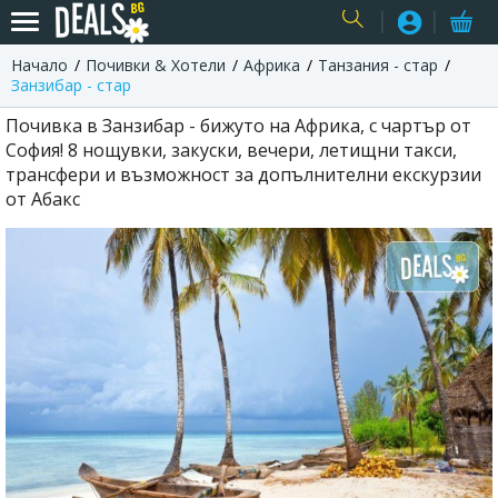
Начало
Почивки & Хотели
Африка
Танзания - стар
USER
Занзибар - стар
Почивка в Занзибар - бижуто на Африка, с чартър от
София! 8 нощувки, закуски, вечери, летищни такси,
трансфери и възможност за допълнителни екскурзии
от Абакс