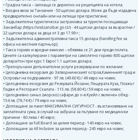
• Градска такса – заплаща се директно на рецепцията на хотела;
• Входна виза за Танзания - 50 щатски долара. Може да бъде издадена
предварително онлайн или на летище при пристигане;
• Задължителна туристическа застраховка за туристи посещаващи
Занзибар (https://visitzanzibar.go.tz/) - 44 щатски долара за възрастни /
22 щатски долара за деца от 3 до 17.99 г.;
• Задължителна административна такса 15 долара (handling fee за
офиса на местния партньор);
• Такса гориво и вредни емисии – обявява се 21 дни преди полета.
Цените са калкулирани с параметри на самолетно гориво 800 щатски
долара/тон при курс 1 Евро/ 1.1 щатски долара;
• Препоръчани допълнителни услуги резервирани по желание:
• Целодневна екскурзия до Затворническият остров,Каменният град и
Островът на подправките - 97 лв. (49.60 €) / 49 евро на човек;
• Целодневна екскурзия до Резервата Йозани, Пещерата Куза, Плажът
Падже и Ресторант Скалата - 115 лв. (58.80 €) / 59 евро на човек;
• Целодневно синьо (морско) сафари до о-в Куейл с включен обяд -
154 лв. (78.74 €) / 79 евро на човек;
• Доплащане за пакет МАКСИМАЛНА СИГУРНОСТ - възстановяване на
заплатената сума, в случай на забрана за пътуване по медицински
причини - 80 лева / 40 евро;
• Доплащане за Full Board за целия период - 140 евро на човек;
• Доплащане за All Inclusive за целия период - 245 евро на човек;