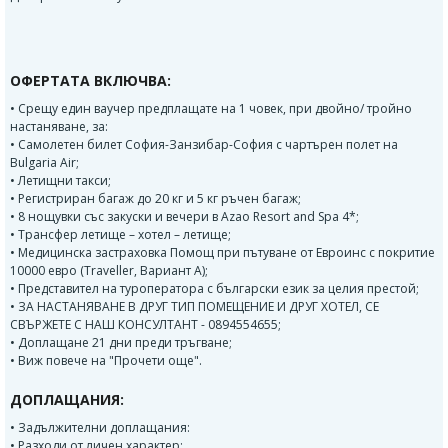
ОФЕРТАТА ВКЛЮЧВА:
• Срещу един ваучер предплащате на 1 човек, при двойно/ тройно
настаняване, за:
• Самолетен билет София-Занзибар-София с чартърен полет на
Bulgaria Air;
• Летищни такси;
• Регистриран багаж до 20 кг и 5 кг ръчен багаж;
• 8 нощувки със закуски и вечери в Azao Resort and Spa 4*;
• Трансфер летище – хотел – летище;
• Медицинска застраховка Помощ при пътуване от Евроинс с покритие
10000 евро (Traveller, Вариант А);
• Представител на туроператора с български език за целия престой;
• ЗА НАСТАНЯВАНЕ В ДРУГ ТИП ПОМЕЩЕНИЕ И ДРУГ ХОТЕЛ, СЕ
СВЪРЖЕТЕ С НАШ КОНСУЛТАНТ - 0894554655;
• Доплащане 21 дни преди тръгване;
• Виж повече на "Прочети още".
ДОПЛАЩАНИЯ:
• Задължителни доплащания:
• Разходи от личен характер;