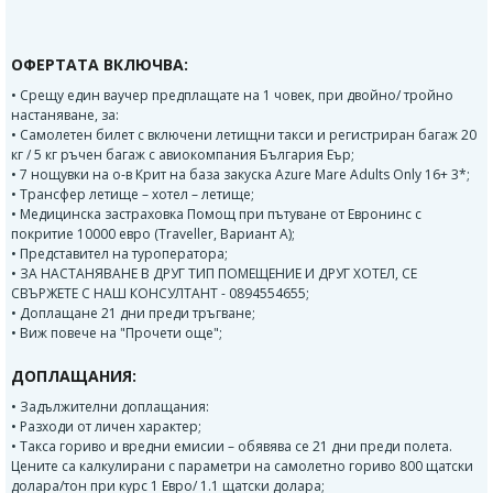
ОФЕРТАТА ВКЛЮЧВА:
• Срещу един ваучер предплащате на 1 човек, при двойно/ тройно
настаняване, за:
• Самолетен билет с включени летищни такси и регистриран багаж 20
кг / 5 кг ръчен багаж с авиокомпания България Еър;
• 7 нощувки на о-в Крит на база закуска Azure Mare Adults Only 16+ 3*;
• Трансфер летище – хотел – летище;
• Медицинска застраховка Помощ при пътуване от Евронинс с
покритие 10000 евро (Traveller, Вариант А);
• Представител на туроператора;
• ЗА НАСТАНЯВАНЕ В ДРУГ ТИП ПОМЕЩЕНИЕ И ДРУГ ХОТЕЛ, СЕ
СВЪРЖЕТЕ С НАШ КОНСУЛТАНТ - 0894554655;
• Доплащане 21 дни преди тръгване;
• Виж повече на "Прочети още";
ДОПЛАЩАНИЯ:
• Задължителни доплащания:
• Разходи от личен характер;
• Такса гориво и вредни емисии – обявява се 21 дни преди полета.
Цените са калкулирани с параметри на самолетно гориво 800 щатски
долара/тон при курс 1 Евро/ 1.1 щатски долара;