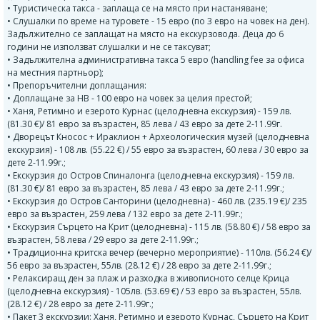
• Туристическа такса - заплаща се на място при настаняване;
• Слушалки по време на туровете - 15 евро (по 3 евро на човек на ден).
Задължително се заплащат на място на екскурзовода. Деца до 6
години не използват слушалки и не се таксуват;
• Задължителна административна такса 5 евро (handling fee за офиса
на местния партньор);
• Препоръчителни доплащания:
• Доплащане за HB - 100 евро на човек за целия престой;
• Ханя, Ретимно и езерото Курнас (целодневна екскурзия) - 159 лв.
(81.30 €)/ 81 евро за възрастен, 85 лева / 43 евро за дете 2-11.99г.
• Дворецът Кносос + Ираклион + Археологическия музей (целодневна
екскурзия) - 108 лв. (55.22 €) / 55 евро за възрастен, 60 лева / 30 евро за
дете 2-11.99г.;
• Екскурзия до Остров Спиналонга (целодневна екскурзия) - 159 лв.
(81.30 €)/ 81 евро за възрастен, 85 лева / 43 евро за дете 2-11.99г.;
• Екскурзия до Остров Санторини (целодневна) - 460 лв. (235.19 €)/ 235
евро за възрастен, 259 лева / 132 евро за дете 2-11.99г.;
• Екскурзия Сърцето на Крит (целодневна) - 115 лв. (58.80 €) / 58 евро за
възрастен, 58 лева / 29 евро за дете 2-11.99г.;
• Традиционна критска вечер (вечерно мероприятие) - 110лв. (56.24 €)/
56 евро за възрастен, 55лв. (28.12 €) / 28 евро за дете 2-11.99г.;
• Релаксиращ ден за плаж и разходка в живописното селце Крица
(целодневна екскурзия) - 105лв. (53.69 €) / 53 евро за възрастен, 55лв.
(28.12 €) / 28 евро за дете 2-11.99г.;
• Пакет 3 екскурзии: Ханя, Ретимно и езерото Курнас, Сърцето на Крит