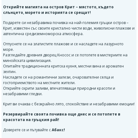
Открийте магията на остров Крит – мястото, където
слънцето, морето и историята се срещат!
Подарете си незабравима почивка на най-големия гръцки остров –
Крит, известен със своите кристално чисти води, живописни плажове и
автентична средиземноморска атмосфера.
Отпуснете се на златистите плажове и се насладете на лазурното
море.
Разгледайте древния дворец Кносос и се потопете в мистериите на
минойската цивилизация.
Опитайте традиционната критска кухня, местни вина и ароматен
зехтин.
Насладете се на романтични залези, очарователни селца и
гостоприемството на местните жители.
Открийте скрити заливи, впечатляващи природни красоти и
незабравими гледки.
Крит ви очаква с безкрайно лято, спокойствие и незабравими емоции!
Резервирайте своята почивка още днес и се потопете в
красотата на гръцкия рай!
Доверете се и пътувайте с
Абакс!