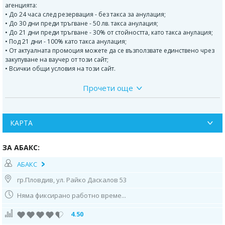
агенцията:
• До 24 часа след резервация - без такса за анулация;
• До 30 дни преди тръгване - 50 лв. такса анулация;
• До 21 дни преди тръгване - 30% от стойността, като такса анулация;
• Под 21 дни - 100% като такса анулация;
• От актуалната промоция можете да се възползвате единствено чрез
закупуване на ваучер от този сайт;
• Всички общи условия на този сайт.
Прочети още
ДОПЪЛНИТЕЛНИ ХОТЕЛИ КОИТО МОЖЕ ДА РАЗГЛЕДАТЕ ПО
ПРОГРАМАТАДОПЪЛНИТЕЛНИ ХОТЕЛИ КОИТО МОЖЕ ДА
РАЗГЛЕДАТЕ ПО ПРОГРАМАТА:SStandard room - Промоционална
цена, валидна само за
КАРТА
ПРОГРАМА:
ЗА АБАКС:
Ден 1:
Сборен час на Летище София за полет София – Ираклион с
България Еър. Пристигане на летището. Трансфер до избрания хотел.
АБАКС
Свободно време. Нощувка.
гр.Пловдив, ул. Райко Даскалов 53
Ден 2:
Свободно време за плаж и забавления или възможност за
Няма фиксирано работно време...
допълнителна екскурзия.
4.50
Ден 3:
Свободно време за плаж и забавления или възможност за
допълнителна екскурзия.