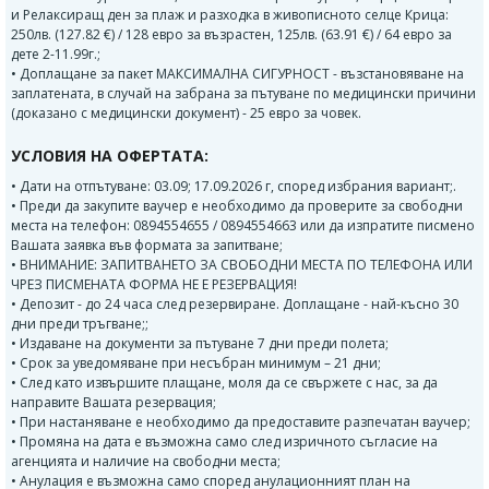
и Релаксиращ ден за плаж и разходка в живописното селце Крица:
250лв. (127.82 €) / 128 евро за възрастен, 125лв. (63.91 €) / 64 евро за
дете 2-11.99г.;
• Доплащане за пакет МАКСИМАЛНА СИГУРНОСТ - възстановяване на
заплатената, в случай на забрана за пътуване по медицински причини
(доказано с медицински документ) - 25 евро за човек.
УСЛОВИЯ НА ОФЕРТАТА:
• Дати на отпътуване: 03.09; 17.09.2026 г, според избрания вариант;.
• Преди да закупите ваучер е необходимо да проверите за свободни
места на телефон: 0894554655 / 0894554663 или да изпратите писмено
Вашата заявка във формата за запитване;
• ВНИМАНИЕ: ЗАПИТВАНЕТО ЗА СВОБОДНИ МЕСТА ПО ТЕЛЕФОНА ИЛИ
ЧРЕЗ ПИСМЕНАТА ФОРМА НЕ Е РЕЗЕРВАЦИЯ!
• Депозит - до 24 часа след резервиране. Доплащане - най-късно 30
дни преди тръгване;;
• Издаване на документи за пътуване 7 дни преди полета;
• Срок за уведомяване при несъбран минимум – 21 дни;
• След като извършите плащане, моля да се свържете с нас, за да
направите Вашата резервация;
• При настаняване е необходимо да предоставите разпечатан ваучер;
• Промяна на дата е възможна само след изричното съгласие на
агенцията и наличие на свободни места;
• Анулация е възможна само според анулационният план на