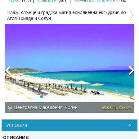
ЛУКС
(117)
С ДЕЦАТА
(301)
РАННИ ЗАПИСВАНИЯ
(136)
Плаж, слънце и градска магия еднодневна екскурзия до
Агия Триада и Солун
Previous
Next
Централна Македония, Солун
 €
69.63 лв. 35.60 €
УСЛОВИЯ
ОПИСАНИЕ: