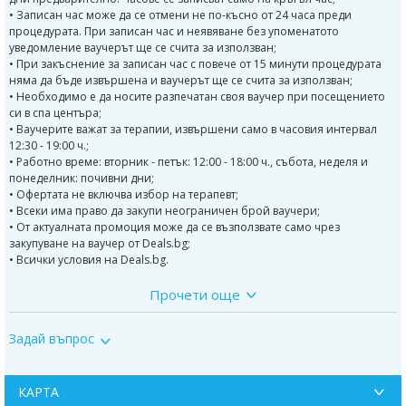
• Записан час може да се отмени не по-късно от 24 часа преди
процедурата. При записан час и неявяване без упоменатото
уведомление ваучерът ще се счита за използван;
• При закъснение за записан час с повече от 15 минути процедурата
няма да бъде извършена и ваучерът ще се счита за използван;
• Необходимо е да носите разпечатан своя ваучер при посещението
си в спа центъра;
• Ваучерите важат за терапии, извършени само в часовия интервал
12:30 - 19:00 ч.;
• Работно време: вторник - петък: 12:00 - 18:00 ч., събота, неделя и
понеделник: почивни дни;
• Офертата не включва избор на терапевт;
• Всеки има право да закупи неограничен брой ваучери;
• От актуалната промоция може да се възползвате само чрез
закупуване на ваучер от Deals.bg;
• Всички условия на Deals.bg.
Прочети още
ВАЖНО!
Може да се възползвате от актуалната промоция само чрез закупуване
Задай въпрос
на ваучер от Deals.bg. Неизползван в срок ваучер се счита за
невалиден и сумата по него не се възстановява!
КАРТА