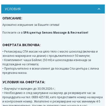
УСЛОВИЯ
ОПИСАНИЕ:
Ароматно изкушение за Вашите сетива!
Поглезете се в
SPA център Senses Massage & Recreation!
ОФЕРТАТА ВКЛЮЧВА:
• Релаксиращ СПА масаж на цяло тяло с масло шоколад (включва и
зонално маркиране на длани) с продължителност 50 минути;
• Комплимент: чаша Бейлис (50 ml) и шоколадова изненада за
подслаждане на сетивата;
• Препоръчително е всеки клиент да посещава Спа центъра с лична
предпазна маска.
УСЛОВИЯ НА ОФЕРТАТА:
• Ваучерът е валиден до 30.09.2026 г.;
• Необходимо е след закупуване на ваучер да резервирате час за
процедурата на тел: 0889 425180, като предоставите номер на ваучера
и контролния номер. Желателно е резервиране на час минимум 4-5
дни предварително. Часове се записват само на кръгъл час;