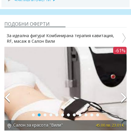
ПОДОБНИ ОФЕРТИ
За идеална фигура! Комбинирана терапия кавитация,
RF, масаж в Салон Вили
3%
-61%
Previous
Next
Салон за красота "Вили"
 €
45.00 лв. 23.01 €