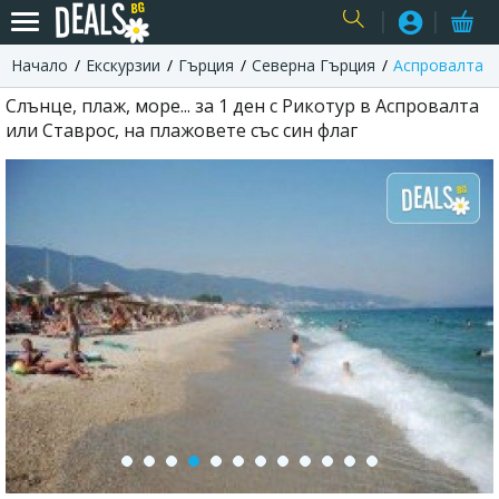
Начало
Екскурзии
Гърция
Северна Гърция
Аспровалта
USER
Слънце, плаж, море... за 1 ден с Рикотур в Аспровалта
или Ставрос, на плажовете със син флаг