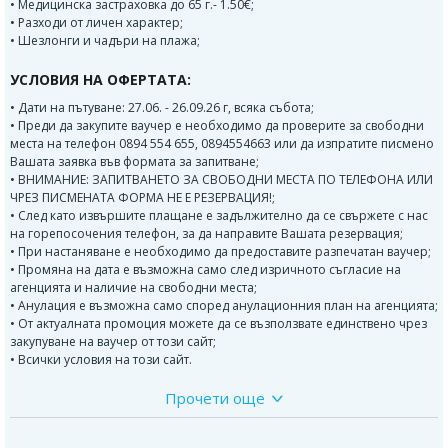
• Медицинска застраховка до 65 г.- 1.50€;
• Разходи от личен характер;
• Шезлонги и чадъри на плажа;
УСЛОВИЯ НА ОФЕРТАТА:
• Дати на пътуване: 27.06. - 26.09.26 г, всяка събота;
• Преди да закупите ваучер е необходимо да проверите за свободни
места на телефон 0894 554 655, 0894554663 или да изпратите писмено
Вашата заявка във формата за запитване;
• ВНИМАНИЕ: ЗАПИТВАНЕТО ЗА СВОБОДНИ МЕСТА ПО ТЕЛЕФОНА ИЛИ
ЧРЕЗ ПИСМЕНАТА ФОРМА НЕ Е РЕЗЕРВАЦИЯ!;
• След като извършите плащане е задължително да се свържете с нас
на горепосочения телефон, за да направите Вашата резервация;
• При настаняване е необходимо да предоставите разпечатан ваучер;
• Промяна на дата е възможна само след изричното съгласие на
агенцията и наличие на свободни места;
• Анулация е възможна само според анулационния план на агенцията;
• От актуалната промоция можете да се възползвате единствено чрез
закупуване на ваучер от този сайт;
• Всички условия на този сайт.
Прочети още
ПРОГРАМА:
Отпътуване от София в 00:30ч. От автогара Сердика - Централна ЖП
гара за Аспровалта и Ставрос. Възможност за качване от Дупница,