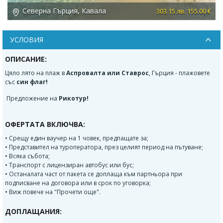
Северна Гърция, Кавала
 €
303.15 лв. 155.00 €
УСЛОВИЯ
ОПИСАНИЕ:
Цяло лято на плаж в
Аспровалта или Ставрос
, Гърция - плажовете
със
син флаг!
Предложение на
Рикотур!
ОФЕРТАТА ВКЛЮЧВА:
• Срещу един ваучер на 1 човек, предпащате за;
• Представител на туроператора, през целият период на пътуване;
• Всяка събота;
• Транспорт с лицензиран автобус или бус;
• Останалата част от пакета се доплаща към партньора при
подписване на договора или в срок по уговорка;
• Виж повече на "Прочети още".
ДОПЛАЩАНИЯ: