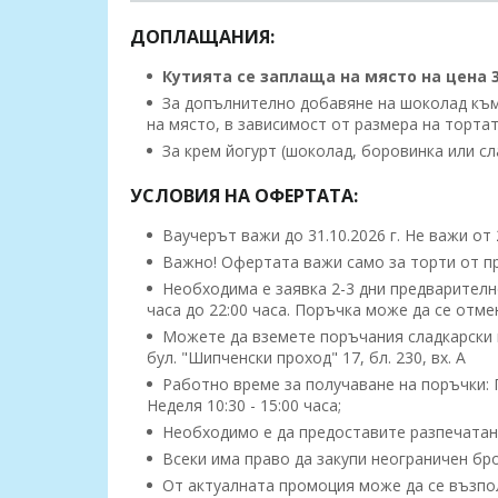
ДОПЛАЩАНИЯ:
Кутията се заплаща на място на цена 3.
За допълнително добавяне на шоколад към т
на място, в зависимост от размера на тортат
За крем йогурт (шоколад, боровинка или сла
УСЛОВИЯ НА ОФЕРТАТА:
Ваучерът важи до 31.10.2026 г. Не важи от 
Важно! Офертата важи само за торти от п
Необходима е заявка 2-3 дни предварително
часа до 22:00 часа. Поръчка може да се отм
Можете да вземете поръчания сладкарски 
бул. "Шипченски проход" 17, бл. 230, вх. А
Работно време за получаване на поръчки: Пон
Неделя 10:30 - 15:00 часа;
Необходимо е да предоставите разпечатан
Всеки има право да закупи неограничен бро
От актуалната промоция може да се възполз