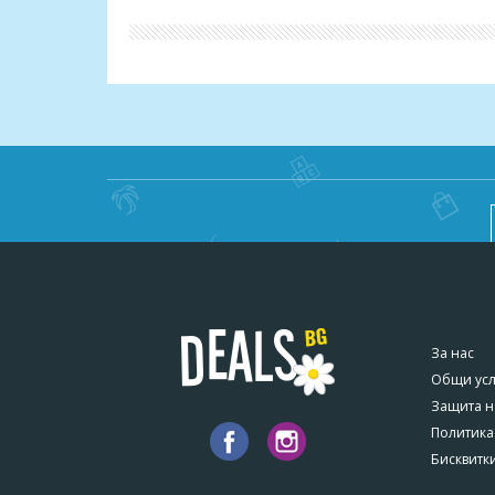
* * *
ВАЖНО!
Може да се възползвате от актуалната промоци
ваучер се счита за невалиден и сумата по него 
За нас
Общи ус
Защита н
Политика
Бисквитк