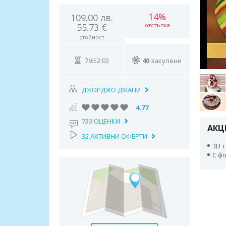
14%
109.00 лв.
55.73 €
отстъпка
стойност
79:52:02
40
закупени
ДЖОРДЖО ДЖАНИ
4.77
733 ОЦЕНКИ
АКЦ
32 АКТИВНИ ОФЕРТИ
3D т
С ф