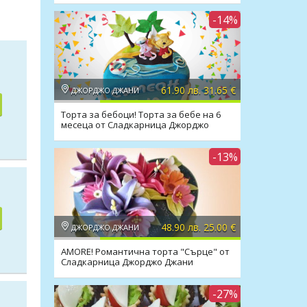
-14%
61.90 лв. 31.65 €
ДЖОРДЖО ДЖАНИ
Торта за бебоци! Торта за бебе на 6
месеца от Сладкарница Джорджо
Джани!
-13%
48.90 лв. 25.00 €
ДЖОРДЖО ДЖАНИ
AMORE! Романтична торта "Сърце" от
Сладкарница Джорджо Джани
-27%