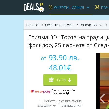
ОФЕРТИ - СОФИЯ
ПОЧ
Начало
Оферти в София
Заведения
Голяма 3D "Торта на традиц
фолклор, 25 парчета от Сл
93.90 лв.
от
48.01€
КУПИ
Плати отложено без
оскъпяване
* В цената не са включени
задължителни доплащания !