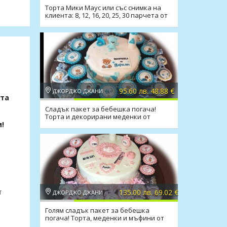
Торта Мики Маус или със снимка на
клиента: 8, 12, 16, 20, 25, 30 парчета от
Джорджо Джани
95.60 лв. 48.88 €
ДЖОРДЖО ДЖАНИ
ата
Сладък пакет за бебешка погача!
Торта и декорирани меденки от
Джорджо Джани
и!
т
135.00 лв. 69.02 €
ДЖОРДЖО ДЖАНИ
Голям сладък пакет за бебешка
погача! Торта, меденки и мъфини от
Джорджо Джани