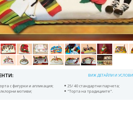
ЕНТИ:
ВИЖ ДЕТАЙЛИ И УСЛОВ
орта с фигурки и апликация;
25/ 40 стандартни парчета;
олклорни мотиви;
"Торта на традициите".