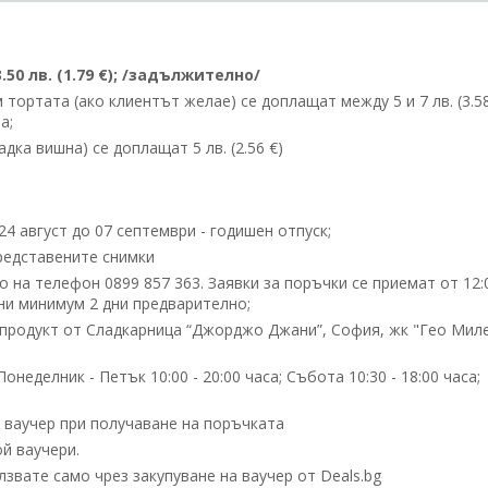
50 лв. (1.79 €); /задължително/
ортата (ако клиентът желае) се доплащат между 5 и 7 лв. (3.58
а;
дка вишна) се доплащат 5 лв. (2.56 €)
24 август до 07 септември - годишен отпуск;
редставените снимки
 на телефон 0899 857 363. Заявки за поръчки се приемат от 12:
ени минимум 2 дни предварително;
продукт от Сладкарница “Джорджо Джани”, София, жк "Гео Миле
еделник - Петък 10:00 - 20:00 часа; Събота 10:30 - 18:00 часа;
 ваучер при получаване на поръчката
й ваучери.
вате само чрез закупуване на ваучер от Deals.bg