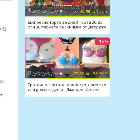
67.90 лв. 34.72 €
ДЖОРДЖО ДЖАНИ
Експресна торта за днес! Торта 20, 25
или 30 парчета със снимка от Джорджо
 €)
Джани
-15%
75.80 лв. 38.76 €
ДЖОРДЖО ДЖАНИ
00
Еротична торта за моминско, ергенско
или рожден ден от Джорджо Джани
в",