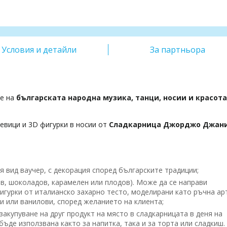
Условия и детайли
За партньора
те на
българската народна музика, танци, носии и красот
евици и 3D фигурки в носии от
Сладкарница Джорджо Джан
я вид ваучер, с декорация според българските традиции;
в, шоколадов, карамелен или плодов). Може да се направи
Фигурки от италианско захарно тесто, моделирани като ръчна ар
и или ванилови, според желанието на клиента;
акупуване на друг продукт на място в сладкарницата в деня на
ъде използвана както за напитка, така и за торта или сладкиш.