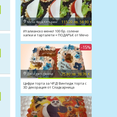
115.20 лв. 58.90 €
Мечо Фууд Кетъринг
Италианско меню! 100 бр. солени
хапки и тарталети + ПОДАРЪК от Мечо
Фууд Кетъринг
-15%
75.80 лв. 38.76 €
ДЖОРДЖО ДЖАНИ
Цифри торта за ЧРД! Винтидж торта с
3D декорация от Сладкарница
Джорджо Джани