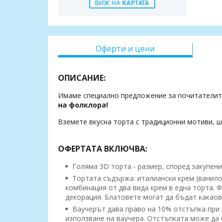
Оферти и цени
ОПИСАНИЕ:
Имаме специално предложение за почитатели
на фолклора!
Вземете вкусна торта с традиционни мотиви, ш
ОФЕРТАТА ВКЛЮЧВА:
Голяма 3D торта - размер, според закупени
Тортата съдържа: италиански крем (ванило
комбинация от два вида крем в една торта. 
декорация. Блатовете могат да бъдат какаов
Ваучерът дава право на 10% отстъпка при з
използване на ваучера. Отстъпката може да б