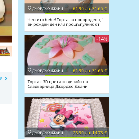
61.90 лв. 31.65 €
ДЖОРДЖО ДЖАНИ
Честито бебе! Торта за новородено, 1-
ви рожден ден или прощъпулник от
Джорджо Джани
-14%
61.90 лв. 31.65 €
ДЖОРДЖО ДЖАНИ
ИЯ
Торта с 3D цветя по дизайн на
Сладкарница Джорджо Джани
28.90 лв. 14.78 €
ДЖОРДЖО ДЖАНИ