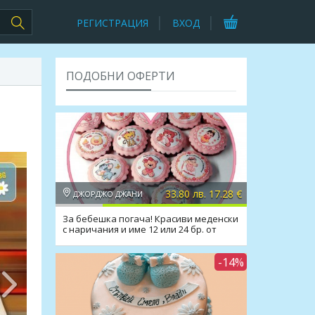
РЕГИСТРАЦИЯ
ВХОД
ПОДОБНИ ОФЕРТИ
33.80 лв. 17.28 €
ДЖОРДЖО ДЖАНИ
За бебешка погача! Красиви меденски
с наричания и име 12 или 24 бр. от
Джорджо Джани
-14%