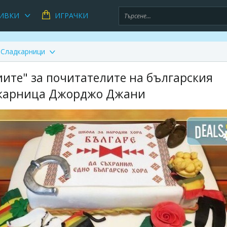
ИВКИ
ИГРАЧКИ
Сладкарници
иите" за почитателите на българския
адкарница Джорджо Джани