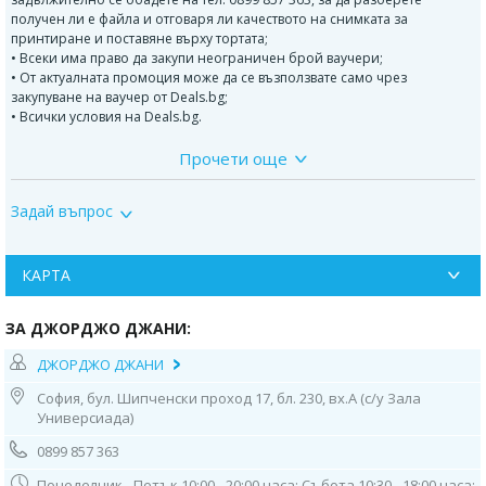
получен ли е файла и отговаря ли качеството на снимката за
принтиране и поставяне върху тортата;
• Всеки има право да закупи неограничен брой ваучери;
• От актуалната промоция може да се възползвате само чрез
закупуване на ваучер от Deals.bg;
• Всички условия на Deals.bg.
Прочети още
В рецептите на Джорджо Джани няма есенции, набухватели и
консерванти. Използват се само естествени продукти.
Задай въпрос
За детските торти се издава сертификат.
Детските торти могат да бъдат с пълнеж с:
КАРТА
Шоколадов крем.
Ванилов крем.
Карамелен крем.
ЗА ДЖОРДЖО ДЖАНИ:
По избор може 2 вида крем.
ДЖОРДЖО ДЖАНИ
Джорджо Джани
е сладкарница с дългогодишни традиции в
София, бул. Шипченски проход 17, бл. 230, вх.А (с/у Зала
италианското сладкарство, представено в София. Изградена е с много
Универсиада)
вкус и с усет към всеки продукт, като непрестанно радва своите малки
и големи клиенти и ценители на вкусните торти. Сладкарницата
0899 857 363
произвежда и продава продукти изцяло собствено производство,
като се стеми да обогатява своя асортимент от сладкарски изделия.
Понеделник - Петък 10:00 - 20:00 часа; Събота 10:30 - 18:00 часа;