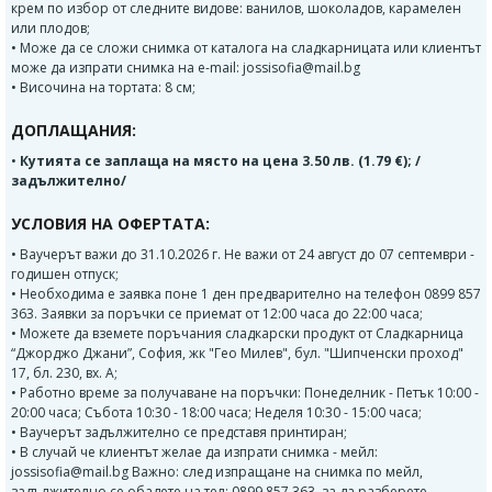
крем по избор от следните видове: ванилов, шоколадов, карамелен
или плодов;
• Може да се сложи снимка от каталога на сладкарницата или клиентът
може да изпрати снимка на e-mail: jossisofia@mail.bg
• Височина на тортата: 8 см;
ДОПЛАЩАНИЯ:
•
Кутията се заплаща на място на цена 3.50 лв. (1.79 €); /
задължително/
УСЛОВИЯ НА ОФЕРТАТА:
• Ваучерът важи до 31.10.2026 г. Не важи от 24 август до 07 септември -
годишен отпуск;
• Необходима е заявка поне 1 ден предварително на телефон 0899 857
363. Заявки за поръчки се приемат от 12:00 часа до 22:00 часа;
• Можете да вземете поръчания сладкарски продукт от Сладкарница
“Джорджо Джани”, София, жк "Гео Милев", бул. "Шипченски проход"
17, бл. 230, вх. А;
• Работно време за получаване на поръчки: Понеделник - Петък 10:00 -
20:00 часа; Събота 10:30 - 18:00 часа; Неделя 10:30 - 15:00 часа;
• Ваучерът задължително се представя принтиран;
• В случай че клиентът желае да изпрати снимка - мейл:
jossisofia@mail.bg Важно: след изпращане на снимка по мейл,
задължително се обадете на тел: 0899 857 363, за да разберете