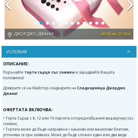
Previous
Next
ДЖОРДЖО ДЖАНИ
 €
48.90 лв. 25.00 €
УСЛОВИЯ
ОПИСАНИЕ:
Поръчайте
торта сърце със снимка
и зарадвайте Вашата
половинка!
Доверите се на Майстор-сладкарите на
Сладкарница Джорджо
Джани
!
ОФЕРТАТА ВКЛЮЧВА:
• Торта Сърце с 8, 12 или 16 парчета (според избрания вид ваучер) със
снимка;
• Тортата може да бъде направена с какаови или ванилови блатове,
уточнява се при заявката. Може да бъде сложен един или два вида