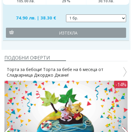
105.00 лв.
29 %
30.10 лв.
74.90 лв. | 38.30 €
ИЗТЕКЛА
ПОДОБНИ ОФЕРТИ
за бебоци! Торта за бебе на 6 месеца от
AMORE! Ро
арница Джорджо Джани!
Джорджо 
-14%