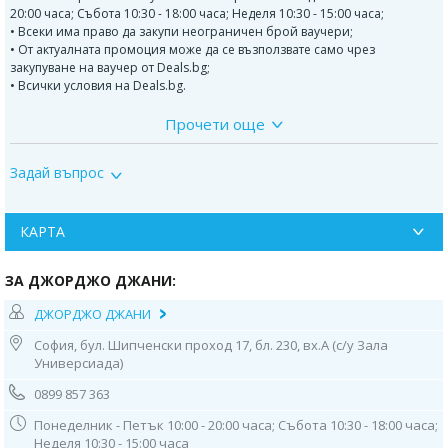
20:00 часа; Събота 10:30 - 18:00 часа; Неделя 10:30 - 15:00 часа;
• Всеки има право да закупи неограничен брой ваучери;
• От актуалната промоция може да се възползвате само чрез
закупуване на ваучер от Deals.bg;
• Всички условия на Deals.bg.
Прочети още
Тортата съдържа: италиански крем (ванилов, шоколадов, карамелен
или плодов) + фигурки от италианско захарно тесто, моделирани като
ръчна арт декорация
Задай въпрос
В рецептите на Джорджо Джани няма есенции, набухватели и
консерванти. Използват се само естествени продукти.
КАРТА
Джорджо Джани
е сладкарница с дългогодишни традиции в
италианското сладкарство, представено в София. Изградена е с много
ЗА ДЖОРДЖО ДЖАНИ:
вкус и с усет към всеки продукт, като непрестанно радва своите малки
и големи клиенти и ценители на вкусните торти. Сладкарницата
ДЖОРДЖО ДЖАНИ
произвежда и продава продукти изцяло собствено производство,
като се стеми да обогатява своя асортимент от сладкарски изделия.
София, бул. Шипченски проход 17, бл. 230, вх.А (с/у Зала
Винаги е пълна с нови идеи и рецепти и специално отношение към
Универсиада)
визията на предлаганите артикули. Сладкарница Джорджо Джани
предлага на своите клиенти богат асортимент от сватбени и
0899 857 363
празнични торти с фото декорация и с ръчно моделирана декорация,
специални детски 3D торти със захарна декорация и сладоледени
Понеделник - Петък 10:00 - 20:00 часа; Събота 10:30 - 18:00 часа;
торти.
Неделя 10:30 - 15:00 часа