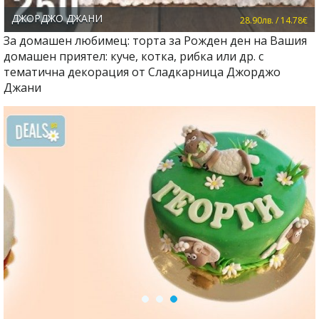
ДЖОРДЖО ДЖАНИ
28.90лв. / 14.78€
За домашен любимец: торта за Рожден ден на Вашия
домашен приятел: куче, котка, рибка или др. с
тематична декорация от Сладкарница Джорджо
Джани