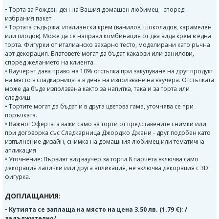
• Торта за Рожден ден на Вашия домашен любимец - според
избрания пакет
• Тортата съдържа: италиански крем (ванилов, шоколадов, карамелен
или плодов). Може да се направи комбинация от два вида крем в една
торта. Фигурки от италианско захарно тесто, моделирани като ръчна
арт декорация. Блатовете могат да бъдат какаови или ванилови,
според желанието на клиента.
• Ваучерът дава право на 10% отстъпка при закупуване на друг продукт
на място в сладкарницата в деня на използване на ваучера. Отстъпката
може да бъде използвана както за напитка, така и за торта или
сладкиш.
• Тортите могат да бъдат и в друга цветова гама, уточнява се при
поръчката.
• Важно! Офертата важи само за торти от представените снимки или
при договорка със Сладкарница Джорджо Джани - друг подобен като
изпълнение дизайн, снимка на домашния любимец или тематична
апликация
• Уточнение: Първият вид ваучер за торти 8 парчета включва само
декорация лапички или друга апликация, не включва декорация с 3D
фигурка.
ДОПЛАЩАНИЯ:
•
Кутията се заплаща на място на цена 3.50 лв. (1.79 €); /
задължително/