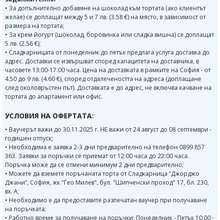
• За допълнително добавяне на шоколад към тортата (ако клиентът
желае) се доплащат между 5 и 7 лв. (3.58 €) на място, в зависимост от
размера на тортата;
• За крем йогурт (шоколад, боровинка или сладка вишна) се доплащат
5 лв. (2.56 €);
• Сладкарницата от понеделник до петък предлага услуга доставка до
адрес. Доставки се извършват според капацитета на доставчика, в
часовете 13:00-17:00 часа. Цена на доставката в рамките на София - от
4.50 до 9 лв. (4.60 €), според отдалечеността на адреса (доплащане
след околовръстен път). Доставката е до адрес, не включва качване на
тортата до апартамент или офис.
УСЛОВИЯ НА ОФЕРТАТА:
• Ваучерът важи до 30.11.2025 г. НЕ важи от 24 август до 08 септември -
годишен отпуск;
• Необходима е заявка 2-3 дни предварително на телефон 0899 857
363. Заявки за поръчки се приемат от 12:00 часа до 22:00 часа.
Поръчка може да се отмени минимум 2 дни предварително;
• Можете да вземете поръчаната торта от Сладкарница “Джорджо
Джани”, София, жк "Гео Милев", бул. "Шипченски проход" 17, бл. 230,
вх. А;
• Необходимо е да предоставите разпечатан ваучер при получаване
на поръчката;
• Работно време за получаване на поръчки: Понеделник - Петък 10:00 -