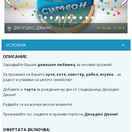
Previous
Next
ОРДЖО ДЖАНИ
ДЖОРД
61.90 лв. 31.65 €
УСЛОВИЯ
ОПИСАНИЕ:
Зарадвайте Вашия
домашен любимец
за неговия празник!
За празника на Вашето
куче, коте, хамстер, рибка, игуана
... за
радост и усмивки на цялото семейство!
Добавете и
торта
за рождения му ден от
Сладкарница Джорджо
Джани!
Радвайте се на всички весели моменти!
Празнувайте със сладките и красиви торти на
Джорджо Джани!
ОФЕРТАТА ВКЛЮЧВА: