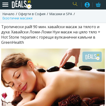
Начало
Оферти в София
Масажи и SPA
USER
Екзотични масажи
Тропически рай! 90 мин. хавайски масаж за тялото и
духа: Хавайски Ломи-Ломи Нуи масаж на цяло тяло +
Hot Stone терапия с горещи вулканични камъни в
GreenHealth