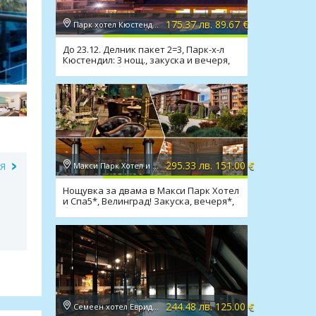
175.37 лв. 89.67 €
Парк хотел Кюстендил 4*, Кюстендил
До 23.12. Делник пакет 2=3, Парк-х-л
Кюстендил: 3 нощ., закуска и вечеря,
минерален басейн
295.33 лв. 151.00 €
Макси Парк Хотел и Спа 5*, Велинград
ИЯ
Нощувка за двама в Макси Парк Хотел
и Спа5*, Велинград! Закуска, вечеря*,
басейни, СПА
244.48 лв. 125.00 €
Семеен хотел Евридика 3*, Девин