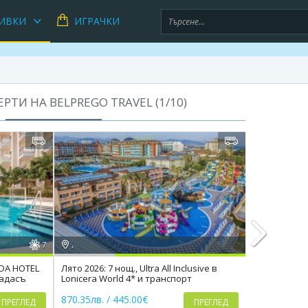
ИВКИ
ИГРАЧКИ
РТИ НА BELPREGO TRAVEL (
1
/
10
)
7
,
,
ADA HOTEL
Лято 2026: 7 нощ., Ultra All Inclusive в
Ultra All Inc
шадасъ
Lonicera World 4* и транспорт
Side 5*, 7 
Next
870.35лв. / 445.00€
878.17лв. /
ПРЕГЛЕД
ПРЕГЛЕД