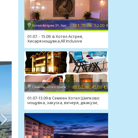
101.70 лв. 52.00 €
Хотел Астрея 3*, Хисаря
01.07. - 15.09. в Хотел Астрея,
Хисаря:нощувка,All Inclusive
Light,релакс зона,мин. басейн
88.02 лв. 45.00 €
Семеен хотел Шипково 3*, с. Шипково
01.07-13.09 в Семеен Хотел Шипково:
нощувка, закуска, вечеря, джакузи,
сауна, мин. басейн