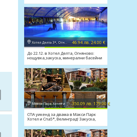
100 м. от плажа
46.94 лв. 24.00 €
Хотел Делта 3*, Огняново
До 22.12. в Хотел Делта, Огняново:
нощувка,закуска, минерални басейни
и релакс зона
350.09 лв. 179.00 €
Макси Парк Хотел и Спа 5*, Велинград
СПА уикенд за двама в Макси Парк
Хотел и Спа5*, Велинград! Закуска,
вечеря*, басейни, СПА