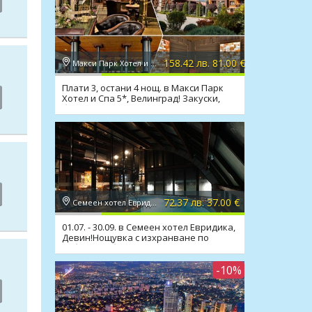
158.42 лв. 81.00 €
Макси Парк Хотел и Спа 5*, Велинград
Плати 3, остани 4 нощ. в Макси Парк
Хотел и Спа 5*, Велинград! Закуски,
басейни, СПА
72.37 лв. 37.00 €
Семеен хотел Евридика 3*, Девин
01.07. - 30.09. в Семеен хотел Евридика,
Девин!Нощувка с изхранване по
избор,мин.басейн
-10%