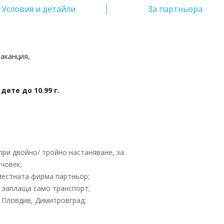
Условия и детайли
За партньора
аканция,
дете до 10.99 г.
ри двойно/ тройно настаняване, за:
човек;
местната фирма партньор;
- заплаща само транспорт;
 Пловдив, Димитровград;