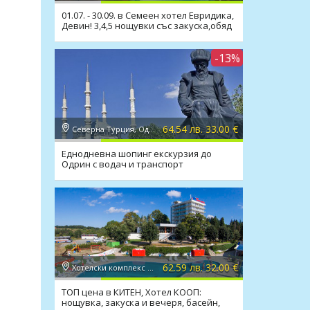
01.07. - 30.09. в Семеен хотел Евридика,
Девин! 3,4,5 нощувки със закуска,обяд
и вечеря
-13%
64.54 лв. 33.00 €
Северна Турция, Одрин
Еднодневна шопинг екскурзия до
Одрин с водач и транспорт
62.59 лв. 32.00 €
Хотелски комплекс КООП 2*, Китен
ТОП цена в КИТЕН, Хотел КООП:
нощувка, закуска и вечеря, басейн,