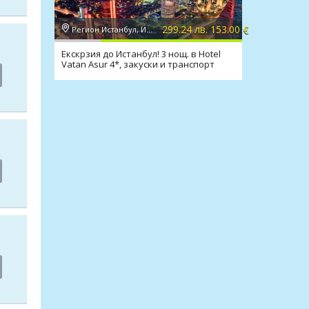
299.24 лв. 153.00 €
Регион Истанбул, Истанбул
Екскрзия до Истанбул! 3 нощ. в Hotel
Vatan Asur 4*, закуски и транспорт