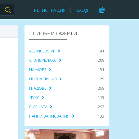
РЕГИСТРАЦИЯ
ВХОД
ПОДОБНИ ОФЕРТИ
ALL INCLUSIVE
41
СПА & РЕЛАКС
208
НА МОРЕ
151
ПЪРВА ЛИНИЯ
29
ГРАДОВЕ
269
ЛУКС
115
С ДЕЦАТА
297
,
РАННИ ЗАПИСВАНИЯ
133
lusive на море в Asteria Bloom
7 нощувки Ultra All nclusive в Kaia
нощувки и транспорт
Coracesium 4*, Алания и транспорт
 449.00€
729.53лв. / 373.00€
ПРЕГЛЕД
ПРЕГЛЕД