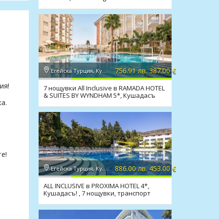
756.91 лв. 387.00 €
Егейска Турция, Кушадасъ
ия!
7 нощувки All Inclusive в RAMADA HOTEL
& SUITES BY WYNDHAM 5*, Кушадасъ
а.
е!
886.00 лв. 453.00 €
Егейска Турция, Кушадасъ
ALL INCLUSIVE в PROXIMA HOTEL 4*,
Кушадасъ! , 7 нощувки, транспорт