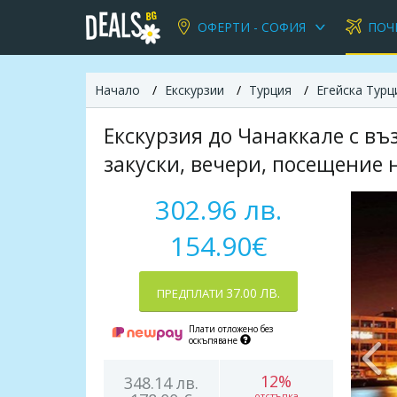
ОФЕРТИ - СОФИЯ
ПОЧ
Начало
Екскурзии
Турция
Егейска Турц
Екскурзия до Чанаккале с въ
закуски, вечери, посещение 
302.96 лв.
154.90€
37.00 ЛВ.
ПРЕДПЛАТИ
Плати отложено без
оскъпяване
12%
348.14 лв.
отстъпка