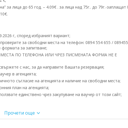
 €;
за лица до 65 год. – 4.09€ . за лица над 75г.. до 79г.-заплащат 8
10€.
09.2026 г, според избраният вариант;
проверите за свободни места на телефон: 0894 554 655 / 08945
 формата за запитване;
МЕСТА ПО ТЕЛЕФОНА ИЛИ ЧРЕЗ ПИСМЕНАТА ФОРМА НЕ Е
вържете с нас, за да направите Вашата резервация;
учер в агенцията;
ичното съгласие на агенцията и наличие на свободни места;
нния план на агенцията;
олзвате единствено чрез закупуване на ваучер от този сайт;
Прочети още
андър Невски, 21.00 часа Шел Пазарджик, 21.45 часа от ОМВ до
 – Свиленград – Чанаккале. Преминаване на Дарданелите по 