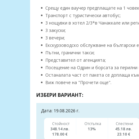
Срещу един ваучер предплащате на 1 човек,
Транспорт с туристически автобус;
3 нощувки в хотел 2/3*в Чанаккале или рег
3 закуски;
3 вечери;
Екскурзоводско обслужване на български е
Пътни, гранични такси;
Представител от агенцията;
Посещение на Одрин и борсата за перилни 
Останалата част от пакета се доплаща към 
Виж повече на "Прочети още".
ИЗБЕРИ ВАРИАНТ:
Дата: 19.08.2026 г.
Стойност
Отстъпка
Спестени
348.14 лв.
13%
45.18 лв.
178.00 €
23.10 €