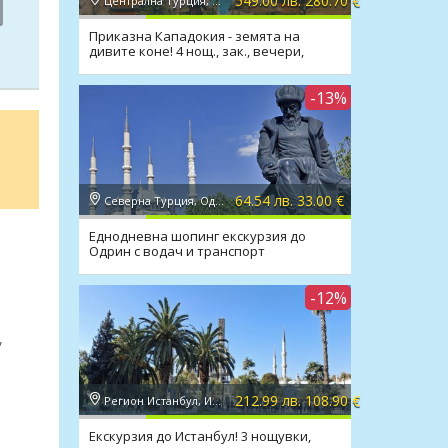
549.00 лв. 280.70 €
Централна Турция, Кападокия
Приказна Кападокия - земята на
дивите коне! 4 нощ., зак., вечери,
транспорт
-13%
64.54 лв. 33.00 €
Северна Турция, Одрин
Еднодневна шопинг екскурзия до
Одрин с водач и транспорт
-12%
,
212.99 лв. 108.90 €
Регион Истанбул, Истанбул
Екскурзия до Истанбул! 3 нощувки,