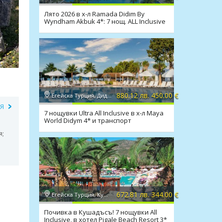
Лято 2026 в х-л Ramada Didim By
Wyndham Akbuk 4*: 7 нощ. ALL Inclusive
и транспорт
880.12 лв. 450.00 €
Егейска Турция, Дидим
ИЯ
7 нощувки Ultra All Inclusive в х-л Maya
World Didym 4* и транспорт
я;
672.81 лв. 344.00 €
Егейска Турция, Кушадасъ
Почивка в Кушадъсъ! 7 нощувки All
Inclusive, в хотел Pigale Beach Resort 3*