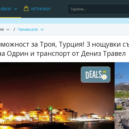
ИВКИ
ИГРАЧКИ
ия
Чанаккале
зможност за Троя, Турция! 3 нощувки с
на Одрин и транспорт от Дениз Травел