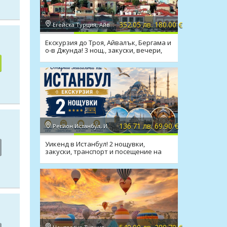
352.05 лв. 180.00 €
Егейска Турция, Айвалък
Екскурзия до Троя, Айвалък, Бергама и
о-в Джунда! 3 нощ., закуски, вечери,
транспорт
136.71 лв. 69.90 €
Регион Истанбул, Истанбул
Уикенд в Истанбул! 2 нощувки,
закуски, транспорт и посещение на
Одрин