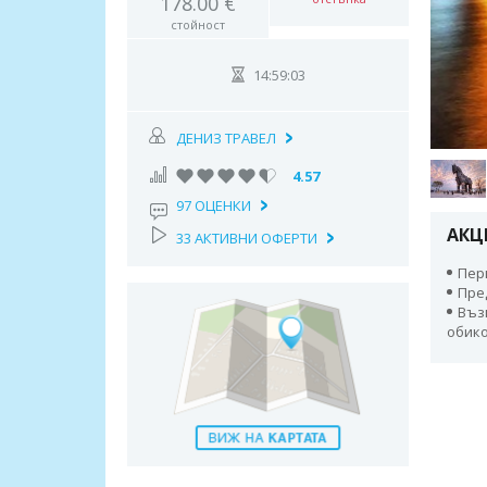
178.00 €
стойност
14:59:02
ДЕНИЗ ТРАВЕЛ
4.57
97 ОЦЕНКИ
АКЦ
33 АКТИВНИ ОФЕРТИ
Пери
Пре
Въз
обико