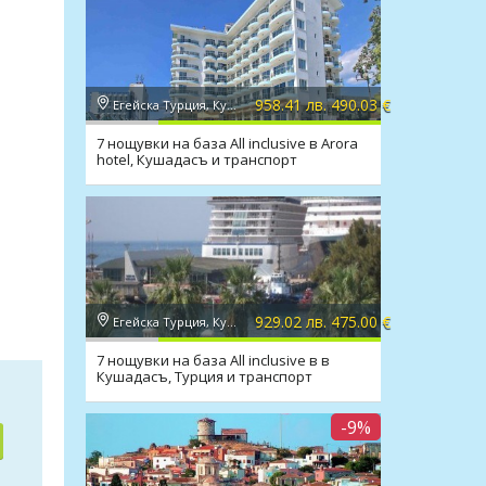
958.41 лв. 490.03 €
Егейска Турция, Кушадасъ
7 нощувки на база All inclusive в Arora
hotel, Кушадасъ и транспорт
929.02 лв. 475.00 €
Егейска Турция, Кушадасъ
7 нощувки на база All inclusive в в
Кушадасъ, Турция и транспорт
-9%