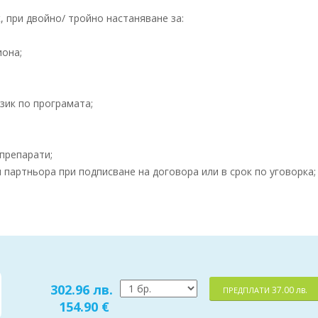
 при двойно/ тройно настаняване за:
иона;
зик по програмата;
препарати;
партньора при подписване на договора или в срок по уговорка;
302.96 лв.
37.00 лв.
ПРЕДПЛАТИ
154.90 €