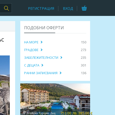
РЕГИСТРАЦИЯ
ВХОД
ПОДОБНИ ОФЕРТИ
ъс
НА МОРЕ
150
ГРАДОВЕ
273
ЗАБЕЛЕЖИТЕЛНОСТИ
235
С ДЕЦАТА
301
РАННИ ЗАПИСВАНИЯ
136
753.00 лв. 385.00 €
Егейска Турция, Дидим