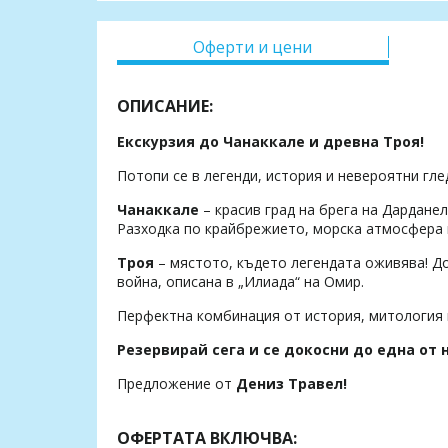
Оферти и цени
ОПИСАНИЕ:
Екскурзия до Чанаккале и древна Троя!
Потопи се в легенди, история и невероятни гл
Чанаккале
– красив град на брега на Дарданел
Разходка по крайбрежието, морска атмосфера 
Троя
– мястото, където легендата оживява! До
война, описана в „Илиада“ на Омир.
Перфектна комбинация от история, митология и
Резервирай сега и се докосни до една от
Предложение от
Дениз Травел!
ОФЕРТАТА ВКЛЮЧВА: