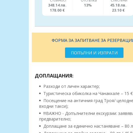
Стойност
Отстъпка
Спестени
348.14 лв.
13%
45.18 лв.
178.00 €
23.10 €
ФОРМА ЗА ЗАПИТВАНЕ ЗА РЕЗЕРВАЦИ
ПОПЪЛНИ И ИЗПРАТИ
ДОПЛАЩАНИЯ:
Разходи от личен характер;
Туристическа обиколка на Чанаккале – 15 €
Посещение на античния град Троя/ целоднев
входни такси);
!!!ВАЖНО - Допълнителни екскурзии: заявяв
предварително;
Доплащане за единично настаняване – 80 лв