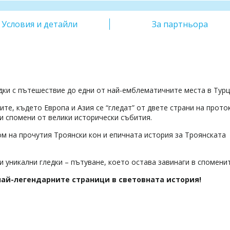
Условия и детайли
За партньора
едки с пътешествие до едни от най-емблематичните места в Турц
ите, където Европа и Азия се “гледат” от двете страни на проток
и спомени от велики исторически събития.
м на прочутия Троянски кон и епичната история за Троянската
 уникални гледки – пътуване, което остава завинаги в споменит
 най-легендарните страници в световната история!