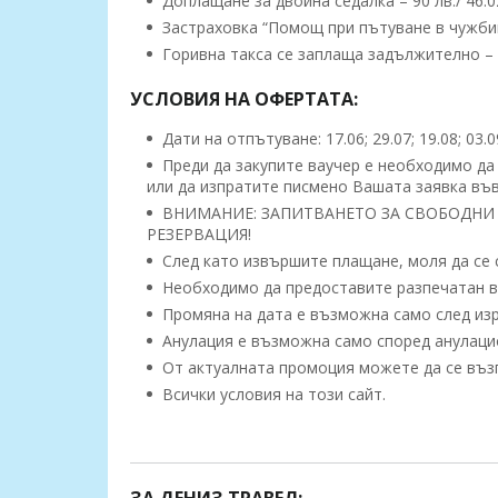
Доплащане за двойна седалка – 90 лв./ 46.02
Застраховка “Помощ при пътуване в чужбина” 
Горивна такса се заплаща задължително – 
УСЛОВИЯ НА ОФЕРТАТА:
Дати на отпътуване: 17.06; 29.07; 19.08; 03.
Преди да закупите ваучер е необходимо да 
или да изпратите писмено Вашата заявка във
ВНИМАНИЕ: ЗАПИТВАНЕТО ЗА СВОБОДНИ 
РЕЗЕРВАЦИЯ!
След като извършите плащане, моля да се с
Необходимо да предоставите разпечатан ва
Промяна на дата е възможна само след изр
Анулация е възможна само според анулацио
От актуалната промоция можете да се възп
Всички условия на този сайт.
Програма:
1 ден:
Отпътуване от София в 20:00ч от Алекс
Санкт Петербург по маршрут София – Пловдив