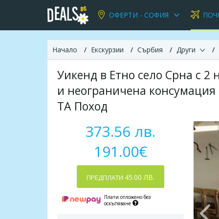
ОФЕРТИ - СОФИЯ
ПОЧ
Начало
Екскурзии
Сърбия
Други
Уикенд в Етно село Срна с 2 
и неограничена консумация 
ТА Поход
373.56 лв.
191.00€
45.00 ЛВ.
ПРЕДПЛАТИ
Плати отложено без
оскъпяване