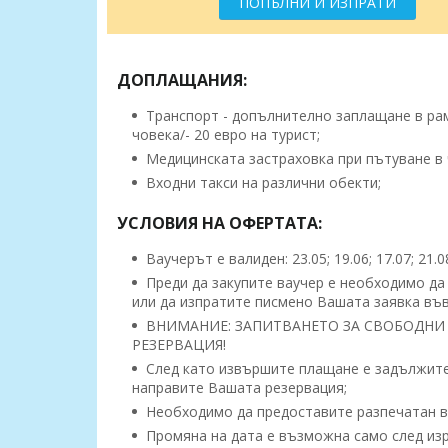
ПОПЪЛНИ И ИЗПРАТИ
ДОПЛАЩАНИЯ:
Транспорт - допълнително заплащане в рамк
човека/- 20 евро на турист;
Медицинската застраховка при пътуване в 
Входни такси на различни обекти;
УСЛОВИЯ НА ОФЕРТАТА:
Ваучерът е валиден: 23.05; 19.06; 17.07; 21.08
Преди да закупите ваучер е необходимо да
или да изпратите писмено Вашата заявка във
ВНИМАНИЕ: ЗАПИТВАНЕТО ЗА СВОБОДНИ 
РЕЗЕРВАЦИЯ!
След като извършите плащане е задължител
направите Вашата резервация;
Необходимо да предоставите разпечатан ва
Промяна на дата е възможна само след изр