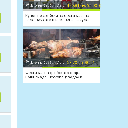
185.81 лв. 95.00 €
Източна Сърбия, Лесковац
Купон по сръбски за фестивала на
лесковачката плескавица: закуска,
вечеря, транспорт
58.70 лв. 30.01 €
Източна Сърбия, Лесковац
Фестивал на сръбската скара -
Рощилиада, Лесковац: водач и
транспорт