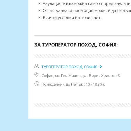
Анулация е възможна само според анулацио
От актуалната промоция можете да се възп
Всички условия на този сайт.
ДОПЪ
ЗА ТУРОПЕРАТОР ПОХОД, СОФИЯ:
Къде се намира Етно село Срна?
Етно село Срна се намира в Сърбия, в спокойн
почивки сред природата.
ТУРОПЕРАТОР ПОХОД, СОФИЯ
В колко часа е настаняването и освобождаван
София, кв. Гео Милев., ул. Борис Христов 8
Настаняване: след 15:00 ч.
Напускане: до 11:00 ч.
Понеделник до Петък : 10 - 18:30ч.
Осигурени ли са кърпи и хавлии?
Да, всички стаи разполагат с кърпи и хавлии за
Има ли асансьор в комплекса?
Не, комплексът не разполага с асансьор.
Предлагат ли се бебешки кошари или легла?