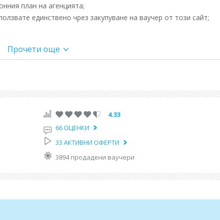
нния план на агенцията;
олзвате единствено чрез закупуване на ваучер от този сайт;
ЛНИТЕЛНА ИНФОРМАЦИЯ
Прочети още
а и живописна местност, подходяща за отдих, семейни почивки и
4.33
ето?
66 ОЦЕНКИ
33 АКТИВНИ ОФЕРТИ
3894 продадени ваучери
 гостите.