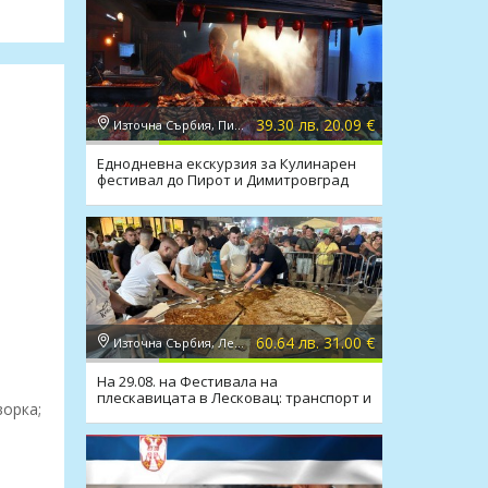
39.30 лв. 20.09 €
Източна Сърбия, Пирот
Еднодневна екскурзия за Кулинарен
фестивал до Пирот и Димитровград
60.64 лв. 31.00 €
Източна Сърбия, Лесковац
На 29.08. на Фестивала на
плескавицата в Лесковац: транспорт и
ворка;
водач