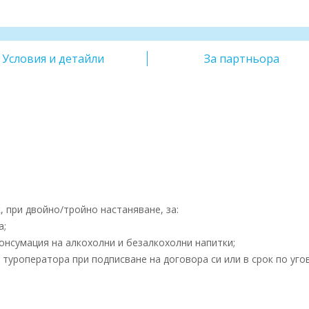
Условия и детайли
За партньора
 при двойно/тройно настаняване, за:
а;
нсумация на алкохолни и безалкохолни напитки;
туроператора при подписване на договора си или в срок по уго