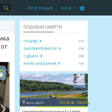
РЕГИСТРАЦИЯ
ВХОД
ПОДОБНИ ОФЕРТИ
зика
ГРАДОВЕ
272
 от
ЗАБЕЛЕЖИТЕЛНОСТИ
234
С ДЕЦАТА
300
РАННИ ЗАПИСВАНИЯ
135
293.38 лв. 150.00 €
Други, Други
Септемврийски празници в Сърбия,