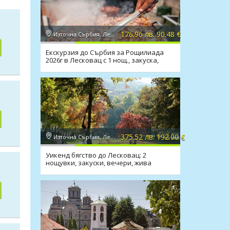
176.96 лв. 90.48 €
Източна Сърбия, Лесковац
Екскурзия до Сърбия за Рощилиада
2026г в Лесковац с 1 нощ., закуска,
вечеря, музика
375.52 лв. 192.00 €
Източна Сърбия, Лесковац
Уикенд бягство до Лесковац: 2
нощувки, закуски, вечери, жива
музика, напитки