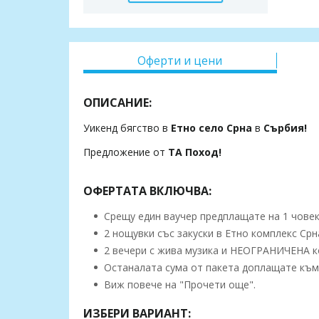
Оферти и цени
ОПИСАНИЕ:
Уикенд бягство в
Етно село Срна
в
Сърбия!
Предложение от
ТА Поход!
ОФЕРТАТА ВКЛЮЧВА:
Срещу един ваучер предплащате на 1 човек,
2 нощувки със закуски в Етно комплекс Срн
2 вечери с жива музика и НЕОГРАНИЧЕНА ко
Останалата сума от пакета доплащате към 
Виж повече на "Прочети още".
ИЗБЕРИ ВАРИАНТ: