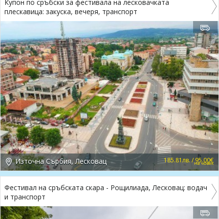
Купон по сръбски за фестивала на лесковачката
плескавица: закуска, вечеря, транспорт
185.81лв. / 95.00€
Източна Сърбия, Лесковац
на човек
Фестивал на сръбската скара - Рощилиада, Лесковац: водач
и транспорт