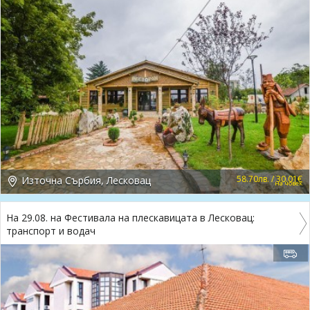
58.70лв. / 30.01€
Източна Сърбия, Лесковац
на човек
На 29.08. на Фестивала на плескавицата в Лесковац:
транспорт и водач