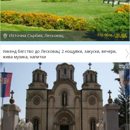
176.96лв. / 90.48€
Източна Сърбия, Лесковац
на човек
Уикенд бягство до Лесковац: 2 нощувки, закуски, вечери,
жива музика, напитки