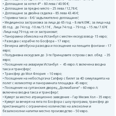
• Доплащане за хотел 4* – 80 лева / 40.90 €;
• Доплащане за предно място – 25 лева / 12,78 €;
• Доплащане за двойна седалка – 85 лева 43.46 €;
• Горивна такса – 8 €/ задължително доплащане/;
• Медицинска застраховка за лица до 65 год. – 8 лв/4.09€.; за лица над
65 год. . до 74 год. -10 лв./ 5.11€ , Лица 74 год. – 79 год. – 15 лв./ 7.67€
-Лица над 79 год. не се застраховат;
• Панорамна обиколка на Истанбул с местен екскурзовод– 15 евро;
• Разходка с корабче по Босфора – 17 eвро;
• Вечерна автобусна разходка и посещение на пеещите фонтани – 17
евро;
• Полудневна екскурзия до 3-те Принцовите острова с вкл. обяд – 35
евро;
• Посещение на аквариум Истанбул – 45 евро /с включена входна
такса и трансфер/;
• Трансфер до Мол Флория – 10 евро;
• Посещение на небостъргача Сапфир с билет за 4D симулацията на
полет с хеликоптер и панорамната площадка- 45 евро;
• Посещение на султанския дворец „Долмабахче” – 60 евро /с
включена входна такса и трансфер/;
• Куверт за местно атракционно заведение – Гар Мюзик Хол – 35 eвро;
• Куверт за вечеря на яхта по Босфора с шоу програма, трансфер до
пристанището с ограничено количество на алкохолни и
безалкохолни напитки местно производство – 50 евро.