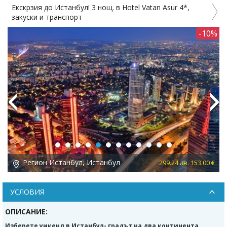
Екскрзия до Истанбул! 3 нощ. в Hotel Vatan Asur 4*,
закуски и транспорт
-10%
Previous
Next
Регион Истанбул, Истанбул
 €
299.24 лв. 153.00 €
УСЛОВИЯ
ОПИСАНИЕ:
Изберете уикенд в Истанбул- градът на два континента,