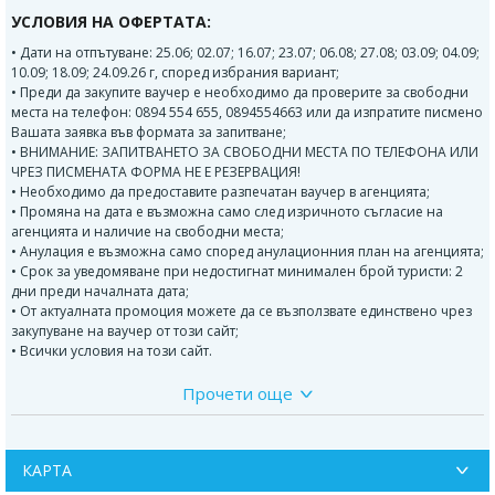
УСЛОВИЯ НА ОФЕРТАТА:
• Дати на отпътуване: 25.06; 02.07; 16.07; 23.07; 06.08; 27.08; 03.09; 04.09;
10.09; 18.09; 24.09.26 г, според избрания вариант;
• Преди да закупите ваучер е необходимо да проверите за свободни
места на телефон: 0894 554 655, 0894554663 или да изпратите писмено
Вашата заявка във формата за запитване;
• ВНИМАНИЕ: ЗАПИТВАНЕТО ЗА СВОБОДНИ МЕСТА ПО ТЕЛЕФОНА ИЛИ
ЧРЕЗ ПИСМЕНАТА ФОРМА НЕ Е РЕЗЕРВАЦИЯ!
• Необходимо да предоставите разпечатан ваучер в агенцията;
• Промяна на дата е възможна само след изричното съгласие на
агенцията и наличие на свободни места;
• Анулация е възможна само според анулационния план на агенцията;
• Срок за уведомяване при недостигнат минимален брой туристи: 2
дни преди началната дата;
• От актуалната промоция можете да се възползвате единствено чрез
закупуване на ваучер от този сайт;
• Всички условия на този сайт.
Прочети още
Програма на екскурзията:
1 ден:
София – Истанбул
София в 20.00 ч., от Мотел Ихтинан 20.30 часа, ОТ Шел Пазарджик –
КАРТА
21.00 часа, ОМВ до хотел Санк Петербулг Пловдив – 21.45 часа. Нощно