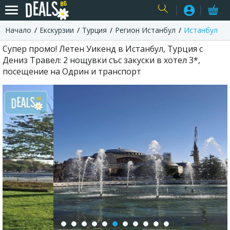
Начало
Екскурзии
Турция
Регион Истанбул
Истанбул
USER
Супер промо! Летен Уикенд в Истанбул, Турция с
Дениз Травел: 2 нощувки със закуски в хотел 3*,
посещение на Одрин и транспорт