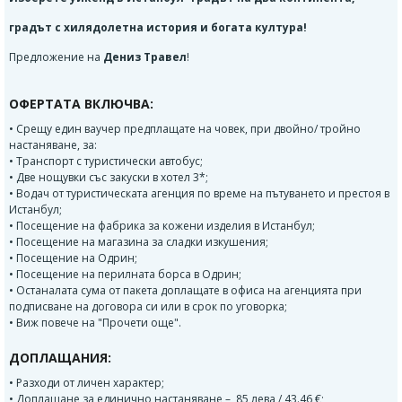
градът с хилядолетна история и богата култура!
Предложение на
Дениз Травел
!
ОФЕРТАТА ВКЛЮЧВА:
• Срещу един ваучер предплащате на човек, при двойно/ тройно
настаняване, за:
• Транспорт с туристически автобус;
• Две нощувки със закуски в хотел 3*;
• Водач от туристическата агенция по време на пътуването и престоя в
Истанбул;
• Посещение на фабрика за кожени изделия в Истанбул;
• Посещение на магазина за сладки изкушения;
• Посещение на Одрин;
• Посещение на перилната борса в Одрин;
• Останалата сума от пакета доплащате в офиса на агенцията при
подписване на договора си или в срок по уговорка;
• Виж повече на "Прочети още".
ДОПЛАЩАНИЯ:
• Разходи от личен характер;
• Доплащане за единично настаняване – 85 лева / 43.46 €;