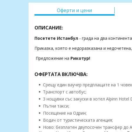
Оферти и цени
ОПИСАНИЕ:
Посетете Истанбул
-
града на два континента
Приказка, която е недоразказана и недочетена
Предложение на
Рикотур!
ОФЕРТАТА ВКЛЮЧВА:
Срещу един ваучер предплащате на 1 човек,
Транспорт с автобус;
3 нощувки със закуски в хотел Alpinn Hotel 
Пътни такси;
Посещение на Одрин;
Водач от туристическата агенция;
Ново: безплатен двупосочен трансфер до А