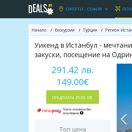
ОФЕРТИ - СОФИЯ
ПОЧ
Начало
Екскурзии
Турция
Регион Иста
Уикенд в Истанбул - мечтания
закуски, посещение на Одрин
291.42 лв.
149.00€
35.00 ЛВ.
ПРЕДПЛАТИ
Плати отложено без
оскъпяване
Топ цена