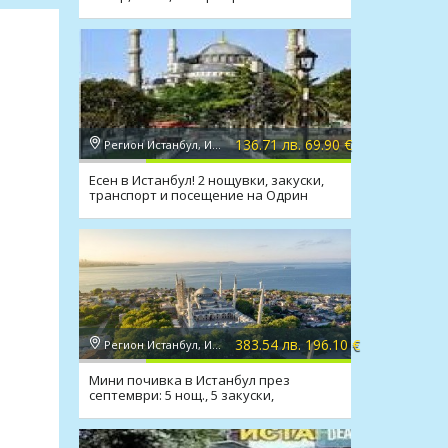
транспорт
136.71 лв. 69.90 €
Регион Истанбул, Истанбул
Есен в Истанбул! 2 нощувки, закуски,
транспорт и посещение на Одрин
383.54 лв. 196.10 €
Регион Истанбул, Истанбул
Мини почивка в Истанбул през
септември: 5 нощ., 5 закуски,
посещение на Одрин, транспорт