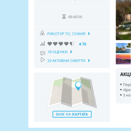
68:40:55
РИКОТУР TO, СОФИЯ
4.72
18 ОЦЕНКИ
20 АКТИВНИ ОФЕРТИ
АКЦ
Пери
Alpi
3 н