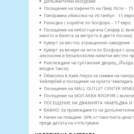
Допълнителни екскурзии:
Посещение на Кафенето на Пиер Лоти – 15 
Панорамна обиколка на Истанбул - 15 евро
Разходка с корабче по Босфора – 17 евро;
Посещение на небостъргача Сапфир (с вклю
киното и билета за метрото в двете посоки) 
Куверт за местно атракционно заведение - 
Куверт за вечеря на яхта по Босфора с шо
алкохолни и безалкохолни напитки местно пр
Разглеждане на султанския дворец „Йълдъз 
входна такса);
Обиколка в Азия /пауза за снимки на панор
Бейлярбей и посещение на кулата Чамладжъ (б
Посещение на MALL OUTLET CENTER VENEZIA
Посещение на МОЛ АКВА ФЛОРИЯ с включен 
ПОСЕЩЕНИЕ НА ДЖАМИЯТА ЧАМЛЪДЖА И МО
ВАЖНО: За провеждането на допълнителните
Начин на плащане: 30% от пакетната цена п
преди датата на отпътуване.