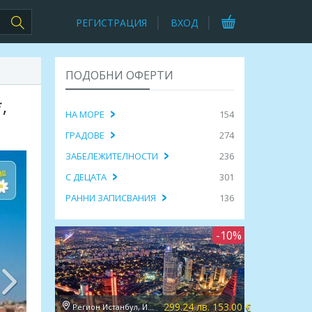
РЕГИСТРАЦИЯ
ВХОД
ПОДОБНИ ОФЕРТИ
,
НА МОРЕ
154
ГРАДОВЕ
274
ЗАБЕЛЕЖИТЕЛНОСТИ
236
С ДЕЦАТА
301
РАННИ ЗАПИСВАНИЯ
136
-10%
299.24 лв. 153.00 €
Регион Истанбул, Истанбул