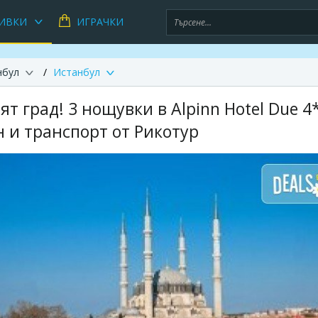
ИВКИ
ИГРАЧКИ
нбул
Истанбул
т град! 3 нощувки в Alpinn Hotel Due 4*
 и транспорт от Рикотур