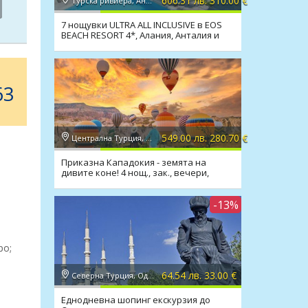
606.31 лв. 310.00 €
Турска ривиера, Анталия
7 нощувки ULTRA ALL INCLUSIVE в EOS
BEACH RESORT 4*, Алания, Анталия и
транспорт
63
549.00 лв. 280.70 €
Централна Турция, Кападокия
Приказна Кападокия - земята на
дивите коне! 4 нощ., зак., вечери,
транспорт
-13%
ро;
64.54 лв. 33.00 €
Северна Турция, Одрин
Еднодневна шопинг екскурзия до