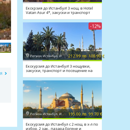
Екскрзия до Истанбул! 3 нощ. в Hotel
Vatan Asur 4*, закуски и транспорт
-12%
212.99 лв. 108.90 €
Регион Истанбул, Истанбул
Екскурзия до Истанбул! 3 нощувки,
закуски, транспорт и посещение на
ИЯ
Одрин
195.00 лв. 99.70 €
Регион Истанбул, Истанбул
Екскурзия до Истанбул с 2 нощ. в х-л по
избор, 2 зак., пазара Ергене и