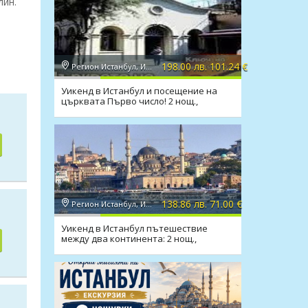
лин.
198.00 лв. 101.24 €
Регион Истанбул, Истанбул
Уикенд в Истанбул и посещение на
църквата Първо число! 2 нощ.,
закуски, транспорт
138.86 лв. 71.00 €
Регион Истанбул, Истанбул
Уикенд в Истанбул пътешествие
между два континента: 2 нощ.,
закуски, посещение на Одрин