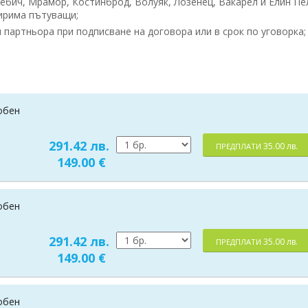
ебич, Мрамор, Костинброд, Волуяк, Лозенец, Вакарел и Елин Пе
ирима пътуващи;
партньора при подписване на договора или в срок по уговорка;
добен
291.42 лв.
35.00 лв.
ПРЕДПЛАТИ
149.00 €
добен
291.42 лв.
35.00 лв.
ПРЕДПЛАТИ
149.00 €
добен