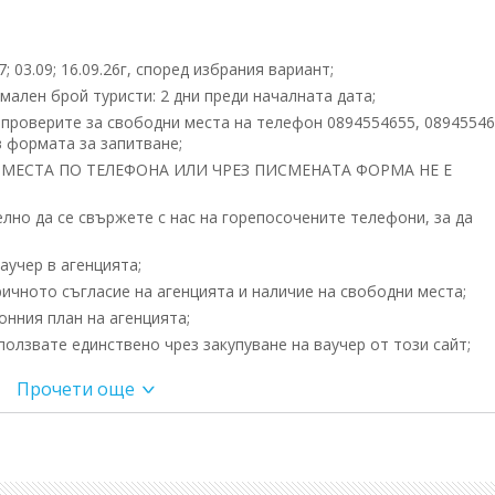
7; 03.09; 16.09.26г, според избрания вариант;
ален брой туристи: 2 дни преди началната дата;
 проверите за свободни места на телефон 0894554655, 08945546
 формата за запитване;
МЕСТА ПО ТЕЛЕФОНА ИЛИ ЧРЕЗ ПИСМЕНАТА ФОРМА НЕ Е
но да се свържете с нас на горепосочените телефони, за да
учер в агенцията;
ичното съгласие на агенцията и наличие на свободни места;
нния план на агенцията;
олзвате единствено чрез закупуване на ваучер от този сайт;
ебен – чудо за очите. Иван Вазов
Прочети още
ици, където са минавали римляни, византийци, кръстоносци,
 надникнете в суултанския харем, да се ппазарите на Капалъ Ч
чен Виаленд. Можете да се изгубите в историята му, но и
да предложи.