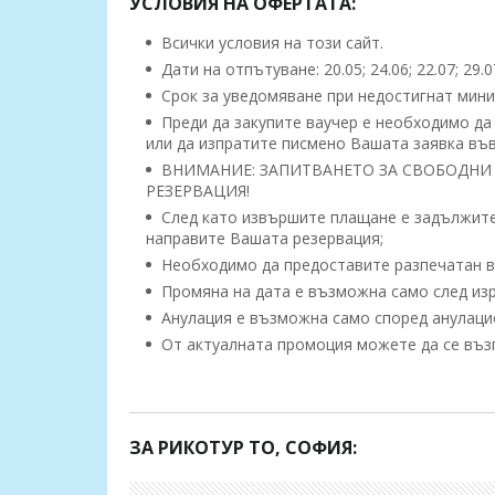
УСЛОВИЯ НА ОФЕРТАТА:
Всички условия на този сайт.
Дати на отпътуване: 20.05; 24.06; 22.07; 29.0
Срок за уведомяване при недостигнат миним
Преди да закупите ваучер е необходимо да
или да изпратите писмено Вашата заявка във
ВНИМАНИЕ: ЗАПИТВАНЕТО ЗА СВОБОДНИ 
РЕЗЕРВАЦИЯ!
След като извършите плащане е задължител
направите Вашата резервация;
Необходимо да предоставите разпечатан ва
Промяна на дата е възможна само след изр
Анулация е възможна само според анулацио
От актуалната промоция можете да се възп
Има градове по-хубави, но няма така вълш
В него можете да се разхождате по същите уул
еничари, да се възхищщавате нна джамийте, да
ЗА РИКОТУР TO, СОФИЯ:
или да посетите Истанбулският Дисниленд наре
съвременният магаполис Истанбул, има какво 