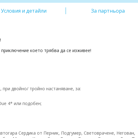
Условия и детайли
За партньора
!
, приключение което трябва да се изживее!
 при двойно/ тройно настаняване, за:
Due 4* или подобен;
втогара Сердика от Перник, Подгумер, Световрачене, Негован,