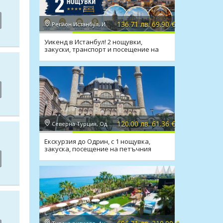
136.71 лв. 69.90 €
Регион Истанбул, Истанбул
Уикенд в Истанбул! 2 нощувки,
закуски, транспорт и посещение на
Одрин
120.00 лв. 61.36 €
Северна Турция, Одрин
Екскурзия до Одрин, с 1 нощувка,
закуска, посещение на петъчния
пазар