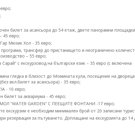
евро;
;
чен билет за асансьора до 54 етаж, двете панорамни площадки
– 45 евро;
Гар Мюзик Хол - 35 eвро;
у програма, трансфер до пристанището и неограничено количест
оизводство – 55 евро;
Сарай” с екскурзовод на български език – 35 евро (с включена
амна гледка в близост до Момината кула, посещение на двореца
ез вкл.билет за асансьора) - 35 евро;
 - 10 евро;
билет за аквариума - 45 евро;
Л “WATER GARDEN” С ПЕЕЩИТЕ ФОНТАНИ -17 евро;
 екскурзии е необходим минимален брой от 20 записани турис
ри резервация за пътуването. Доплащане на екскурзията до 14 