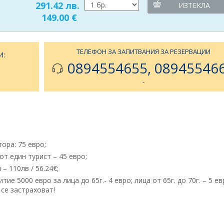
291.42 лв.
ИЗТЕКЛА
149.00 €
ТЕЛЕФОН ЗА ЗАПИТВАНИЯ ЗА РЕЗЕРВАЦИИ
И:
0894554655, 08945546
-
ора: 75 евро;
т един турист – 45 евро;
– 110лв / 56.24€;
е 5000 евро за лица до 65г.- 4 евро; лица от 65г. до 70г. – 5 ев
е се застраховат!