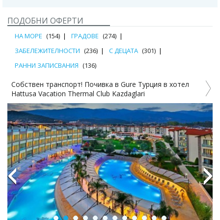
ПОДОБНИ ОФЕРТИ
НА МОРЕ
(154)
ГРАДОВЕ
(274)
ЗАБЕЛЕЖИТЕЛНОСТИ
(236)
С ДЕЦАТА
(301)
РАННИ ЗАПИСВАНИЯ
(136)
ция в хотел
Открийте очарованието на Черноморска Турц
нощ., закуски и транспорт
Previous
Next