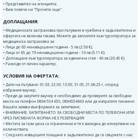
• Представител на агенцията;
• Виж повече на "Прочети още".
ДОПЛАЩАНИЯ:
• Медицинската застраховка при пътуване в чужбина е задължителна и
офертата не включва такава. Можете да заплатите към туроператора за
медицинска застраховка за:
• Лица до 65 ненавършени години - 5 лв (2.56 €);
• Лица от 65 до 79 ненавършени години - 10 лв (5.11 €);
• Доплащане към туроператора за единична стая - 40 лв (20.45 €);
• Разходи от личен характер.
УСЛОВИЯ НА ОФЕРТАТА:
• Дати на пътуване: 01.03; 22.03; 10.05; 31.05; 21.06.25 г, според
избрания ваучер;
• Преди да закупите ваучер е необходимо да проверите за свободни
места на телефон 0894 554 655, 0894554663 или да изпратите писмено
Вашата заявка във формата за запитване;
• ВНИМАНИЕ: ЗАПИТВАНЕТО ЗА СВОБОДНИ МЕСТА ПО ТЕЛЕФОНА ИЛИ
ЧРЕЗ ПИСМЕНАТА ФОРМА НЕ Е РЕЗЕРВАЦИЯ!
• Местата за тази цена са ограничени и тя е валидна до изчерпване на
количествата;
• След като извършите плащане е задължително да се свържете с нас