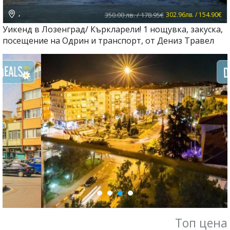
,
350.00 лв. / 178.95€
302.96лв. / 154.90€
Уикенд в Лозенград/ Къркларели! 1 нощувка, закуска,
посещение на Одрин и транспорт, от Дениз Травел
Топ цена