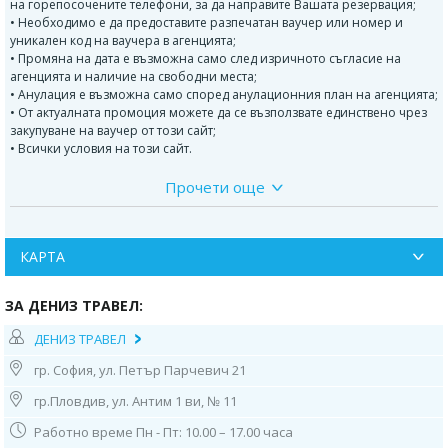
на горепосочените телефони, за да направите Вашата резервация;
• Необходимо е да предоставите разпечатан ваучер или номер и
уникален код на ваучера в агенцията;
• Промяна на дата е възможна само след изричното съгласие на
агенцията и наличие на свободни места;
• Анулация е възможна само според анулационния план на агенцията;
• От актуалната промоция можете да се възползвате единствено чрез
закупуване на ваучер от този сайт;
• Всички условия на този сайт.
Прочети още
Програма:
1-ВИ ДЕН:
ОТПЪТУВАНЕ ОТ СОФИЯ В 00:30Ч ОТ
АЛЕКСАНДЪР НЕВСКИ, ОТ МОТЕЛ ИХТИМАН В 01:00Ч, ОТ
КАРТА
SHELL ПАЗАРДЖИК В 01:30Ч И ОТ ПЛОВДИВ В 02:00Ч ОТ
OMV ДО ХОТЕЛ САНКТ ПЕТЕРБУРГ. ПЪТУВАНЕ ПО МАРШРУТ
СОФИЯ – ПЛОВДИВ – КАПИТАН АНДРЕЕВО/КАПЪКУЛЕ.
ЗА ДЕНИЗ ТРАВЕЛ:
КРАТКА ПОЧИВКА. ОТПЪТУВАНЕ ЗА ЛОЗЕНГРАД И
СВОБОДНО ВРЕМЕ ЗА ПАЗАР. НАСТАНЯВАНЕ В ХОТЕЛА.
ДЕНИЗ ТРАВЕЛ
ВРЕМЕ Е ДА ОПИТАМЕ ПРОЧУТИТЕ ЛОЗЕНГРАДСКИ
гр. София, ул. Петър Парчевич 21
КЮФТЕТА, БИРА ЕФЕС ИЛИ АЙРЯН! ПОКУПКАТА НА
БАКЛАВА, ЛОКУМ, ТУРСКИ СЛАДКИ, ЯДКИ И ДРУГИ НА
гр.Пловдив, ул. Антим 1 ви, № 11
ИЗГОДНА ЦЕНА Е НЕИЗБЕЖНА. НОЩУВКА.
Работно време Пн - Пт: 10.00 – 17.00 часа
2-РИ ДЕН:
ЗАКУСКА. ОСВОБОЖДАВАНЕ НА ХОТЕЛА.