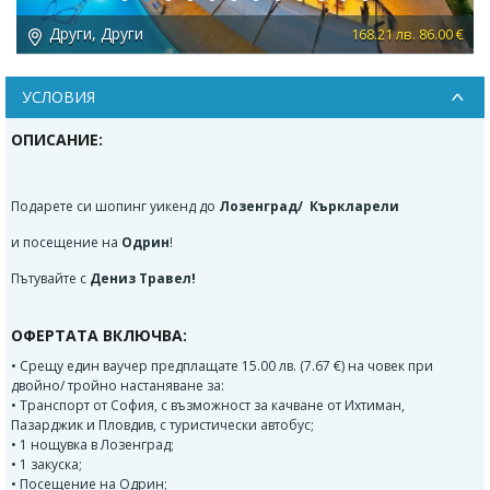
Други, Други
168.21 лв. 86.00 €
389.
УСЛОВИЯ
ОПИСАНИЕ:
Подарете си шопинг уикенд до
Лозенград/ Къркларели
и посещение на
Одрин
!
Пътувайте с
Дениз Травел!
ОФЕРТАТА ВКЛЮЧВА:
• Срещу един ваучер предплащате 15.00 лв. (7.67 €) на човек при
двойно/ тройно настаняване за:
• Транспорт от София, с възможност за качване от Ихтиман,
Пазарджик и Пловдив, с туристически автобус;
• 1 нощувка в Лозенград;
• 1 закуска;
• Посещение на Одрин;