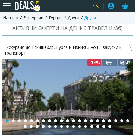
Начало
Екскурзии
Турция
Други
Други
USER
АКТИВНИ ОФЕРТИ НА ДЕНИЗ ТРАВЕЛ (
1
/
36
)
Екскурзия до Ескишехир, Бурса и Изник! 3 нощ., закуски и
транспорт
-13%
43