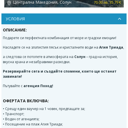
кедония, Солун
Централна Македо
70.00 лв. 35.79 €
УСЛОВИЯ
ОПИСАНИЕ:
Подарете си перфектната комбинация от море и градски емоции!
Насладете се на златистия пясък и кристалните води на
Агия Триада
,
а след това се потопете в атмосферата на
Солун
– град на история,
вкусна храна и незабравими разходки.
Резервирайте сега и създайте спомени, които ще останат
завинаги!
Пътувайте с
агенция Поход!
ОФЕРТАТА ВКЛЮЧВА:
• Срещу един ваучер на 1 човек, предпащате за;
• Транспорт;
• Водач от агенцията;
• Посещение на плаж Агия Триада;