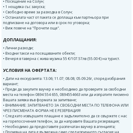
• Посещение на Солун;
• 1 нощувка със закуска;
• Свободно време за разходка в Солун;
• Останалата част от пакета се доплаща към партньора при
подписване на договора или в срок по уговорка;
• Виж повече на "Прочети още".
ДОПЛАЩАНИЯ:
• Лични разходи;
• Входни такси на посещаваните обекти;
• Вечеря в таверна с жива музика 55 €/107.57лв (55.00 €) на турист.
УСЛОВИЯ НА ОФЕРТАТА:
• Дати на екскурзията: 13.06; 11.07; 08.08; 05.09.26г, според избрания
вариант;
• Преди да закупите ваучер е необходимо да проверите за свободни
места на телефон 0894 554 655, 0894554663 или да изпратите писмено
Вашата заявка във формата за запитване;
• ВНИМАНИЕ: ЗАПИТВАНЕТО ЗА СВОБОДНИ МЕСТА ПО ТЕЛЕФОНА ИЛИ
ЧРЕЗ ПИСМЕНАТА ФОРМА НЕ Е РЕЗЕРВАЦИЯ!
• След като извършите плащане е задължително да се свържете с нас
на горепосочения телефон, за да направите Вашата резервация;
• Необходимо да предоставите разпечатан ваучер в агенцията;
• Промяна на дата е възможна само след изричното съгласие на