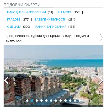
ПОДОБНИ ОФЕРТИ
ЕДНОДНЕВНИ ЕКСКУРЗИИ
(61)
НА МОРЕ
(153)
ГРАДОВЕ
(272)
ЗАБЕЛЕЖИТЕЛНОСТИ
(234)
С ДЕЦАТА
(300)
РАННИ ЗАПИСВАНИЯ
(135)
рзия до Гърция - Солун с водач и
Круиз Миконос, Санто
Кушадасъ! 7 нощ. INC
Previous
Next