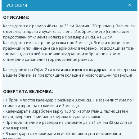
УСЛОВИЯ
ОПИСАНИЕ:
Календарът е с размер 48 см. на 33 см. Хартия 130 гр. гланц. Завършен
с метална спирала и кукичка за стена. Изображението (снимка или
предоставен от клиента колаж) е с размери 31 см. на 32 см.
Календарът има 4 страници всяка с по 3 месеца. Всички официални
празници и почивни дни са маркирани в червено. Подходящи за този
тип календар са пейзажни или квадратни изображения, които
оптимално да запълнят горепосочения размер.
Календарите на Офис 2 са
отлична идея за подарък
- изненада към
Вашите близки за предстоящите коледни и новогодишни празници!
ОФЕРТАТА ВКЛЮЧВА:
• 1 брой 4 листов календар с размери 33х48 см. На всеки лист има по 1
снимка изпратена от клиента и 3 месеца;
• Календарът е изработен върху 130 гр. хартия гланц, пълноцветен
печат, закрепен с метална спирала и кука за окачване;
• Препоръчително е размера на снимките да е 31 см. на 32 см или се
оразмеряват;
• В календара са маркирани всички почивни дни и официални