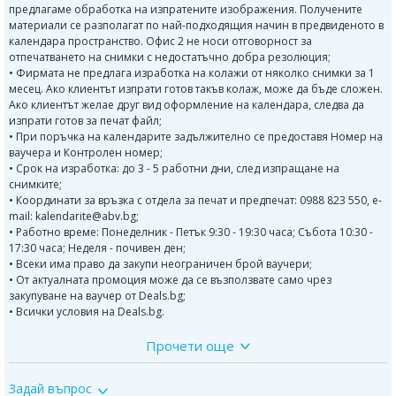
предлагаме обработка на изпратените изображения. Получените
материали се разполагат по най-подходящия начин в предвиденото в
календара пространство. Офис 2 не носи отговорност за
отпечатването на снимки с недостатъчно добра резолюция;
• Фирмата не предлага изработка на колажи от няколко снимки за 1
месец. Ако клиентът изпрати готов такъв колаж, може да бъде сложен.
Ако клиентът желае друг вид оформление на календара, следва да
изпрати готов за печат файл;
• При поръчка на календарите задължително се предоставя Номер на
ваучера и Контролен номер;
• Срок на изработка: до 3 - 5 работни дни, след изпращане на
снимките;
• Координати за връзка с отдела за печат и предпечат: 0988 823 550, е-
mail: kalendarite@abv.bg;
• Работно време: Понеделник - Петък 9:30 - 19:30 часа; Събота 10:30 -
17:30 часа; Неделя - почивен ден;
• Всеки има право да закупи неограничен брой ваучери;
• От актуалната промоция може да се възползвате само чрез
закупуване на ваучер от Deals.bg;
• Всички условия на Deals.bg.
Прочети още
Офис2.БГ ЕООД
е иновативна компания с богат опит в
Задай въпрос
професионалния печат. Изпълняват множество поръчки за