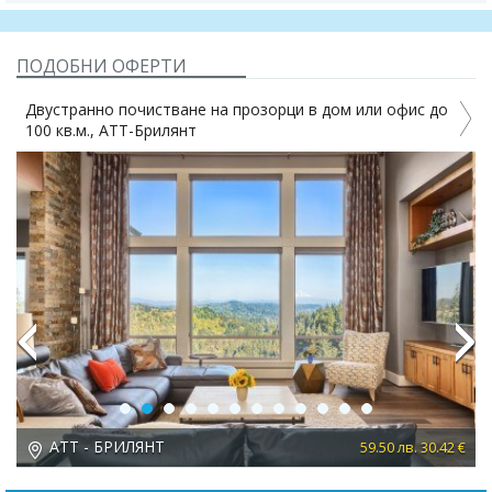
ПОДОБНИ ОФЕРТИ
Двустранно почистване на прозорци в дом или офис до
100 кв.м., АТТ-Брилянт
Previous
Next
АТТ - БРИЛЯНТ
 €
59.50 лв. 30.42 €