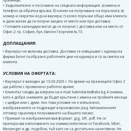
празници;
• Задължително е посочване на следната информация: а) имена и
телефон за обратна връзка; б) начин на получаване на поръчката; в)
номер и секретен код на ваучера; г) колко поръчки общо има клиента
и дали желае да ги получи заедно от място или при доставка;
• Готовите календари могат да се получат с доставка или на място от
Офис 2: гр. София, бул. Евлоги Георгиев № 73.
ДОПЛАЩАНИЯ:
• Ваучерът не включва доставка. Доставки се извършват с куриерска
фирма Еконт съобразно работните дни на куриера и са за сметка на
клиента.
УСЛОВИЯ НА ОФЕРТАТА:
• Ваучерът е валиден до 10.03.2025 г. По време на празниците Офис 2
ще работи с променено работно време;
• Клиентът следва да изпрати на e-mail: kalendarite@abv.bg 4 снимки,
като е добре снимките да бъдат кръстени с имена на тройките месеци
- с цифри или с думи. Ако това условие не е изпълнено,
изображенията се подреждат в произволен ред. Автоматичният
отговор гарантира получаването на Вашето писмо;
• Приемат се изображения във формат: .jpg, .tiff, .pdf. Не се
препоръчва използването на снимки изтеглени от Facebook, Viber,
Messenger и др. подобни, тъй като не са достатъчно качествени. Не