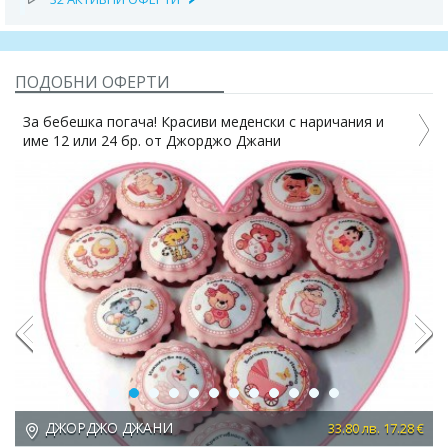
ПОДОБНИ ОФЕРТИ
За бебешка погача! Красиви меденски с наричания и
име 12 или 24 бр. от Джорджо Джани
4%
Previous
Next
ДЖОРДЖО ДЖАНИ
 €
33.80 лв. 17.28 €