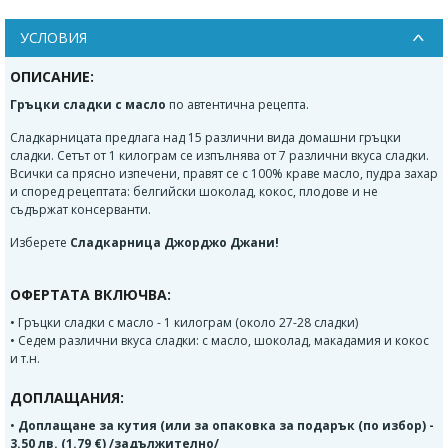
УСЛОВИЯ
ОПИСАНИЕ:
Гръцки сладки с масло
по автентична рецепта.
Сладкарницата предлага над 15 различни вида домашни гръцки
сладки. Сетът от 1 килограм се изпълнява от 7 различни вкуса сладки.
Всички са прясно изпечени, правят се с 100% краве масло, пудра захар
и според рецептата: белгийски шоколад, кокос, плодове и не
съдържат консерванти.
Изберете
Сладкарница Джорджо Джани!
ОФЕРТАТА ВКЛЮЧВА:
• Гръцки сладки с масло - 1 килограм (около 27-28 сладки)
• Седем различни вкуса сладки: с масло, шоколад, макадамия и кокос
и т.н.
ДОПЛАЩАНИЯ:
•
Доплащане за кутия (или за опаковка за подарък (по избор) -
3.50 лв. (1.79 €) /задължително/