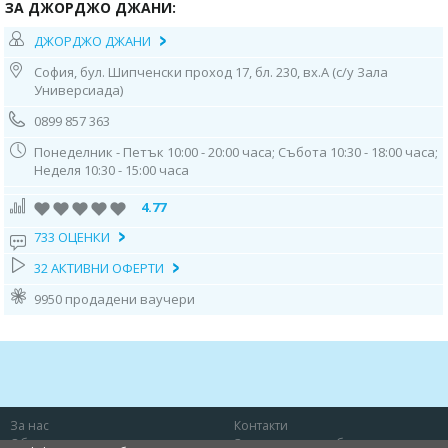
ЗА ДЖОРДЖО ДЖАНИ:
празнични торти с фото декорация и с ръчно моделирана декорация,
специални детски 3D торти със захарна декорация и сладоледени
ДЖОРДЖО ДЖАНИ
торти.
София, бул. Шипченски проход 17, бл. 230, вх.А (с/у Зала
* * *
Универсиада)
ВАЖНО!
0899 857 363
Може да се възползвате от актуалната промоция само чрез закупуване
на ваучер от Deals.bg. Неизползван в срок ваучер се счита за
Понеделник - Петък 10:00 - 20:00 часа; Събота 10:30 - 18:00 часа;
невалиден и сумата по него не се възстановява!
Неделя 10:30 - 15:00 часа
4.77
733 ОЦЕНКИ
32 АКТИВНИ ОФЕРТИ
9950 продадени ваучери
За нас
Контакти
Общи условия
Защита на потребителя