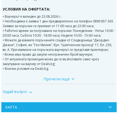
УСЛОВИЯ НА ОФЕРТАТА:
• Ваучерът е валиден до 23.08.2026 г.;
• Необходима е заявка 1 ден предварително на телефон 0899 857 363.
Заявки за поръчки се приемат от 11:00 часа до 22:00 часа;
• Работно време за получаване на поръчки: Понеделник - Петък 10:00 -
20:00 часа; Събота 10:30 - 18:00 часа; Неделя 10:30 - 15:00 часа;
• Можете да вземете поръчаните сладки от Сладкарница “Джорджо
Джани”, София, жк "Гео Милев", бул. "Шипченски проход" 17, бл. 230,
вх. А. При взимане на поръчката ваучерът се представя принтиран;
• Всеки има право да закупи неограничен брой ваучери;
• От актуалната промоция може да се възползвате само чрез
закупуване на ваучер от Deals.bg;
• Всички условия на Deals.bg.
Прочети още
Джорджо Джани
е сладкарница с дългогодишни традиции в
италианското сладкарство, представено в София. Изградена е с много
вкус и с усет към всеки продукт, като непрестанно радва своите малки
Задай въпрос
и големи клиенти и ценители на вкусните торти. Сладкарницата
произвежда и продава продукти изцяло собствено производство,
като се стеми да обогатява своя асортимент от сладкарски изделия.
КАРТА
Винаги е пълна с нови идеи и рецепти и специално отношение към
визията на предлаганите артикули. Сладкарница Джорджо Джани
предлага на своите клиенти богат асортимент от сватбени и