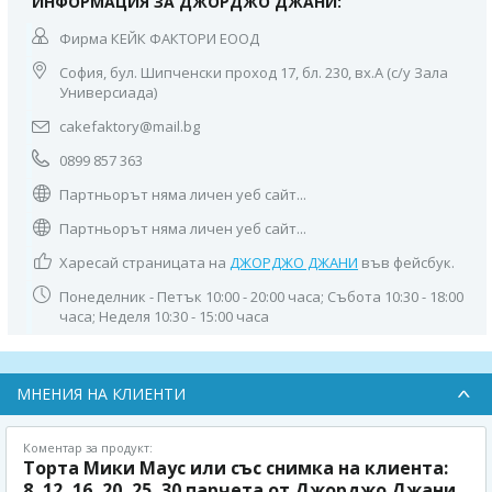
ИНФОРМАЦИЯ ЗА ДЖОРДЖО ДЖАНИ:
Фирма КЕЙК ФАКТОРИ ЕООД
София, бул. Шипченски проход 17, бл. 230, вх.А (с/у Зала
Универсиада)
cakefaktory@mail.bg
0899 857 363
Партньорът няма личен уеб сайт...
Партньорът няма личен уеб сайт...
Харесай страницата на
ДЖОРДЖО ДЖАНИ
във фейсбук.
Понеделник - Петък 10:00 - 20:00 часа; Събота 10:30 - 18:00
часа; Неделя 10:30 - 15:00 часа
МНЕНИЯ НА КЛИЕНТИ
Коментар за продукт:
Торта Мики Маус или със снимка на клиента:
8, 12, 16, 20, 25, 30 парчета от Джорджо Джани