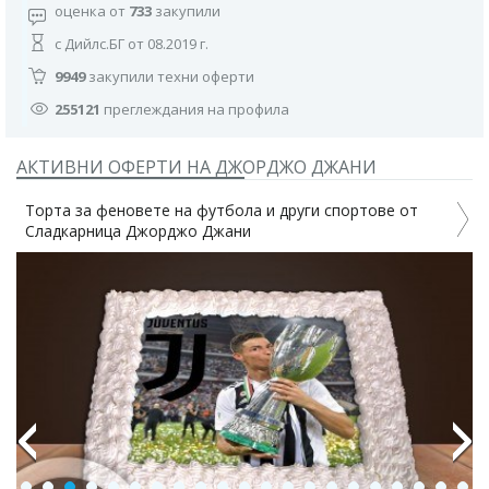
оценка от
733
закупили
с Дийлс.БГ от 08.2019 г.
9949
закупили техни оферти
255121
преглеждания на профила
АКТИВНИ ОФЕРТИ НА ДЖОРДЖО ДЖАНИ
Торта за феновете на футбола и други спортове от
Сладкарница Джорджо Джани