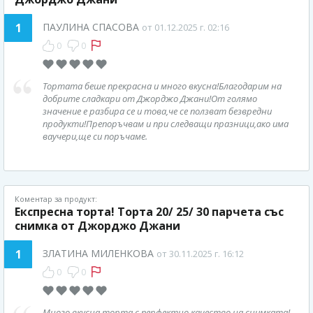
1
ПАУЛИНА СПАСОВА
от 01.12.2025 г. 02:16
0
0
Тортата беше прекрасна и много вкусна!Благодарим на
добрите сладкари от Джорджо Джани!От голямо
значение е разбира се и това,че се ползват безвредни
продукти!Препоръчвам и при следващи празници,ако има
ваучери,ще си поръчаме.
Коментар за продукт:
Експресна торта! Торта 20/ 25/ 30 парчета със
снимка от Джорджо Джани
1
ЗЛАТИНА МИЛЕНКОВА
от 30.11.2025 г. 16:12
0
0
Много вкусна торта с перфектно качество на снимката!