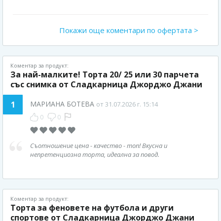
Покажи още коментари по офертата >
Коментар за продукт:
За най-малките! Торта 20/ 25 или 30 парчета
със снимка от Сладкарница Джорджо Джани
1
МАРИАНА БОТЕВА
от 31.07.2026 г. 15:14
0
0
Съотношение цена - качество - топ! Вкусна и
непретенциозна торта, идеална за повод.
Коментар за продукт:
Торта за феновете на футбола и други
спортове от Сладкарница Джорджо Джани