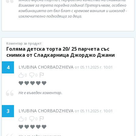
Взимаме за трета поредна година! Препоръчвам, особено
комбинацията от бял блат с кремове ванилия и шоколад -
изключително подходяща за деца.
Коментар за продукт:
Голяма детска торта 20/ 25 парчета със
снимка от Сладкарница Джорджо Джани
4
LYUBINA CHORBADZHIEVA
от 05.11.2025 г. 10:01
0
0
Не е въведен коментар.
3
LYUBINA CHORBADZHIEVA
от 05.11.2025 г. 10:01
0
0