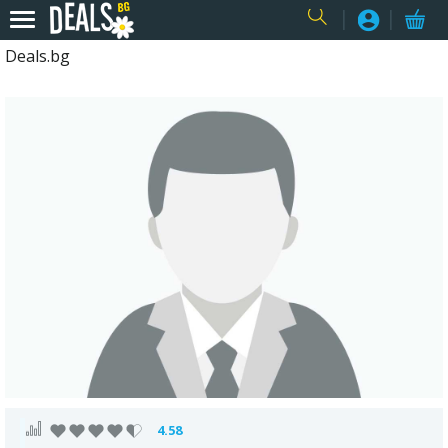
Deals.bg
USER
4.58