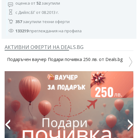
оценка от
52
закупили
с Дийлс.БГ от 08.2013 г.
357
закупили техни оферти
133219
преглеждания на профила
АКТИВНИ ОФЕРТИ НА DEALS.BG
Подаръчен ваучер Подари почивка 250 лв. от Deals.bg