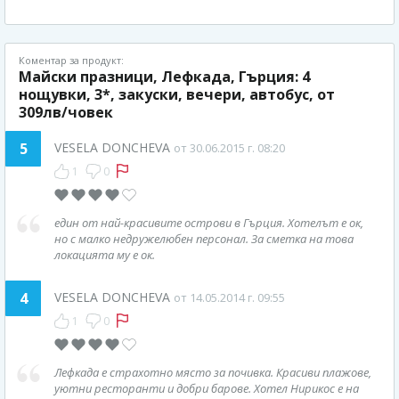
Коментар за продукт:
Майски празници, Лефкада, Гърция: 4
нощувки, 3*, закуски, вечери, автобус, от
309лв/човек
5
VESELA DONCHEVA
от 30.06.2015 г. 08:20
1
0
един от най-красивите острови в Гърция. Хотелът е ок,
но с малко недружелюбен персонал. За сметка на това
локацията му е ок.
4
VESELA DONCHEVA
от 14.05.2014 г. 09:55
1
0
Лефкада е страхотно място за почивка. Красиви плажове,
уютни ресторанти и добри барове. Хотел Нирикос е на