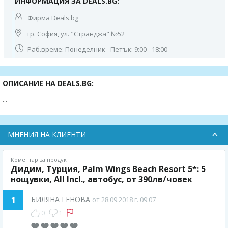
ИНФОРМАЦИЯ ЗА DEALS.BG:
Фирма Deals.bg
гр. София, ул. "Странджа" №52
Раб.време: Понеделник - Петък: 9:00 - 18:00
ОПИСАНИЕ НА DEALS.BG:
...
МНЕНИЯ НА КЛИЕНТИ
Коментар за продукт:
Дидим, Турция, Palm Wings Beach Resort 5*: 5
нощувки, All Incl., автобус, от 390лв/човек
1
БИЛЯНА ГЕНОВА
от 28.09.2018 г. 09:07
0
1