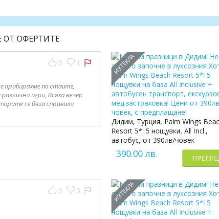
Е ОТ ОФЕРТИТЕ
ИЗТЕКЛА
0
1
се прибирахме по стаите,
различни игри, Всяка вечер
торите се бяха справили
Дидим, Турция, Palm Wings Bea
Resort 5*: 5 нощувки, All Incl.,
автобус, от 390лв/човек
390.00 лв.
ПРЕГЛЕ
ИЗТЕКЛА
0
0