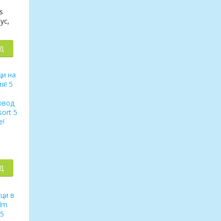
s
ус,
Д
Д