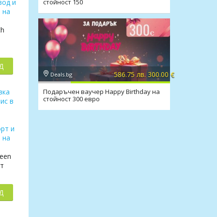
стойност 150
ch
Д
586.75 лв. 300.00 €
Deals.bg
Подаръчен ваучер Happy Birthday на
стойност 300 евро
reen
от
Д