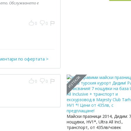
щето. Обслужването е
0
0
ментари по офертата >
ИЗТЕКЛА
0
0
Майски празници 2014, Дидим: 
нощувки, HV1*, Ultra All Incl.,
транспорт, от 435лв/човек