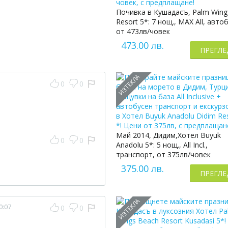
Почивка в Кушадасъ, Palm Wing
Resort 5*: 7 нощ., MAX All, автоб
от 473лв/човек
473.00 лв.
ПРЕГЛЕ
ИЗТЕКЛА
0
0
Май 2014, Дидим,Хотел Buyuk
0
0
Anadolu 5*: 5 нощ., All Incl.,
транспорт, от 375лв/човек
375.00 лв.
ПРЕГЛЕ
ИЗТЕКЛА
0:07
0
0