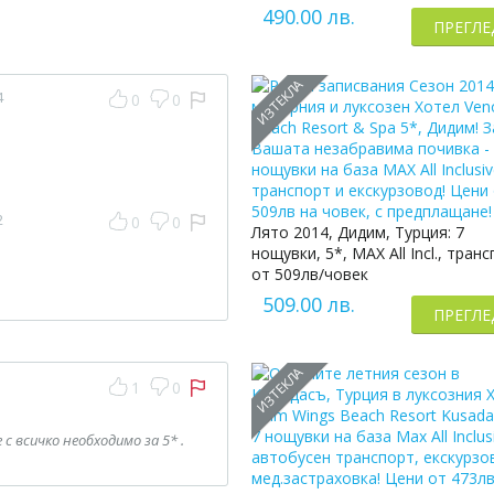
490.00 лв.
ПРЕГЛЕ
ИЗТЕКЛА
4
0
0
2
0
0
Лято 2014, Дидим, Турция: 7
нощувки, 5*, MAX All Incl., тран
от 509лв/човек
509.00 лв.
ПРЕГЛЕ
ИЗТЕКЛА
1
0
 всичко необходимо за 5* .