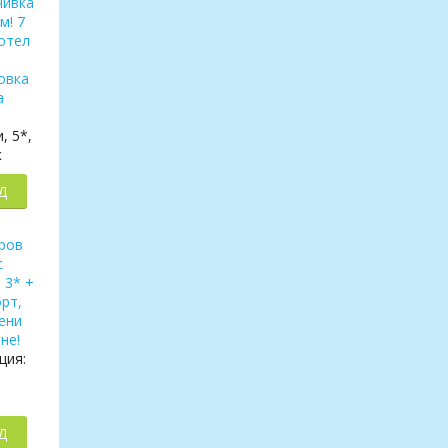
, 5*,
к
Д
ция:
Д