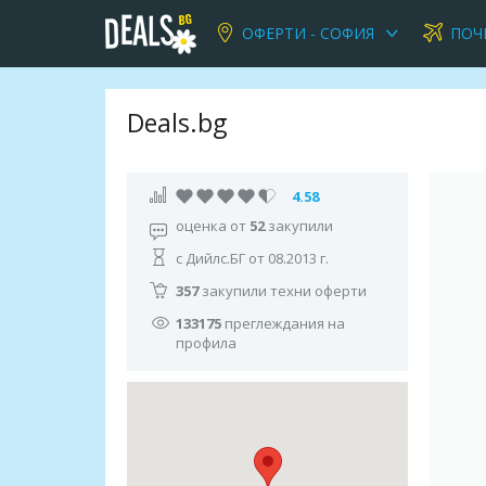
ОФЕРТИ - СОФИЯ
ПОЧ
Deals.bg
4.58
оценка от
52
закупили
с Дийлс.БГ от 08.2013 г.
357
закупили техни оферти
133175
преглеждания на
профила