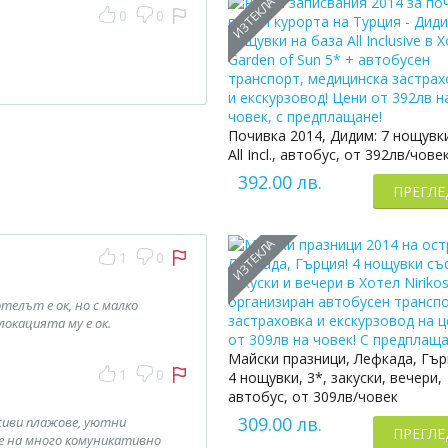
ИЗТЕКЛА
0
0
Почивка 2014, Дидим: 7 нощувки
All Incl., автобус, от 392лв/чове
392.00 лв.
ПРЕГЛЕ
ИЗТЕКЛА
1
0
телът е ок, но с малко
окацията му е ок.
Майски празници, Лефкада, Гър
1
0
4 нощувки, 3*, закуски, вечери,
автобус, от 309лв/човек
309.00 лв.
сиви плажове, уютни
ПРЕГЛЕ
 е на много комуникативно