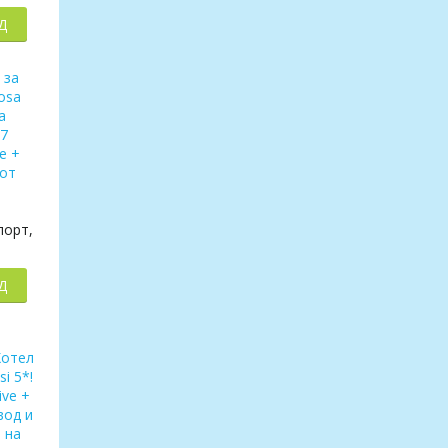
Д
спорт,
Д