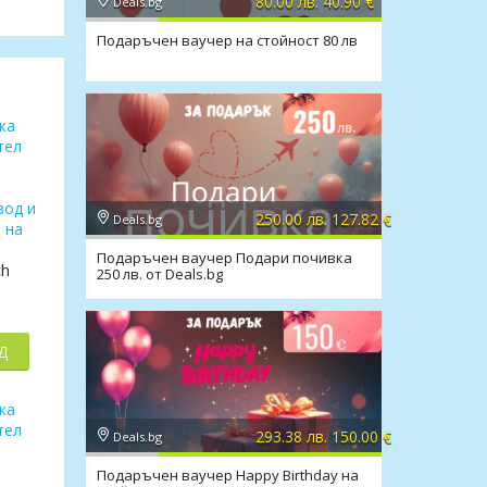
80.00 лв. 40.90 €
Deals.bg
Подаръчен ваучер на стойност 80 лв
250.00 лв. 127.82 €
Deals.bg
Подаръчен ваучер Подари почивка
ch
250 лв. от Deals.bg
Д
293.38 лв. 150.00 €
Deals.bg
Подаръчен ваучер Happy Birthday на