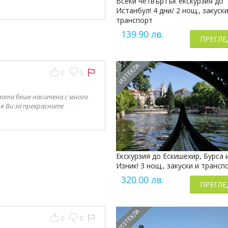
Всеки четвъртък екскурзия до
Истанбул! 4 дни/ 2 нощ., закуски
транспорт
139.90 лв.
ПРЕГЛЕ
ИЗТЕКЛА
0
0
мата беше наситена с много
я Ви за прекрасните
Екскурзия до Ескишехир, Бурса 
Изник! 3 нощ., закуски и трансп
320.00 лв.
ПРЕГЛЕ
ИЗТЕКЛА
0
0