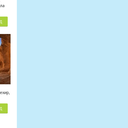
E
ала
Д
ехир,
Д