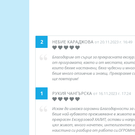
2
НЕБИЕ КАРАДЖОВА
от 20.11.2023 г. 16:49
Благодарим от сърце за прекрасната екскур
от програмата, както и от местата, които
които бяхме настанени, бяха чудесни и мног
беше много отзивчив и знаещ. Прекарахме с
ще повторим!
1
РУКИЯ ЧАНГЪРСКА
от 16.11.2023 г. 17:24
Искам да изкажа огромни Благодарности за 
беше най-хубавото преживяване в живота м
прекрасен Екскурзовод ХАЛИТ, остави и напр
цял живот, много начетен, интелигентен и 
наистина си разбира от работа си.ОГРОМН