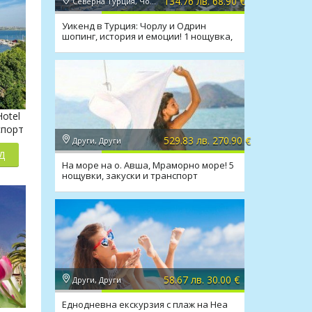
134.76 лв. 68.90 €
Северна Турция, Чорлу
Уикенд в Турция: Чорлу и Одрин
шопинг, история и емоции! 1 нощувка,
закуска, транспорт
Hotel
спорт
529.83 лв. 270.90 €
Други, Други
Д
На море на о. Авша, Мраморно море! 5
нощувки, закуски и транспорт
58.67 лв. 30.00 €
Други, Други
Еднодневна екскурзия с плаж на Неа