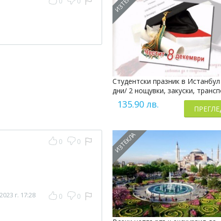
ИЗТЕКЛА
0
0
Студентски празник в Истанбул 
дни/ 2 нощувки, закуски, транс
135.90 лв.
ПРЕГЛЕ
ИЗТЕКЛА
0
0
2023 г. 17:28
0
0