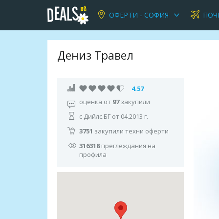
ОФЕРТИ - СОФИЯ
ПОЧ
Дениз Травел
4.57
оценка от
97
закупили
с Дийлс.БГ от 04.2013 г.
3751
закупили техни оферти
316318
преглеждания на
профила