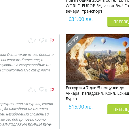
Нова Година 2024 в хотел ELIT
WORLD EUROP 5*, Истанбул! Г
вечеря, транспорт
631.00 лв.
ПРЕГЛЕ
ИЗТЕКЛА
0
0
зия! Останахме много доволни
 посетихме. Хотелите, в
о уютни! А екскурзоводът ни
и страхотно! Със сигурност
Екскурзия 7 дни/5 нощувки до
0
0
Анкара, Кападокия, Коня, Ескиш
Бурса
прекрасната екскурзия, която
515.90 лв.
и, да Благодаря на нашият
ПРЕГЛЕ
ави незабравими спомени за
много добър човек, който
О БЛАГОДАРЯ НА ВСИЧКИ ВИ❤️