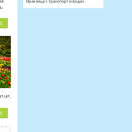
на
Ираклица с транспорт и водач
.,
Д
 -
3*/4*,
Д