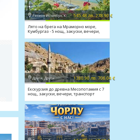
545.48 лв. 278.90 €
Регион Истанбул, Кумбургаз
Лято на брега на Мраморно море,
Кумбургаз - 5 нощ., закуски, вечери,
транспорт
1380.90 лв. 706.04 €
Други, Други
Екскурзия до древна Месопотамия с 7
нощ., закуски, вечери, транспорт