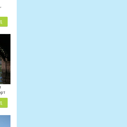
,
Д
и
орт
Д