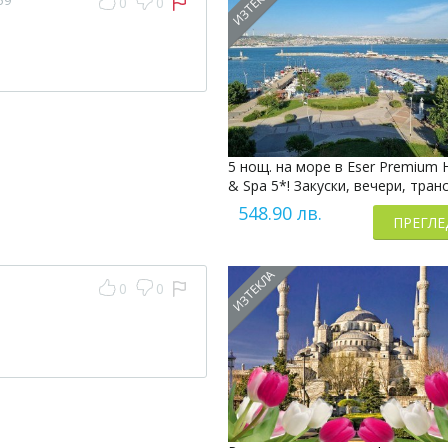
ИЗТЕКЛА
59
0
0
5 нощ. на море в Eser Premium 
& Spa 5*! Закуски, вечери, тран
548.90 лв.
ПРЕГЛЕ
ИЗТЕКЛА
0
0