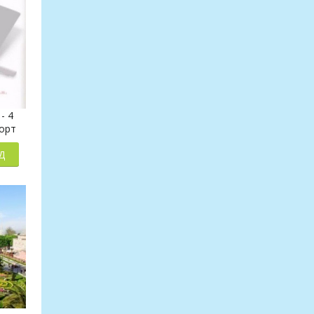
- 4
порт
Д