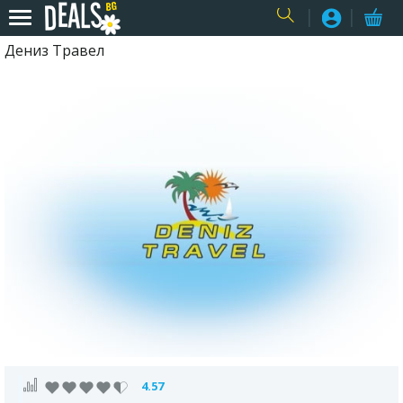
Дениз Травел
USER
4.57