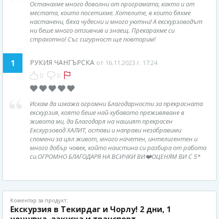
Останахме много доволни от програмата, както и от
местата, които посетихме. Хотелите, в които бяхме
настанени, бяха чудесни и много уютни! А екскурзоводът
ни беше много отзивчив и знаещ. Прекарахме си
страхотно! Със сигурност ще повторим!
1
РУКИЯ ЧАНГЪРСКА
от 16.11.2023 г. 17:24
0
0
Искам да изкажа огромни Благодарности за прекрасната
екскурзия, която беше най-хубавото преживяване в
живота ми, да Благодаря на нашият прекрасен
Екскурзовод ХАЛИТ, остави и направи незабравими
спомени за цял живот, много начетен, интелигентен и
много добър човек, който наистина си разбира от работа
си.ОГРОМНО БЛАГОДАРЯ НА ВСИЧКИ ВИ❤️ОЦЕНЯМ ВИ С 5*
Коментар за продукт:
Екскурзия в Текирдаг и Чорлу! 2 дни, 1
нощувка, закуска и транспорт