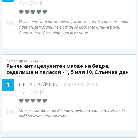
2
0
Изключително внимателна, компетентна и препоръчвам
с две ръце масажите в салон за красота Слънчев ден.
Страхотна. Благодаря от все сърце.
Коментар за продукт:
Ръчен антицелулитен масаж на бедра,
седалище и паласки - 1, 5 или 10, Слънчев ден
1
ЕЛЕНА СТОЙЧЕВА
от 31.07.2023 г. 21:30
1
0
Много съм доволна! Имаше резултат и ще продължа да се
поддържам в същия салон.