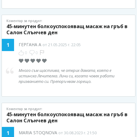
Коментар за продукт:
45-минутен болкоуспокояващ масаж на гръб в
Салон Слънчев ден
1
ГЕРГАНА А
от 21.05.2025 г. 22:05
0
0
Много съм щастлива, че открих дамата, която е
истинска Лечителка. Личи си, когато човек работи
призванието си. Препоръчвам горещо.
Коментар за продукт:
45-минутен болкоуспокояващ масаж на гръб в
Салон Слънчев ден
1
MARIA STOQNOVA
от 30.08.2023 г. 21:50