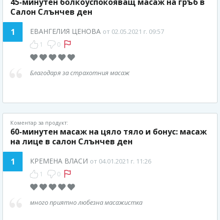
45-минутен болкоуспокояващ масаж на гръб в
Салон Слънчев ден
1
EВАНГЕЛИЯ ЦЕНОВА
от 02.05.2021 г. 09:57
1
0
Благодаря за страхотния масаж
Коментар за продукт:
60-минутен масаж на цяло тяло и бонус: масаж
на лице в салон Слънчев ден
1
КРЕМЕНА ВЛАСИ
от 04.01.2021 г. 11:26
1
0
много приятно любезна масажистка