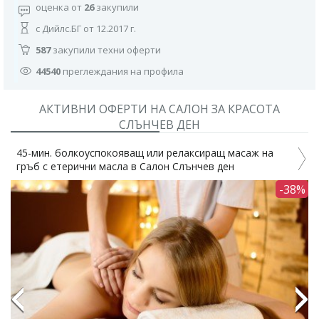
оценка от
26
закупили
с Дийлс.БГ от 12.2017 г.
587
закупили техни оферти
44540
преглеждания на профила
АКТИВНИ ОФЕРТИ НА САЛОН ЗА КРАСОТА
СЛЪНЧЕВ ДЕН
45-мин. болкоуспокояващ или релаксиращ масаж на
гръб с етерични масла в Салон Слънчев ден
п
1%
-38%