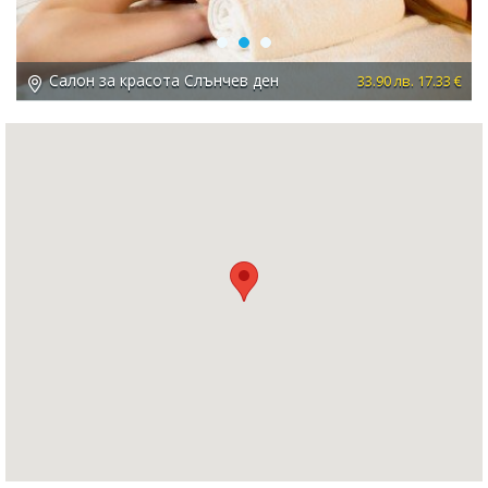
Previous
Next
Салон за красота Слънчев ден
 €
33.90 лв. 17.33 €