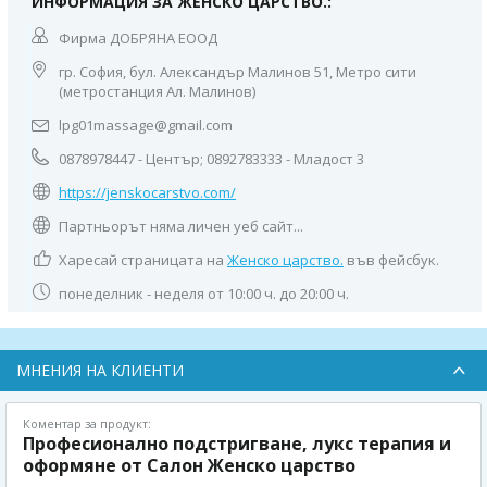
ИНФОРМАЦИЯ ЗА ЖЕНСКО ЦАРСТВО.:
Фирма ДОБРЯНА ЕООД
гр. София, бул. Александър Малинов 51, Метро сити
(метростанция Ал. Малинов)
lpg01massage@gmail.com
0878978447 - Център; 0892783333 - Младост 3
https://jenskocarstvo.com/
Партньорът няма личен уеб сайт...
Харесай страницата на
Женско царство.
във фейсбук.
понеделник - неделя от 10:00 ч. до 20:00 ч.
МНЕНИЯ НА КЛИЕНТИ
Коментар за продукт:
Професионално подстригване, лукс терапия и
оформяне от Салон Женско царство