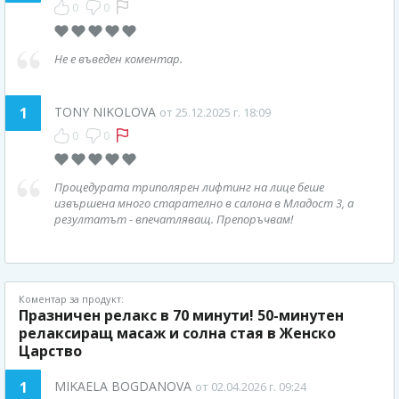
0
0
Не е въведен коментар.
1
TONY NIKOLOVA
от 25.12.2025 г. 18:09
0
0
Процедурата триполярен лифтинг на лице беше
извършена много старателно в салона в Младост 3, а
резултатът - впечатляващ. Препоръчвам!
Коментар за продукт:
Празничен релакс в 70 минути! 50-минутен
релаксиращ масаж и солна стая в Женско
Царство
1
MIKAELA BOGDANOVA
от 02.04.2026 г. 09:24