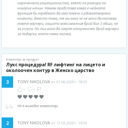
наречената рецепционистка, която не реагира по
никакъв начин. Нямам представа каква е нейната
функция-би трябвало да има повече и удовлетворени
клиенти. Вместо това, тя ми каза че не мога да ползвам
повече ваучери, защото максималния брой бил 3 общо, не
за услуга. Но пък мога да закупя неограничен брой ваучери
за подарък, което няма логика,
Коментар за продукт:
Лукс процедура! RF лифтинг на лицето и
околоочен контур в Женско царство
3
TONY NIKOLOVA
от 01.06.2026 г. 18:20
0
0
Не е въведен коментар.
2
TONY NIKOLOVA
от 12.03.2026 г. 14:50