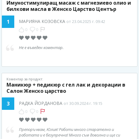
Имуностимулиращ масаж с магнезиево олио и
билкови масла в Женско Царство Център
1
МАРИЯНА КОЗОВСКА
от 23.04.2025 г. 09:42
0
0
Не е въведен коментар.
Коментар за продукт:
Маникюр + педикюр с гел лак и декорации в
Салон Женско царство
3
РАДКА ЙОРДАНОВА
от 30.09.2024 г. 19:15
0
0
Препоръчвам, Юлия! Работи много старателно и
работата и е безупречна! Много съм доволна и ще си