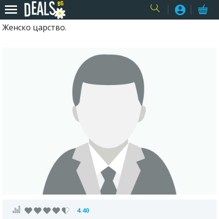
Женско царство.
USER
4.40