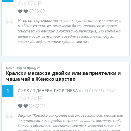
0
0
Не ви препоръчвам този салон - кушетката се клатеше, и
ми беше казано, че няма какво да се направи по въпроса
(съответно нямаше и никаква компенсация). По време на
целия масаж се чуствах все едно се клатя в автобуса,
което уби кефа на иначе хубавия масаж.
Коментар за продукт:
Кралски масаж за двойки или за приятелки и
чаша чай в Женско царство
1
СИЛВИЯ ДАНЕВА-ГЕОРГИЕВА
от 31.03.2026 г. 19:43
0
0
Закупих "Кралски синхронен масаж със злато за двойки или
за приятели, кислородна терапия за лице и комплимент".
Получих обикновен класически масаж с кокосово масло на
средно ниво, нямаше терапия за лице, нито комплимент!