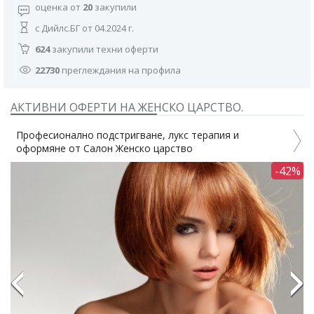
оценка от
20
закупили
с Дийлс.БГ от 04.2024 г.
624
закупили техни оферти
22730
преглеждания на профила
АКТИВНИ ОФЕРТИ НА ЖЕНСКО ЦАРСТВО.
ално подстригване, лукс терапия и
Подстригване,
 от Салон Женско царство
царство
-42%