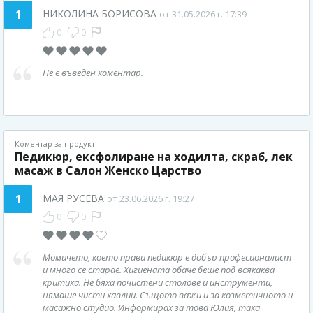
1
НИКОЛИНА БОРИСОВА
от 31.05.2026 г. 17:39
0
0
Не е въведен коментар.
Коментар за продукт:
Педикюр, ексфолиране на ходилта, скраб, лек
масаж в Салон Женско Царство
1
MАЯ РУСЕВА
от 23.06.2026 г. 19:27
0
0
Момичето, което прави педикюр е добър професионалист
и много се старае. Хигиената обаче беше под всякаква
критика. Не бяха почистени столове и инструменти,
нямаше чисти хавлии. Същото важи и за козметичното и
масажно студио. Информирах за това Юлия, така