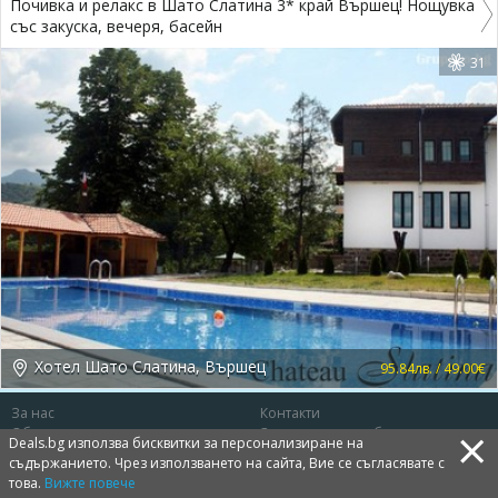
Почивка и релакс в Шато Слатина 3* край Вършец! Нощувка
със закуска, вечеря, басейн
31
Хотел Шато Слатина, Вършец
95.84лв. / 49.00€
За нас
Контакти
×
Общи условия
Защита на потребителя
Deals.bg използва бисквитки за персонализиране на
Политика за лични данни
Бисквитки
съдържанието. Чрез използването на сайта, Вие се съгласявате с
това.
Вижте повече