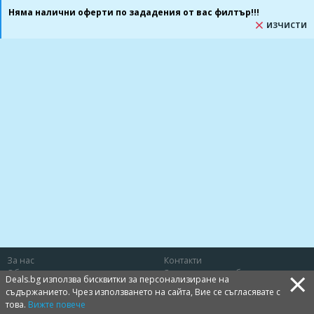
Няма налични оферти по зададения от вас филтър!!!
ИЗЧИСТИ
За нас
Контакти
×
Общи условия
Защита на потребителя
Deals.bg използва бисквитки за персонализиране на
Политика за лични данни
Бисквитки
съдържанието. Чрез използването на сайта, Вие се съгласявате с
това.
Вижте повече