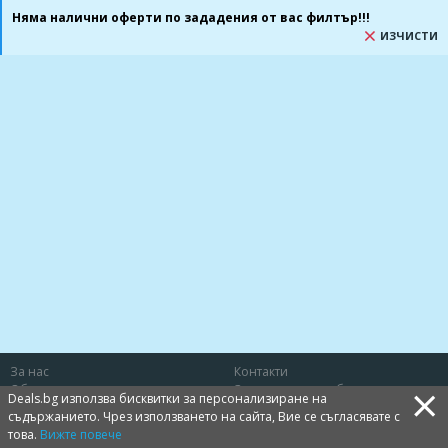
Няма налични оферти по зададения от вас филтър!!!
ИЗЧИСТИ
За нас
Контакти
×
Общи условия
Защита на потребителя
Deals.bg използва бисквитки за персонализиране на
Политика за лични данни
Бисквитки
съдържанието. Чрез използването на сайта, Вие се съгласявате с
това.
Вижте повече