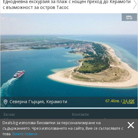
Еднодневна екскурзия за плаж с нощен преход до Керамоти
с възможност за остров Тасос
67.46лв. / 34.49€
Северна Гърция, Керамоти
на човек
За нас
Контакти
×
Общи условия
Защита на потребителя
Deals.bg използва бисквитки за персонализиране на
Политика за лични данни
Бисквитки
съдържанието. Чрез използването на сайта, Вие се съгласявате с
това.
Вижте повече