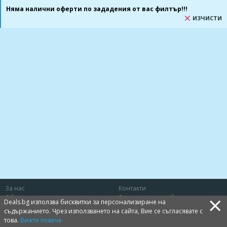
Няма налични оферти по зададения от вас филтър!!!
ИЗЧИСТИ
За нас
Контакти
×
Общи условия
Защита на потребителя
Deals.bg използва бисквитки за персонализиране на
Политика за лични данни
Бисквитки
съдържанието. Чрез използването на сайта, Вие се съгласявате с
това.
Вижте повече