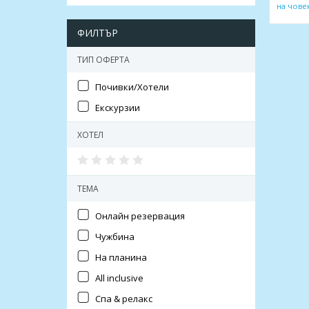
на чове
ФИЛТЪР
ТИП ОФЕРТА
Почивки/Хотели
Екскурзии
ХОТЕЛ
ТЕМА
Онлайн резервация
Чужбина
На планина
All inclusive
Спа & релакс