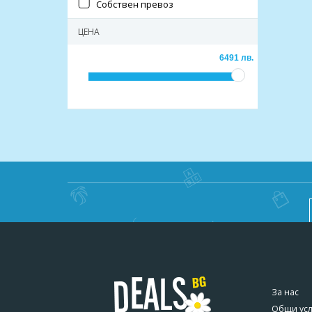
Собствен превоз
ЦЕНА
6491 лв.
За нас
Общи ус