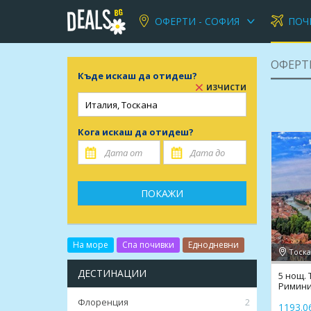
ОФЕРТИ - СОФИЯ
ПОЧ
ОФЕРТ
Къде искаш да отидеш?
ИЗЧИСТИ
Кога искаш да отидеш?
ПОКАЖИ
На море
Спа почивки
Еднодневни
Тоска
ДЕСТИНАЦИИ
5 нощ. 
Римини
Джами
Флоренция
2
1193.06