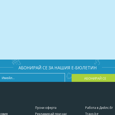
АБОНИРАЙ СЕ ЗА НАШИЯ Е-БЮЛЕТИН
АБОНИРАЙ СЕ
Пусни оферта
Работа в Дийлс.бг
ловия
Рекламирай при нас
Travo.bg