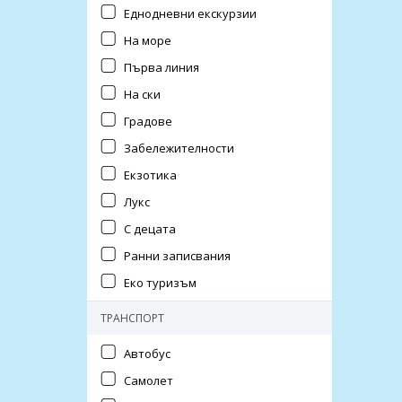
Еднодневни екскурзии
На море
Първа линия
На ски
Градове
Забележителности
Екзотика
Лукс
С децата
Ранни записвания
Еко туризъм
ТРАНСПОРТ
Автобус
Самолет