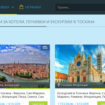
ИВКИ
ИГРАЧКИ
И ЗА ХОТЕЛИ, ПОЧИВКИ И ЕКСКУРЗИИ В ТОСКАНА
на, Флоренция
Тоскана, Флоренция
Тоскана - Верона, Сан Марино,
Екскурзия в Тоскана: Верона, С
, Флореция, Пиза, Сиена, Сан
Марино, Римини, Флоренция, П
няно
Сиена, Сан Джаминяно
лв. / 610.00€
1193.06лв. / 610.00€
ПРЕГЛЕД
ПР