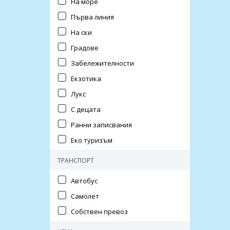
На море
Първа линия
На ски
Градове
Забележителности
Екзотика
Лукс
С децата
Ранни записвания
Еко туризъм
ТРАНСПОРТ
Автобус
Самолет
Собствен превоз