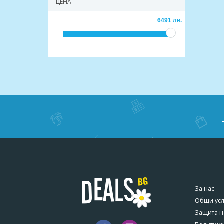
ЦЕНА
6491 лв.
За нас
Общи ус
Защита н