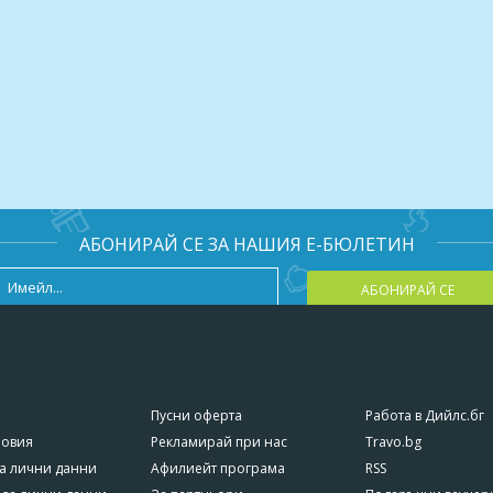
АБОНИРАЙ СЕ ЗА НАШИЯ Е-БЮЛЕТИН
АБОНИРАЙ СЕ
Пусни оферта
Работа в Дийлс.бг
ловия
Рекламирай при нас
Travo.bg
а лични данни
Афилиейт програма
RSS