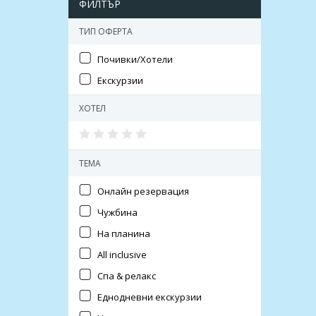
ФИЛТЪР
ТИП ОФЕРТА
Почивки/Хотели
Екскурзии
ХОТЕЛ
ТЕМА
Онлайн резервация
Чужбина
На планина
All inclusive
Спа & релакс
Еднодневни екскурзии