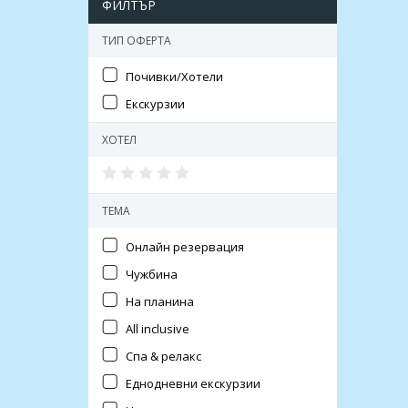
ФИЛТЪР
ТИП ОФЕРТА
Почивки/Хотели
Екскурзии
ХОТЕЛ
ТЕМА
Онлайн резервация
Чужбина
На планина
All inclusive
Спа & релакс
Еднодневни екскурзии