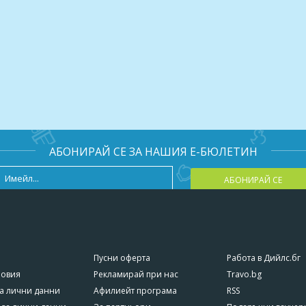
АБОНИРАЙ СЕ ЗА НАШИЯ Е-БЮЛЕТИН
АБОНИРАЙ СЕ
Пусни оферта
Работа в Дийлс.бг
ловия
Рекламирай при нас
Travo.bg
а лични данни
Афилиейт програма
RSS