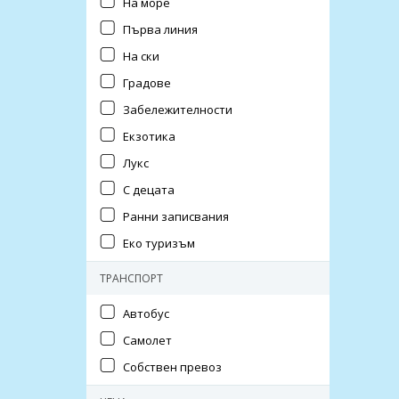
На море
Първа линия
На ски
Градове
Забележителности
Екзотика
Лукс
С децата
Ранни записвания
Еко туризъм
ТРАНСПОРТ
Автобус
Самолет
Собствен превоз