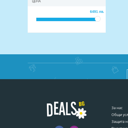
ЦЕНА
6491 лв.
За нас
Общи ус
Защита н