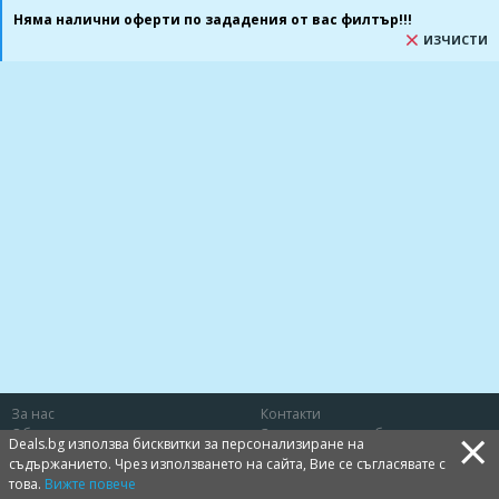
Няма налични оферти по зададения от вас филтър!!!
ИЗЧИСТИ
За нас
Контакти
×
Общи условия
Защита на потребителя
Deals.bg използва бисквитки за персонализиране на
Политика за лични данни
Бисквитки
съдържанието. Чрез използването на сайта, Вие се съгласявате с
това.
Вижте повече