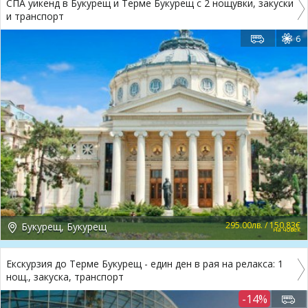
СПА уикенд в Букурещ и Терме Букурещ с 2 нощувки, закуски
и транспорт
6
295.00лв. / 150.83€
Букурещ, Букурещ
на човек
Екскурзия до Терме Букурещ - един ден в рая на релакса: 1
нощ., закуска, транспорт
-14%