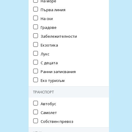
На море
Първа линия
На ски
Градове
Забележителности
Екзотика
Лукс
С децата
Ранни записвания
Еко туризъм
ТРАНСПОРТ
Автобус
Самолет
Собствен превоз