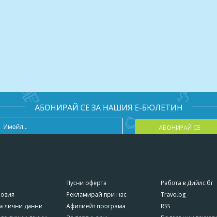
АБОНИРАЙ СЕ ЗА НАШИЯ Е-БЮЛЕТИН
АБОНИРАЙ СЕ
Пусни оферта
Работа в Дийлс.бг
ловия
Рекламирай при нас
Travo.bg
а лични данни
Афилиейт програма
RSS