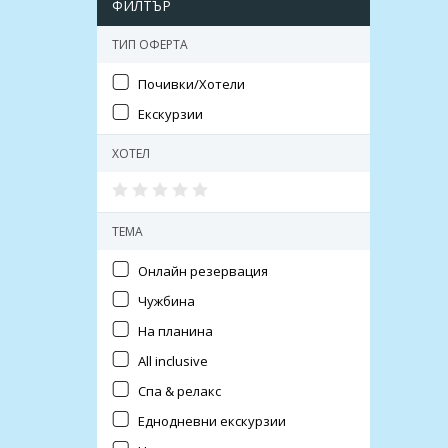
ФИЛТЪР
ТИП ОФЕРТА
Почивки/Хотели
Екскурзии
ХОТЕЛ
ТЕМА
Онлайн резервация
Чужбина
На планина
All inclusive
Спа & релакс
Еднодневни екскурзии