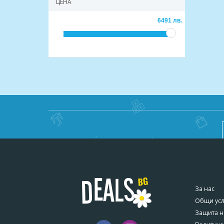
ЦЕНА
6491 лв.
За нас
Общи ус
Защита н