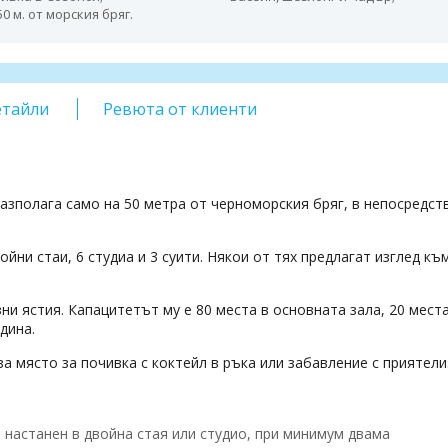
50 м. от морския бряг.
етайли
Ревюта от клиенти
 разполага само на 50 метра от черноморския бряг, в непосредст
йни стаи, 6 студиа и 3 суити. Някои от тях предлагат изглед къ
ни ястия. Капацитетът му е 80 места в основната зала, 20 мест
дина.
а място за почивка с коктейл в ръка или забавление с приятели
век, настанен в двойна стая или студио, при минимум двама