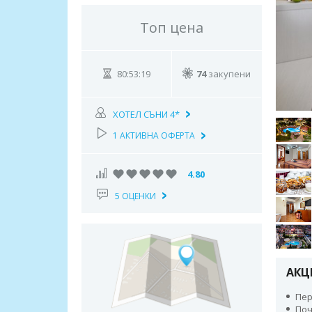
Топ цена
80:53:18
74
закупени
ХОТЕЛ СЪНИ 4*
1 АКТИВНА ОФЕРТА
4.80
5 ОЦЕНКИ
АКЦ
Пер
Поч