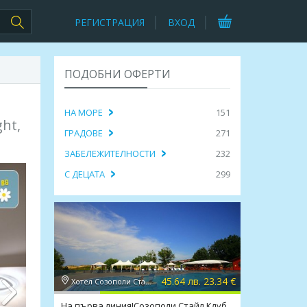
РЕГИСТРАЦИЯ
ВХОД
ПОДОБНИ ОФЕРТИ
НА МОРЕ
151
ght,
ГРАДОВЕ
271
ЗАБЕЛЕЖИТЕЛНОСТИ
232
С ДЕЦАТА
299
45.64 лв. 23.34 €
Хотел Созополи Стайл 3*, Созопол
На първа линия!Созополи Стайл Клуб