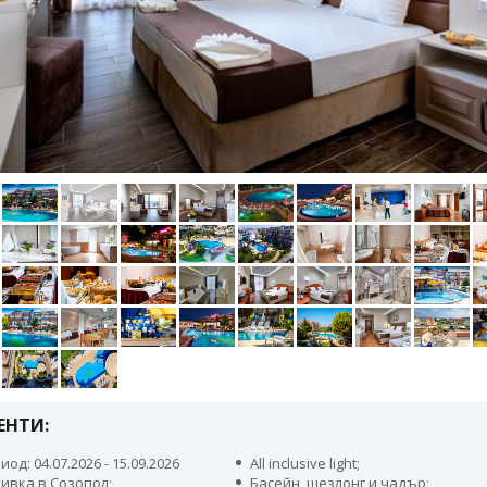
ЕНТИ:
иод: 04.07.2026 - 15.09.2026
All inclusive light;
ивка в Созопол;
Басейн, шезлонг и чадър;