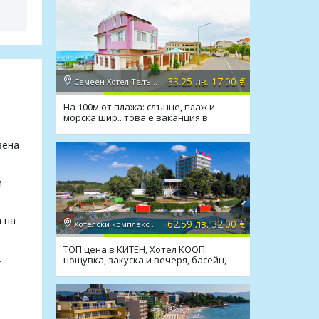
33.25 лв. 17.00 €
Семеен Хотел Телъви 2*, Созопол
На 100м от плажа: слънце, плаж и
морска шир.. това е ваканция в
семеен х-л Телъви, Созопол
вена
м
а на
62.59 лв. 32.00 €
Хотелски комплекс КООП 2*, Китен
ТОП цена в КИТЕН, Хотел КООП:
.
нощувка, закуска и вечеря, басейн,
100 м. от плажа