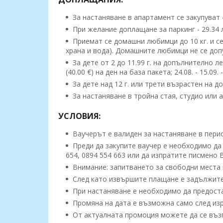
За настаняване в апартамент се закупуват 4
При желание доплащане за паркинг - 29.34 лв
Приемат се домашни любимци до 10 кг. и се з
храна и вода). Домашните любимци не се доп
За дете от 2 до 11.99 г. на допълнително лег
(40.00 €) на ден на база пакета; 24.08. - 15.09. 
За дете над 12 г. или трети възрастен на 
За настаняване в тройна стая, студио или 
УСЛОВИЯ:
Ваучерът е валиден за настаняване в периода:
Преди да закупите ваучер е необходимо да 
654, 0894 554 663 или да изпратите писмено
Внимание: запитването за свободни места 
След като извършите плащане е задължител
При настаняване е необходимо да предоста
Промяна на дата е възможна само след изр
От актуалната промоция можете да се възп