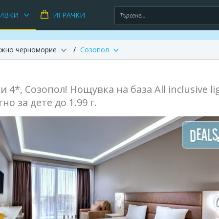
ИВКИ
ИГРАЧКИ
жно черноморие
Созопол
4*, Созопол! Нощувка на база All inclusive li
о за дете до 1.99 г.