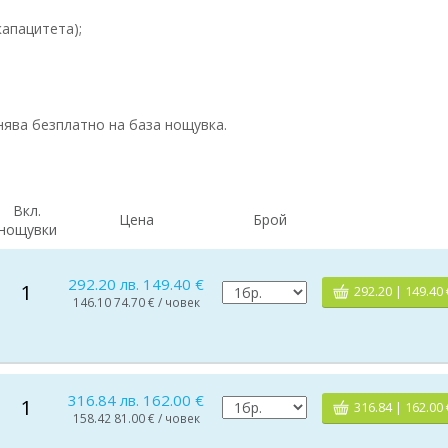
капацитета);
анява безплатно на база нощувка.
Вкл.
Цена
Брой
нощувки
292.20 лв. 149.40 €
1
292.20 | 149.40 
146.10 74.70 € / човек
316.84 лв. 162.00 €
1
316.84 | 162.00 
158.42 81.00 € / човек