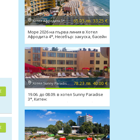
65.03 лв. 33.25 €
Хотел Афродита 3*, Несебър
Море 2026 на първа линия в Хотел
Афродита 4*, Несебър: закуска, басейн
78.23 лв. 40.00 €
Хотел Sunny Paradise 3*, Китен
€
19.06. до 08.09. в хотел Sunny Paradise
3*, Китен:
нощувка,закуска,обяд,вечеря, басейн
€