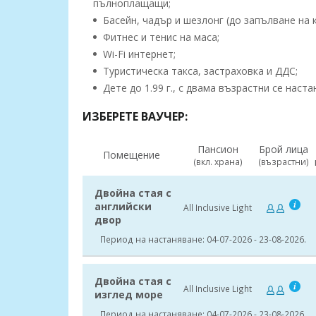
пълноплащащи;
Басейн, чадър и шезлонг (до запълване на 
Фитнес и тенис на маса;
Wi-Fi интернет;
Туристическа такса, застраховка и ДДС;
Дете до 1.99 г., с двама възрастни се наст
ИЗБЕРЕТЕ ВАУЧЕР:
Пансион
Брой лица
Помещение
(вкл. храна)
(възрастни)
Двойна стая с
английски
All Inclusive Light
двор
Период на настаняване: 04-07-2026 - 23-08-2026.
Двойна стая с
All Inclusive Light
изглед море
Период на настаняване: 04-07-2026 - 23-08-2026.