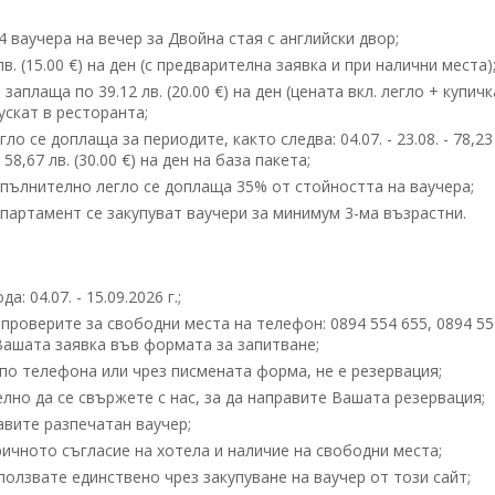
 ваучера на вечер за Двойна стая с английски двор;
. (15.00 €) на ден (с предварителна заявка и при налични места)
аплаща по 39.12 лв. (20.00 €) на ден (цената вкл. легло + купичк
ускат в ресторанта;
ло се доплаща за периодите, както следва: 04.07. - 23.08. - 78,23
- 58,67 лв. (30.00 €) на ден на база пакета;
допълнително легло се доплаща 35% от стойността на ваучера;
апартамент се закупуват ваучери за минимум 3-ма възрастни.
 04.07. - 15.09.2026 г.;
проверите за свободни места на телефон: 0894 554 655, 0894 55
 Вашата заявка във формата за запитване;
по телефона или чрез писмената форма, не е резервация;
но да се свържете с нас, за да направите Вашата резервация;
вите разпечатан ваучер;
ичното съгласие на хотела и наличие на свободни места;
олзвате единствено чрез закупуване на ваучер от този сайт;