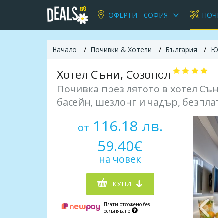
ОФЕРТИ - СОФИЯ
ПОЧ
Начало
Почивки & Хотели
България
Ю
Хотел Съни, Созопол
Почивка през лятото в хотел Съни 
басейн, шезлонг и чадър, безплатн
116.18 лв.
от
59.40€
на човек
КУПИ
Плати отложено без
оскъпяване