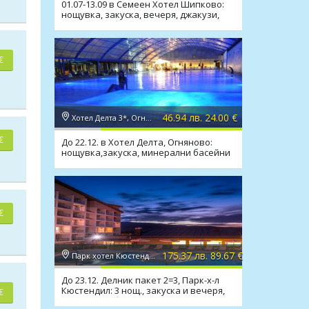
01.07-13.09 в Семеен Хотел Шипково:
нощувка, закуска, вечеря, джакузи,
сауна, мин. басейн
€
46.94 лв. 24.00 €
Хотел Делта 3*, Огняново
€
До 22.12. в Хотел Делта, Огняново:
нощувка,закуска, минерални басейни
и релакс зона
€
175.37 лв. 89.67 €
Парк хотел Кюстендил 4*, Кюстендил
До 23.12. Делник пакет 2=3, Парк-х-л
Кюстендил: 3 нощ., закуска и вечеря,
€
минерален басейн