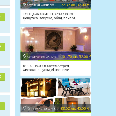
72.37 лв. 37.00 €
Хотелски комплекс КООП 2*, Китен
ТОП цена в КИТЕН, Хотел КООП:
€
нощувка, закуска, обяд, вечеря,
басейн, 100 м. от плажа
€
101.70 лв. 52.00 €
Хотел Астрея 3*, Хисаря
01.07. - 15.09. в Хотел Астрея,
Хисаря:нощувка,All Inclusive
Light,релакс зона,мин. басейн
€
88.02 лв. 45.00 €
Семеен хотел Шипково 3*, с. Шипково