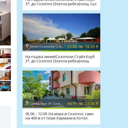
3*, до Созопол (Златна рибка):нощ. със
закуска и вечеря
35.86 лв. 18.33 €
Хотел Созополи Стайл 3*, Созопол
На първа линия!Созополи Стайл Клуб
3*, до Созопол (Златна рибка):нощ.
44.99 лв. 23.00 €
Сиена Хаус 3*, Созопол
05.06. - 12.09. На море в Созопол, само
на 400 м от плаж Хармани в Хотел
Сиена Хаус 3*