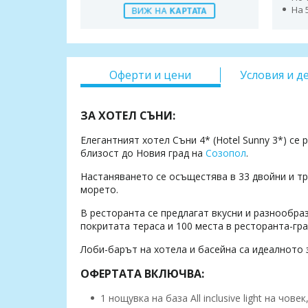
На 
Оферти и цени
Условия и д
ЗА ХОТЕЛ СЪНИ:
Елегантният хотел Съни 4* (Hotel Sunny 3*) се
близост до Новия град на
Созопол
.
Настаняването се осъщестява в 33 двойни и тро
морето.
В ресторанта се предлагат вкусни и разнообраз
покритата тераса и 100 места в ресторанта-гра
Лоби-барът на хотела и басейна са идеалното з
ОФЕРТАТА ВКЛЮЧВА:
1 нощувка на база All inclusive light на чо