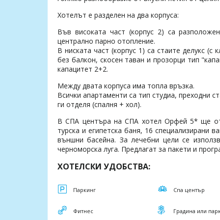
Хотелът е разделен на два корпуса:
Във високата част (корпус 2) са разположен
централно парно отопление.
В ниската част (корпус 1) са стаите делукс (с 
без балкон, скосен таван и прозорци тип "капа
капацитет 2+2.
Между двата корпуса има топла връзка.
Всички апартаменти са тип студиа, преходни ст
ги отделя (спалня + хол).
В СПА центъра на СПА хотел Орфей 5* ще отк
турска и египетска баня, 16 специализирани в
външни басейна. За лечебни цели се използв
черноморска луга. Предлагат за пакети и прог
ХОТЕЛСКИ УДОБСТВА:
Паркинг
Спа център
Фитнес
Градина или пар