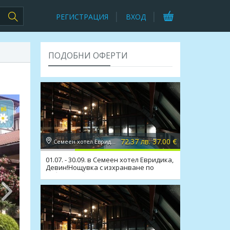
РЕГИСТРАЦИЯ
ВХОД
ПОДОБНИ ОФЕРТИ
72.37 лв. 37.00 €
Семеен хотел Евридика 3*, Девин
01.07. - 30.09. в Семеен хотел Евридика,
Девин!Нощувка с изхранване по
избор,мин.басейн