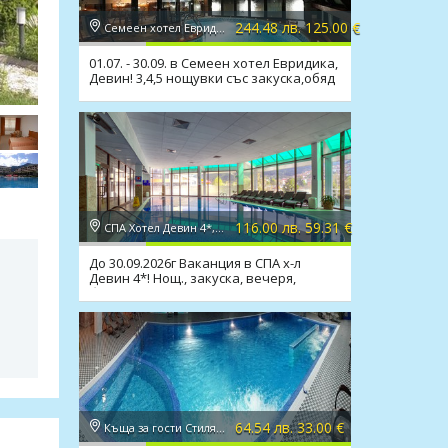
244.48 лв. 125.00 €
Семеен хотел Евридика 3*, Девин
01.07. - 30.09. в Семеен хотел Евридика,
Девин! 3,4,5 нощувки със закуска,обяд
и вечеря
116.00 лв. 59.31 €
СПА Хотел Девин 4*, Девин
До 30.09.2026г Ваканция в СПА х-л
Девин 4*! Нощ., закуска, вечеря,
басейн, СПА
64.54 лв. 33.00 €
Къща за гости Стиляна 3*, Девин