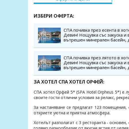
ИЗБЕРИ ОФЕРТА:
СПА почивка през есента в хот
Девин! Нощувка със закуска и 
вътрешен минерален басейн, 
сауна, парна баня, безплатно з
г.
СПА почивка през лятото в хот
Девин! Нощувка със закуска и 
вътрешен минерален басейн, 
сауна, парна баня, безплатно з
г.
ЗА ХОТЕЛ СПА ХОТЕЛ ОРФЕЙ:
СПА хотел Орфей 5* (SPA Hotel Orpheus 5*) е 
своите гости отлични условия за релакс, рекре
За настаняване се предлагат 123 помещения, 
откриете уютна и приятна атмосфера.
Хотелът разполагат с 3 ресторанта - основен,
голямо разнообразие от вкусни ястия от целия 