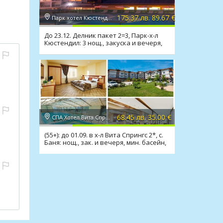
175.37 лв. 89.67 €
Парк хотел Кюстендил 4*, Кюстендил
До 23.12. Делник пакет 2=3, Парк-х-л
Кюстендил: 3 нощ., закуска и вечеря,
минерален басейн
68.45 лв. 35.00 €
СПА Хотел Вита Спрингс 2*, с. Баня
(55+): до 01.09. в х-л Вита Спрингс 2*, с.
Баня: нощ., зак. и вечеря, мин. басейн,
СПА