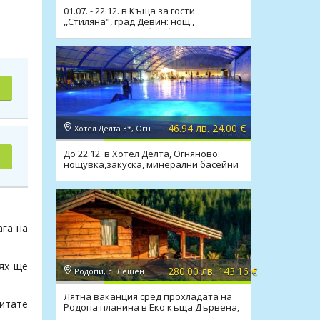
01.07. - 22.12. в Къща за гости
,,Стиляна", град Девин: нощ.,
изхранване по избор,басейн
46.94 лв. 24.00 €
Хотел Делта 3*, Огняново
До 22.12. в Хотел Делта, Огняново:
нощувка,закуска, минерални басейни
и релакс зона
ага на
тях ще
280.00 лв. 143.16 €
Родопи, с. Лещен
Лятна ваканция сред прохладата на
питате
Родопа планина в Еко къща Дървена,
с.Лещен!