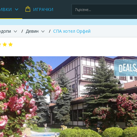
ИВКИ
ИГРАЧКИ
одопи
Девин
СПА хотел Орфей