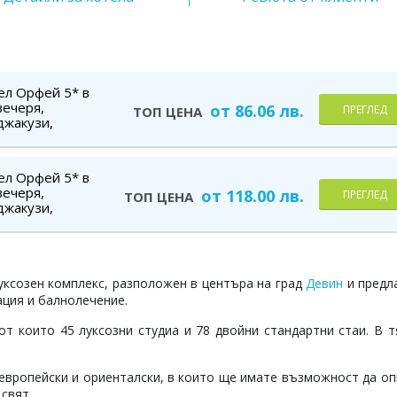
ел Орфей 5* в
вечеря,
от 86.06 лв.
ПРЕГЛЕД
ТОП ЦЕНА
джакузи,
а деца до 2.99
ел Орфей 5* в
вечеря,
от 118.00 лв.
ПРЕГЛЕД
ТОП ЦЕНА
джакузи,
а деца до 2.99
луксозен комплекс, разположен в центъра на град
Девин
и предл
ация и балнолечение.
от които 45 луксозни студиа и 78 двойни стандартни стаи. В 
 европейски и ориенталски, в които ще имате възможност да о
свят.