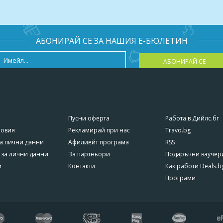
АБОНИРАЙ СЕ ЗА НАШИЯ Е-БЮЛЕТИН
АБОНИРАЙ СЕ
Пусни оферта
Работа в Дийлс.бг
ловия
Рекламирай при нас
Travo.bg
а лични данни
Афилиейт програма
RSS
 за лични данни
За партньори
Подаръчни ваучер
и
Контакти
Как работи Deals.b
Програми