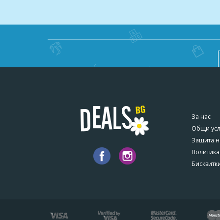
За нас
Общи ус
Защита н
Политика
Бисквитк