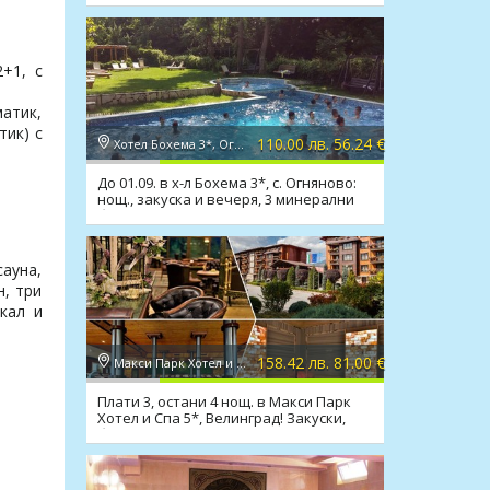
+1, с
матик,
тик) с
110.00 лв. 56.24 €
Хотел Бохема 3*, Огняново
До 01.09. в х-л Бохема 3*, с. Огняново:
нощ., закуска и вечеря, 3 минерални
басейна, СПА
ауна,
н, три
кал и
158.42 лв. 81.00 €
Макси Парк Хотел и Спа 5*, Велинград
Плати 3, остани 4 нощ. в Макси Парк
Хотел и Спа 5*, Велинград! Закуски,
басейни, СПА