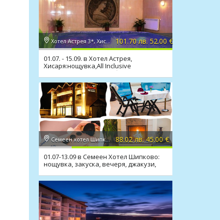
101.70 лв. 52.00 €
Хотел Астрея 3*, Хисаря
01.07. - 15.09. в Хотел Астрея,
Хисаря:нощувка,All Inclusive
Light,релакс зона,мин. басейн
88.02 лв. 45.00 €
Семеен хотел Шипково 3*, с. Шипково
01.07-13.09 в Семеен Хотел Шипково:
нощувка, закуска, вечеря, джакузи,
сауна, мин. басейн