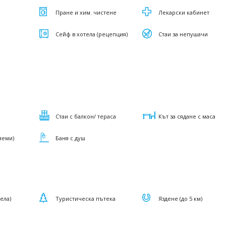
Пране и хим. чистене
Лекарски кабинет
Сейф в хотела (рецепция)
Стаи за непушачи
Стаи с балкон/ тераса
Кът за сядане с маса
яеми)
Баня с душ
тела)
Туристическа пътека
Яздене (до 5 км)