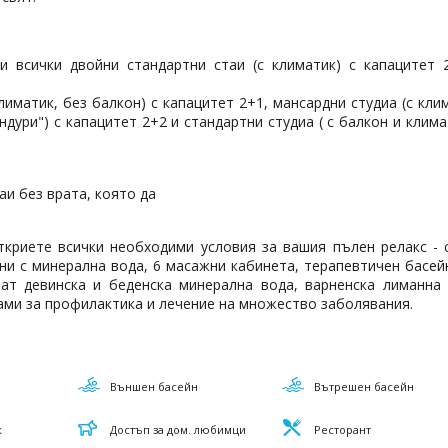
и всички двойни стандартни стаи (с климатик) с капацитет 2
климатик, без балкон) с капацитет 2+1, мансардни студиа (с кли
ндури") с капацитет 2+2 и стандартни студиа ( с балкон и клима
аи без врата, която да
риете всички необходими условия за вашия пълен релакс - с
ани с минерална вода, 6 масажни кабинета, терапевтичен басей
ат девинска и беденска минерална вода, варненска лиманна 
рами за профилактика и лечение на множество заболявания.
Външен басейн
Вътрешен басейн
к
Достъп за дом. любимци
Ресторант