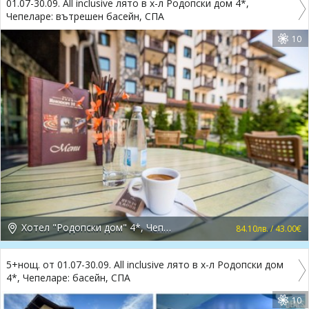
01.07-30.09. All inclusive лято в х-л Родопски дом 4*,
Чепеларе: вътрешен басейн, СПА
10
Хотел "Родопски дом" 4*, Чепеларе
84.10лв. / 43.00€
5+нощ. от 01.07-30.09. All inclusive лято в х-л Родопски дом
4*, Чепеларе: басейн, СПА
10