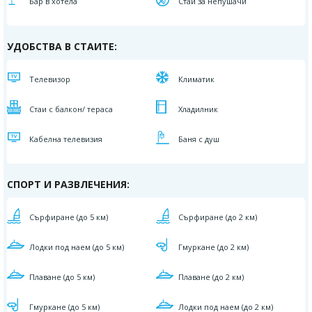
Бар в хотела
Стаи за непушачи
УДОБСТВА В СТАИТЕ:
Телевизор
Климатик
Стаи с балкон/ тераса
Хладилник
Кабелна телевизия
Баня с душ
СПОРТ И РАЗВЛЕЧЕНИЯ:
Сърфиране (до 5 км)
Сърфиране (до 2 км)
Лодки под наем (до 5 км)
Гмуркане (до 2 км)
Плаване (до 5 км)
Плаване (до 2 км)
Гмуркане (до 5 км)
Лодки под наем (до 2 км)