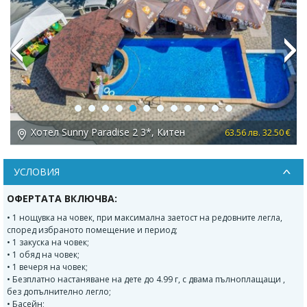
Previous
Next
Хотел Sunny Paradise 2 3*, Китен
 €
63.56 лв. 32.50 €
УСЛОВИЯ
ОФЕРТАТА ВКЛЮЧВА:
• 1 нощувка на човек, при максимална заетост на редовните легла,
според избраното помещение и период;
• 1 закуска на човек;
• 1 обяд на човек;
• 1 вечеря на човек;
• Безплатно настаняване на дете до 4.99 г, с двама пълноплащащи ,
без допълнително легло;
• Басейн;