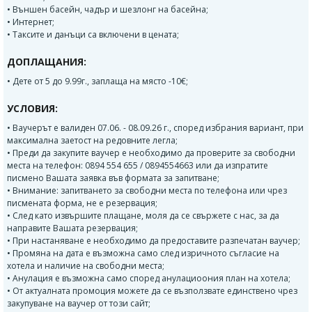
• Външен басейн, чадър и шезлонг на басейна;
• Интернет;
• Таксите и данъци са включени в цената;
ДОПЛАЩАНИЯ:
• Дете от 5 до 9.99г., заплаща на място -10€;
УСЛОВИЯ:
• Ваучерът е валиден 07.06. - 08.09.26 г., според избрания вариант, при
максимална заетост на редовните легла;
• Преди да закупите ваучер е необходимо да проверите за свободни
места на телефон: 0894 554 655 / 0894554663 или да изпратите
писмено Вашата заявка във формата за запитване;
• Внимание: запитването за свободни места по телефона или чрез
писмената форма, не е резервация;
• След като извършите плащане, моля да се свържете с нас, за да
направите Вашата резервация;
• При настаняване е необходимо да предоставите разпечатан ваучер;
• Промяна на дата е възможна само след изричното съгласие на
хотела и наличие на свободни места;
• Анулация е възможна само според анулациоония план на хотела;
• От актуалната промоция можете да се възползвате единствено чрез
закупуване на ваучер от този сайт;