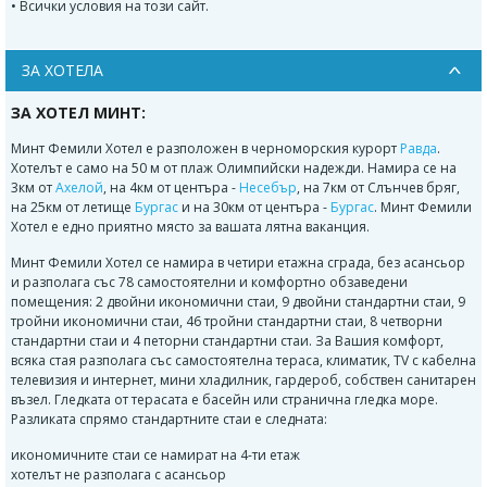
• Всички условия на този сайт.
ЗА ХОТЕЛА
ЗА ХОТЕЛ МИНТ:
Минт Фемили Хотел е разположен в черноморския курорт
Равда
.
Хотелът е само на 50 м от плаж Олимпийски надежди. Намира се на
3км от
Ахелой
, на 4км от центъра -
Несебър
, на 7км от Слънчев бряг,
на 25км от летище
Бургас
и на 30км от центъра -
Бургас
. Минт Фемили
Хотел е едно приятно място за вашата лятна ваканция.
Минт Фемили Хотел се намира в четири етажна сграда, без асансьор
и разполага със 78 самостоятелни и комфортно обзаведени
помещения: 2 двойни икономични стаи, 9 двойни стандартни стаи, 9
тройни икономични стаи, 46 тройни стандартни стаи, 8 четворни
стандартни стаи и 4 петорни стандартни стаи. За Вашия комфорт,
всяка стая разполага със самостоятелна тераса, климатик, TV с кабелна
телевизия и интернет, мини хладилник, гардероб, собствен санитарен
възел. Гледката от терасата е басейн или странична гледка море.
Разликата спрямо стандартните стаи е следната:
икономичните стаи се намират на 4-ти етаж
хотелът не разполага с асансьор