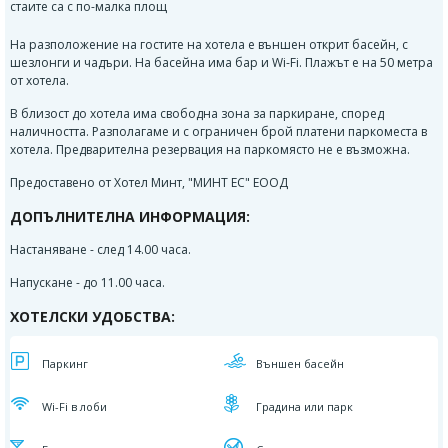
стаите са с по-малка площ
На разположение на гостите на хотела е външен открит басейн, с
шезлонги и чадъри. На басейна има бар и Wi-Fi. Плажът е на 50 метра
от хотела.
В близост до хотела има свободна зона за паркиране, според
наличността. Разполагаме и с ограничен брой платени паркоместа в
хотела. Предварителна резервация на паркомясто не е възможна.
Предоставено от Хотел Минт, "МИНТ ЕС" ЕООД
ДОПЪЛНИТЕЛНА ИНФОРМАЦИЯ:
Настаняване - след 14.00 часа.
Напускане - до 11.00 часа.
ХОТЕЛСКИ УДОБСТВА:
Паркинг
Външен басейн
Wi-Fi в лоби
Градина или парк