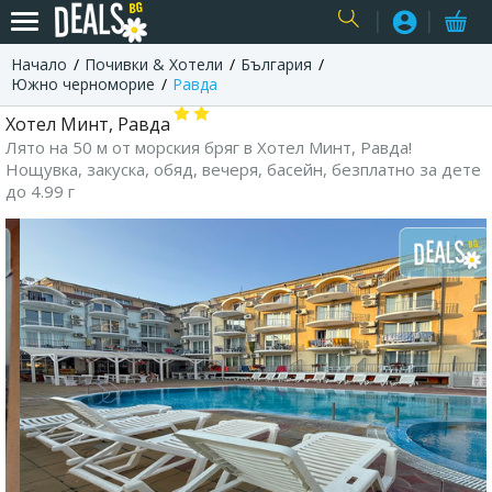
Начало
Почивки & Хотели
България
USER
Южно черноморие
Равда
Хотел Минт, Равда
Лято на 50 м от морския бряг в Хотел Минт, Равда!
Нощувка, закуска, обяд, вечеря, басейн, безплатно за дете
до 4.99 г