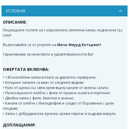
УСЛОВИЯ
ОПИСАНИЕ:
Посрещнете гостите си с изкусително апетитни хапки, поднесени със
стил!
Възползвайте се от услугите на
Мечо Фиууд Кетъринг!
Гарантираме за качеството и удовлетвореността Ви!
ОФЕРТАТА ВКЛЮЧВА:
• 140 коктейлни хапки в плата за директно сервиране;
• Кетъринг хапките са микс от следните видове:
• Руло от шунка със свеж крем върху канапе от зелена салата;
• Пълнозърнесто хлебче с филе от пушена сьомга и портокал;
• Двойна хапка с филе, Ементал и ананас;
• Канапе от хлебче с Филаделфия и сладко от боровинки с цели
плодове;
• Хапка с добруджанска луканка, крема сирене и къдрава марула.
ДОПЛАЩАНИЯ: