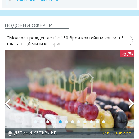
ПОДОБНИ ОФЕРТИ
"Модерен рожден ден" с 150 броя коктейлни хапки в 5
плата от Деличи кетъринг
0%
-67%
Previous
Next
ДЕЛИЧИ КЕТЪРИНГ.
 €
97.69 лв. 49.95 €