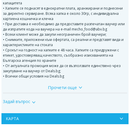
капацитета
• Хапките се поднасят в еднократни плата, аранжирани и поднесени
за директно сервиране. Всяка хапка е около 30гр, с индивидуална
хартиена кошничка и клечка
• При доставка е необходимо да предоставите разпечатан ваучер или
да изпратите кода на ваучера на e-mail mecho_food@abv.bg
• Всеки клиент може да закупи неограничен брой ваучери;
• Снимките, приложени към офертата, са реални и представят вида и
характеристиките на стоката
• Срокът на годност на хапките е 48 часа. Хапките са придружени с
етикет, удостоверяващ качеството, съобразно изискванията на
Българска агенция по храните
• От актуалната промоция може да се възползвате единствено чрез
закупуване на ваучер от Deals.bg;
• Всички общи условия на Deals.bg
Прочети още
*****
Мечо Фууд Кетъринг е компания, специализирана в планирането и
Задай въпрос
организирането на кетъринг събития и отдаване под наем на
оборудване, регистрирана в Българската агенция по безопасност на
храните, рег. № 22070089. Към всяка поръчка се издава и сертификат
за качество, удобрен от БАБХ.
КАРТА
Всеки клиент с ваучер може да се възползва от отстъпка при поръчка