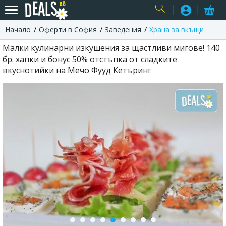
Начало
Оферти в София
Заведения
Храна за вкъщи
USER
Малки кулинарни изкушения за щастливи мигове! 140
бр. хапки и бонус 50% отстъпка от сладките
вкуснотийки на Мечо Фууд Кетъринг