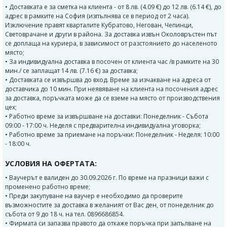
• Доставката е за сметка на клиента - от 8 лв. (4.09 €) до 12 лв. (6.14 €), до
адрес в рамките на София (изпълнява се в период от 2 часа).
Изключение правят кварталите Кубратово, Негован, Чепинци,
Световрачане и други в района. За доставка извън Околовръстен път
се доплаща на куриера, в зависимост от разстоянието до населеното
място;
• За индивидуална доставка в посочен от клиента час /в рамките на 30
мин./ се заплащат 14 лв. (7.16 €) за доставка;
• Доставката се извършва до вход. Време за изчакване на адреса от
доставчика до 10 мин. При неявяване на клиента на посочения адрес
за доставка, поръчката може да се вземе на място от производствения
цех;
• Работно време за извършване на доставки: Понеделник - Събота
09:00 - 17:00 ч. Неделя с предварителна индивидуална уговорка;
• Работно време за приемане на поръчки: Понеделник - Неделя: 10:00
- 18:00 ч.
УСЛОВИЯ НА ОФЕРТАТА:
• Ваучерът е валиден до 30.09.2026 г. По време на празници важи с
променено работно време;
• Преди закупуване на ваучер е необходимо да проверите
възможностите за доставка в желаният от Вас ден, от понеделник до
събота от 9 до 18 ч. на тел. 0896686854.
• Фирмата си запазва правото да откаже поръчка при запълване на