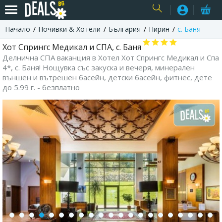
Начало
Почивки & Хотели
България
Пирин
с. Баня
USER
Хот Спрингс Медикал и СПА, с. Баня
Делнична СПА ваканция в Хотел Хот Спрингс Медикал и Спа
4*, с. Баня! Нощувка със закуска и вечеря, минерален
външен и вътрешен басейн, детски басейн, фитнес, дете
до 5.99 г. - безплатно