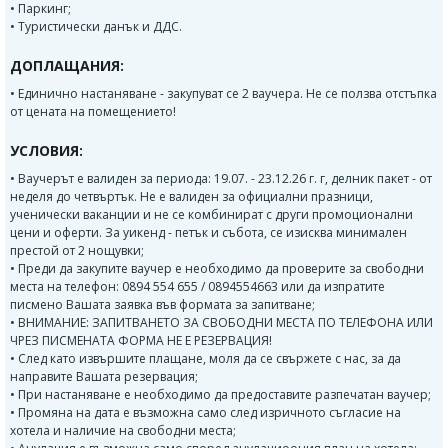
• Паркинг;
• Туристически данък и ДДС.
ДОПЛАЩАНИЯ:
• Единично настаняване - закупуват се 2 ваучера. Не се ползва отстъпка
от цената на помещението!
УСЛОВИЯ:
• Ваучерът е валиден за периода: 19.07. - 23.12.26 г. г, делник пакет - от
неделя до четвъртък. Не е валиден за официални празници,
ученически ваканции и не се комбинират с други промоционални
цени и оферти. За уикенд - петък и събота, се изисква минимален
престой от 2 нощувки;
• Преди да закупите ваучер е необходимо да проверите за свободни
места на телефон: 0894 554 655 / 0894554663 или да изпратите
писмено Вашата заявка във формата за запитване;
• ВНИМАНИЕ: ЗАПИТВАНЕТО ЗА СВОБОДНИ МЕСТА ПО ТЕЛЕФОНА ИЛИ
ЧРЕЗ ПИСМЕНАТА ФОРМА НЕ Е РЕЗЕРВАЦИЯ!
• След като извършите плащане, моля да се свържете с нас, за да
направите Вашата резервация;
• При настаняване е необходимо да предоставите разпечатан ваучер;
• Промяна на дата е възможна само след изричното съгласие на
хотела и наличие на свободни места;