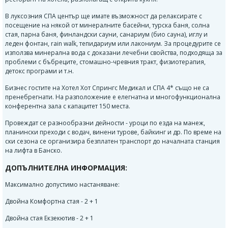
В луксозния СПА център ще имате възможност да релаксирате с
посещение на някой от минералните басейни, турска баня, солна
стая, парна баня, финландски сауни, санариум (био сауна), иглу и
леден фонтан, rain walk, тепидариум или лакониум. За процедурите се
използва минерална вода с доказани лечебни свойства, подходяща за
проблеми с бъбреците, стомашно-чревния тракт, физиотерапия,
детокс програми и т.н.
Бизнес гостите на Хотел Хот Спрингс Медикал и СПА 4* също не са
пренебрегнати. На разположение е елегнатна и многофункционална
конферентна зала с капацитет 150 места.
Провеждат се разнообразни дейности - уроци по езда на манеж,
планински преходи с водач, винени турове, байкинг и др. По време на
ски сезона се организира безплатен транспорт до началната станция
на лифта в Банско.
ДОПЪЛНИТЕЛНА ИНФОРМАЦИЯ:
Максимално допустимо настаняване:
Двойна Комфортна стая
- 2 + 1
Двойна стая Екзекютив - 2 + 1