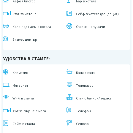
Кафе / бистро
Бар в хотела
Стая за четене
Сейф в хотела (рецепция)
Коли под наем в хотела
Стаи за непушачи
Бизнес център
УДОБСТВА В СТАИТЕ:
Климатик
Баня с вана
Интернет
Телевизор
Wi-Fi в стаята
Стаи с балкон/ тераса
Кът за сядане с маса
Телефон
Сейф в стаята
Сешоар