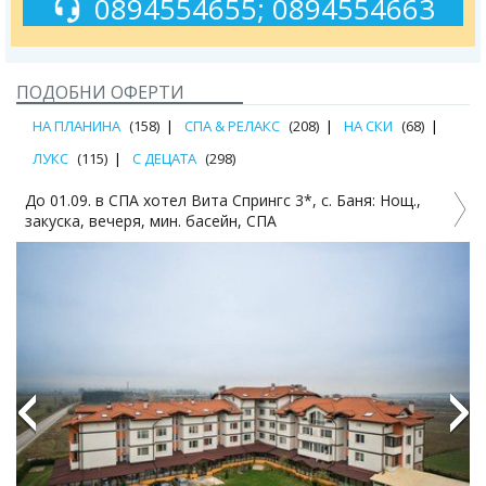
0894554655; 0894554663
ПОДОБНИ ОФЕРТИ
НА ПЛАНИНА
(158)
СПА & РЕЛАКС
(208)
НА СКИ
(68)
ЛУКС
(115)
С ДЕЦАТА
(298)
25.09. - 30.11. В хотел Аспа Вила 3*, с. Баня: нощ.,
Д
закуска, вечеря, мин. басейн, СПА