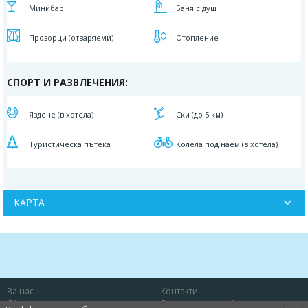
Минибар
Баня с душ
Прозорци (отваряеми)
Отопление
СПОРТ И РАЗВЛЕЧЕНИЯ:
Яздене (в хотела)
Ски (до 5 км)
Туристическа пътека
Колела под наем (в хотела)
КАРТА
За нас
Контакти
Общи условия
Защита на потребителя