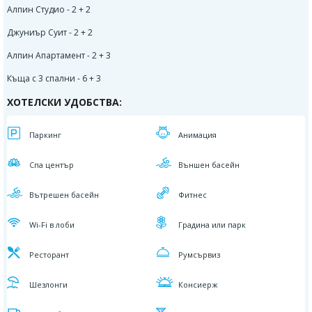
Алпин Студио - 2 + 2
Джуниър Суит
- 2 + 2
Алпин Апартамент
- 2 + 3
Къща с 3 спални
- 6 + 3
ХОТЕЛСКИ УДОБСТВА:
Паркинг
Aнимация
Спа център
Външен басейн
Вътрешен басейн
Фитнес
Wi-Fi в лоби
Градина или парк
Ресторант
Румсървиз
Шезлонги
Консиерж