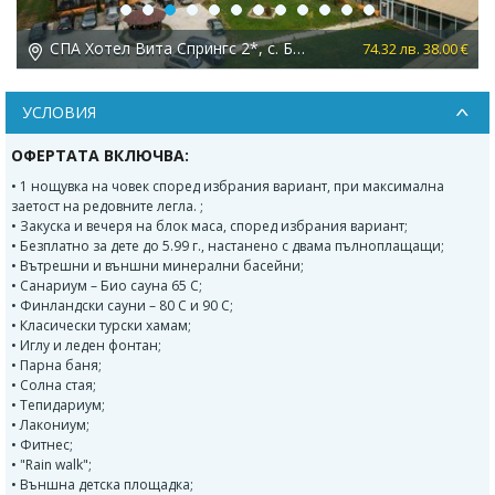
Previous
Next
Спа Хотел Аспа Вила 3*, с. Баня
 €
109.53 лв. 56.00 €
УСЛОВИЯ
ОФЕРТАТА ВКЛЮЧВА:
• 1 нощувка на човек според избрания вариант, при максимална
заетост на редовните легла. ;
• Закуска и вечеря на блок маса, според избрания вариант;
• Безплатно за дете до 5.99 г., настанено с двама пълноплащащи;
• Вътрешни и външни минерални басейни;
• Санариум – Био сауна 65 C;
• Финландски сауни – 80 C и 90 C;
• Класически турски хамам;
• Иглу и леден фонтан;
• Парна баня;
• Солна стая;
• Тепидариум;
• Лакониум;
• Фитнес;
• "Rain walk";
• Външна детска площадка;