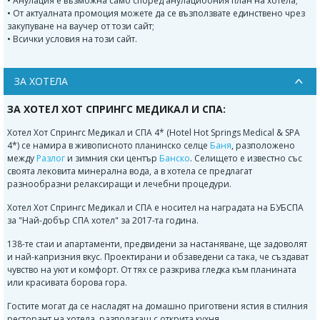
• Анулация е възможна само според анулациоония план на хотела;
• От актуалната промоция можете да се възползвате единствено чрез
закупуване на ваучер от този сайт;
• Всички условия на този сайт.
ЗА ХОТЕЛА
ЗА ХОТЕЛ ХОТ СПРИНГС МЕДИКАЛ И СПА:
Хотел Хот Спрингс Медикал и СПА 4* (Hotel Hot Springs Medical & SPA
4*) се намира в живописното планинско селце
Баня
, разположено
между
Разлог
и зимния ски център
Банско
. Селището е известно със
своята лековита минерална вода, а в хотела се предлагат
разнообразни релаксиращи и лечебни процедури.
Хотел Хот Спрингс Медикал и СПА е носител на наградата на БУБСПА
за "Най-добър СПА хотел" за 2017-та година.
138-те стаи и апартаменти, предвидени за настаняване, ще задоволят
и най-капризния вкус. Проектирани и обзаведени са така, че създават
чувство на уют и комфорт. От тях се разкрива гледка към планината
или красивата борова гора.
Гостите могат да се насладят на домашно приготвени ястия в стилния
ресторант на хотела, разполагащ с открита кухня.