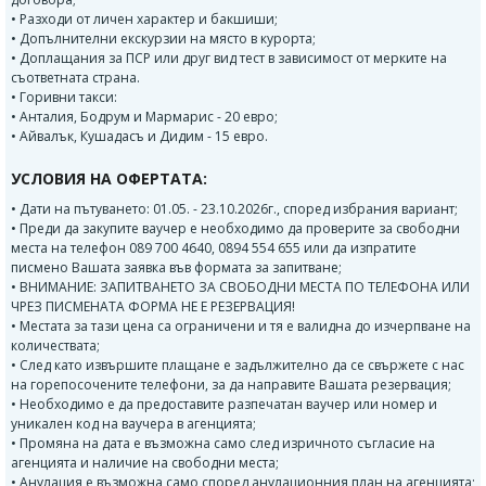
• Разходи от личен характер и бакшиши;
• Допълнителни екскурзии на място в курорта;
• Доплащания за ПСР или друг вид тест в зависимост от мерките на
съответната страна.
• Горивни такси:
• Анталия, Бодрум и Мармарис - 20 евро;
• Айвалък, Кушадасъ и Дидим - 15 евро.
УСЛОВИЯ НА ОФЕРТАТА:
• Дати на пътуването: 01.05. - 23.10.2026г., според избрания вариант;
• Преди да закупите ваучер е необходимо да проверите за свободни
места на телефон 089 700 4640, 0894 554 655 или да изпратите
писмено Вашата заявка във формата за запитване;
• ВНИМАНИЕ: ЗАПИТВАНЕТО ЗА СВОБОДНИ МЕСТА ПО ТЕЛЕФОНА ИЛИ
ЧРЕЗ ПИСМЕНАТА ФОРМА НЕ Е РЕЗЕРВАЦИЯ!
• Местата за тази цена са ограничени и тя е валидна до изчерпване на
количествата;
• След като извършите плащане е задължително да се свържете с нас
на горепосочените телефони, за да направите Вашата резервация;
• Необходимо е да предоставите разпечатан ваучер или номер и
уникален код на ваучера в агенцията;
• Промяна на дата е възможна само след изричното съгласие на
агенцията и наличие на свободни места;
• Анулация е възможна само според анулационния план на агенцията;