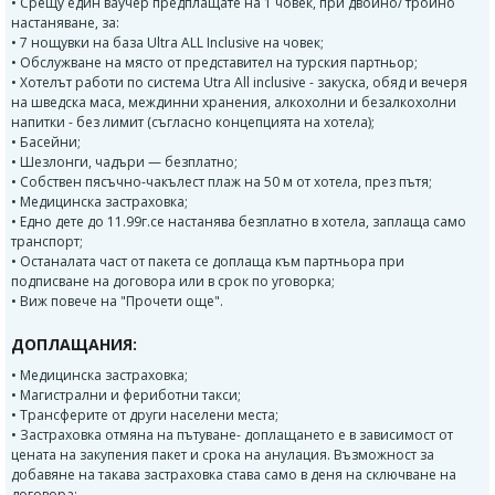
• Срещу един ваучер предплащате на 1 човек, при двойно/ тройно
настаняване, за:
• 7 нощувки на база Ultra ALL Inclusive на човек;
• Обслужване на място от представител на турския партньор;
• Хотелът работи по система Utra All inclusive - закуска, обяд и вечеря
на шведска маса, междинни хранения, алкохолни и безалкохолни
напитки - без лимит (съгласно концепцията на хотела);
• Басейни;
• Шезлонги, чадъри — безплатно;
• Собствен пясъчно-чакълест плаж на 50 м от хотела, през пътя;
• Медицинска застраховка;
• Едно дете до 11.99г.се настанява безплатно в хотела, заплаща само
транспорт;
• Останалата част от пакета се доплаща към партньора при
подписване на договора или в срок по уговорка;
• Виж повече на "Прочети още".
ДОПЛАЩАНИЯ:
• Медицинска застраховка;
• Магистрални и фериботни такси;
• Трансферите от други населени места;
• Застраховка отмяна на пътуване- доплащането е в зависимост от
цената на закупения пакет и срока на анулация. Възможност за
добавяне на такава застраховка става само в деня на сключване на
договора;