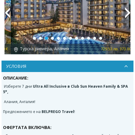
Previous
Next
Турска ривиера, Алания
 €
729.53 лв. 373.00 €
УСЛОВИЯ
ОПИСАНИЕ:
Изберете 7 дни
Ultra All Inclusive в Club Sun Heaven Family & SPA
5*,
Алания, Анталия!
Предложението е на
BELPREGO Travel
!
ОФЕРТАТА ВКЛЮЧВА: