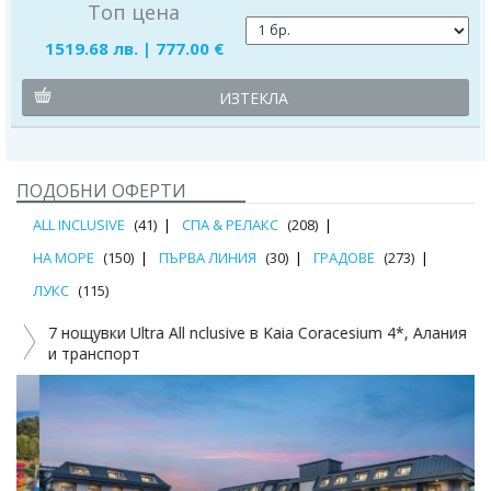
Топ цена
1519.68 лв. | 777.00 €
ИЗТЕКЛА
ПОДОБНИ ОФЕРТИ
ALL INCLUSIVE
(41)
СПА & РЕЛАКС
(208)
НА МОРЕ
(150)
ПЪРВА ЛИНИЯ
(30)
ГРАДОВЕ
(273)
ЛУКС
(115)
7 нощувки Ultra All nclusive в Kaia Coracesium 4*, Алания
и транспорт